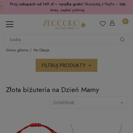
Przy zakupach od 149 zł – wysyłka gratis!
Skorzystaj z PayPo – kup
teraz, zapłać później.
Strona główna
Na Okazje
FILTRUJ PRODUKTY
Złota biżuteria na Dzień Mamy