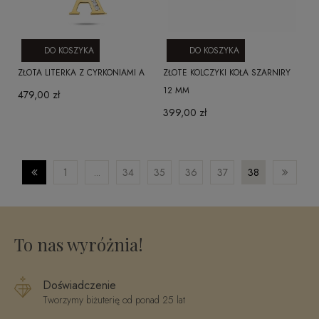
DO KOSZYKA
DO KOSZYKA
ZŁOTA LITERKA Z CYRKONIAMI A
ZŁOTE KOLCZYKI KOŁA SZARNIRY
12 MM
479,00 zł
399,00 zł
1
...
34
35
36
37
38
To nas wyróżnia!
Doświadczenie
Tworzymy biżuterię od ponad 25 lat