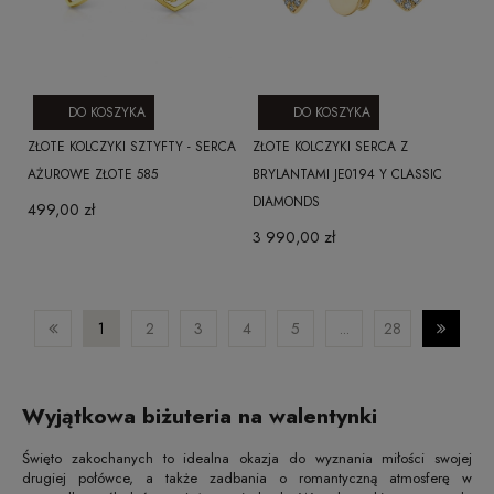
DO KOSZYKA
DO KOSZYKA
ZŁOTE KOLCZYKI SZTYFTY - SERCA
ZŁOTE KOLCZYKI SERCA Z
AŻUROWE ZŁOTE 585
BRYLANTAMI JE0194 Y CLASSIC
DIAMONDS
499,00 zł
3 990,00 zł
1
2
3
4
5
...
28
Wyjątkowa biżuteria na walentynki
Święto zakochanych to idealna okazja do wyznania miłości swojej
drugiej połówce, a także zadbania o romantyczną atmosferę w