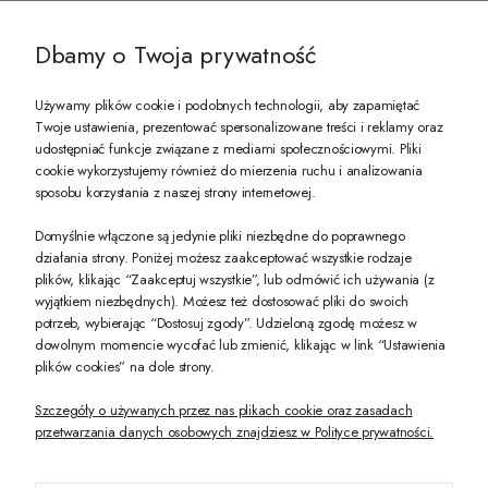
@ZECCORO SOCIAL MEDIA
Dbamy o Twoja prywatność
Używamy plików cookie i podobnych technologii, aby zapamiętać
Twoje ustawienia, prezentować spersonalizowane treści i reklamy oraz
udostępniać funkcje związane z mediami społecznościowymi. Pliki
PREZENT DLA CIEBIE!
cookie wykorzystujemy również do mierzenia ruchu i analizowania
sposobu korzystania z naszej strony internetowej.
-10% na pierwsze zakupy na zeccoro.pl Gdy zapiszesz się do naszego newslet
Domyślnie włączone są jedynie pliki niezbędne do poprawnego
działania strony. Poniżej możesz zaakceptować wszystkie rodzaje
plików, klikając “Zaakceptuj wszystkie”, lub odmówić ich używania (z
Twoje dane będą przetwarzane zgodnie z naszą
polityką prywatności
wyjątkiem niezbędnych). Możesz też dostosować pliki do swoich
potrzeb, wybierając “Dostosuj zgody”. Udzieloną zgodę możesz w
dowolnym momencie wycofać lub zmienić, klikając w link “Ustawienia
POKAŻ PEŁNĄ WERSJĘ STRONY
plików cookies” na dole strony.
Szczegóły o używanych przez nas plikach cookie oraz zasadach
przetwarzania danych osobowych znajdziesz w Polityce prywatności.