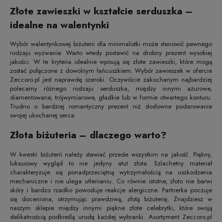
Złote zawieszki w kształcie serduszka –
idealne na walentynki
Wybór walentynkowej biżuterii dla minimalistki może stanowić pewnego
rodzaju wyzwanie. Warto wtedy postawić na drobny prezent wysokiej
jakości. W te kryteria idealnie wpisują się złote zawieszki, które mogą
zostać połączone z dowolnym łańcuszkiem. Wybór zawieszek w ofercie
Zeccoro.pl jest naprawdę szeroki. Oczywiście zakochanym najbardziej
polecamy różnego rodzaju serduszka, między innymi ażurowe,
diamentowane, trójwymiarowe, gładkie lub w formie otwartego konturu.
Trudno o bardziej romantyczny prezent niż dosłowne podarowanie
swojej ukochanej serca.
Złota biżuteria – dlaczego warto?
W kwestii biżuterii należy stawiać przede wszystkim na jakość. Piękny,
luksusowy wygląd to nie jedyny atut złota. Szlachetny materiał
charakteryzuje się ponadprzeciętną wytrzymałością na uszkodzenia
mechaniczne i nie ulega utlenianiu. Co równie istotne, złoto nie barwi
skóry i bardzo rzadko powoduje reakcje alergiczne. Partnerka poczuje
się doceniona, otrzymując prawdziwą, złotą biżuterię. Znajdziesz w
naszym sklepie między innymi piękne złote celebrytki, które swoją
delikatnością podkreślą urodę każdej wybranki. Asortyment Zeccoro.pl