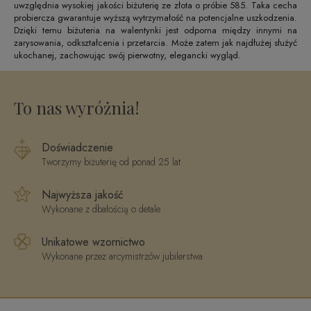
uwzględnia wysokiej jakości biżuterię ze złota o próbie 585. Taka cecha
probiercza gwarantuje wyższą wytrzymałość na potencjalne uszkodzenia.
Dzięki temu biżuteria na walentynki jest odporna między innymi na
zarysowania, odkształcenia i przetarcia. Może zatem jak najdłużej służyć
ukochanej, zachowując swój pierwotny, elegancki wygląd.
To nas wyróżnia!
Doświadczenie
Tworzymy biżuterię od ponad 25 lat
Najwyższa jakość
Wykonane z dbałością o detale
Unikatowe wzornictwo
Wykonane przez arcymistrzów jubilerstwa