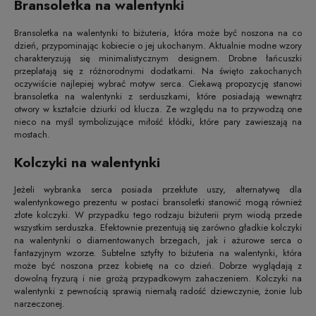
Bransoletka na walentynki
Bransoletka na walentynki to biżuteria, która może być noszona na co
dzień, przypominając kobiecie o jej ukochanym. Aktualnie modne wzory
charakteryzują się minimalistycznym designem. Drobne łańcuszki
przeplatają się z różnorodnymi dodatkami. Na święto zakochanych
oczywiście najlepiej wybrać motyw serca. Ciekawą propozycję stanowi
bransoletka na walentynki z serduszkami, które posiadają wewnątrz
otwory w kształcie dziurki od klucza. Ze względu na to przywodzą one
nieco na myśl symbolizujące miłość kłódki, które pary zawieszają na
mostach.
Kolczyki na walentynki
Jeżeli wybranka serca posiada przekłute uszy, alternatywę dla
walentynkowego prezentu w postaci bransoletki stanowić mogą również
złote kolczyki. W przypadku tego rodzaju biżuterii prym wiodą przede
wszystkim serduszka. Efektownie prezentują się zarówno gładkie kolczyki
na walentynki o diamentowanych brzegach, jak i ażurowe serca o
fantazyjnym wzorze. Subtelne sztyfty to biżuteria na walentynki, która
może być noszona przez kobietę na co dzień. Dobrze wyglądają z
dowolną fryzurą i nie grożą przypadkowym zahaczeniem. Kolczyki na
walentynki z pewnością sprawią niemałą radość dziewczynie, żonie lub
narzeczonej.