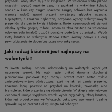
przypadku osób, które są już w związkach. W walentynki warto przede
wszystkim spędzić wspólnie czas, na przykład na wykwintnej kolacji,
seansie w kinie czy długim spacerze. Drugiej połówce bez wątpienia
niemałą radość sprawi prezent wyrażający głębokie uczucia.
Najczęstsze, a zarazem najbardziej pożądane wybory walentynkowych
prezentów dla pań to kwiaty i biżuteria. Bukiet czerwonych róż stanowi
idealny symbol gorącej miłości, natomiast złota biżuteria na walentynki
odzwierciedla trwałość uczuć i poważne podejście do związku. Wybór
złotej biżuterii na walentynki stanowi zatem świetny pomysł i z całą
pewnością zostanie doceniony przez wybrankę serca.
Jaki rodzaj biżuterii jest najlepszy na
walentynki?
W kwestii rodzaju biżuterii odpowiedniej na walentynki wybór jest
naprawdę szeroki. Na ogół lepiej unikać dawania ukochanej
pierścionków, ponieważ tego rodzaju prezent może zostać mylnie
zinterpretowany jako oświadczyny. Jeżeli nie taki jest zamiar prezentu,
znacznie lepiej postawić na przykład na kolczyki, zawieszkę albo
bransoletkę, które prezentują się równie pięknie. W sklepie internetowym
Zeccoro.pl istnieje wyjątkowo szeroki wybór oryginalnej, złotej biżuterii,
która jest produkowana we Włoszech. Luksusowy asortyment idealnie
sprawdzi się na prezent z okazji święta zakochanych.