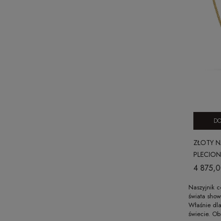
DO
ZŁOTY N
PLECION
SIGNATU
4 875,0
Naszyjnik c
świata show
Właśnie dla
świecie. Ob