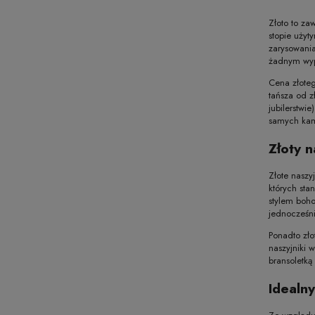
Złoto to za
stopie użyt
zarysowania
żadnym wypa
Cena złoteg
tańsza od z
jubilerstwi
samych kami
Złoty n
Złote naszy
których sta
stylem boho
jednocześni
Ponadto zło
naszyjniki 
bransoletk
Idealny