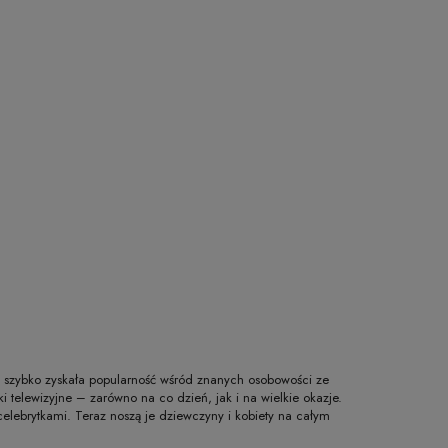
zo szybko zyskała popularność wśród znanych osobowości ze
ki telewizyjne – zarówno na co dzień, jak i na wielkie okazje.
celebrytkami. Teraz noszą je dziewczyny i kobiety na całym