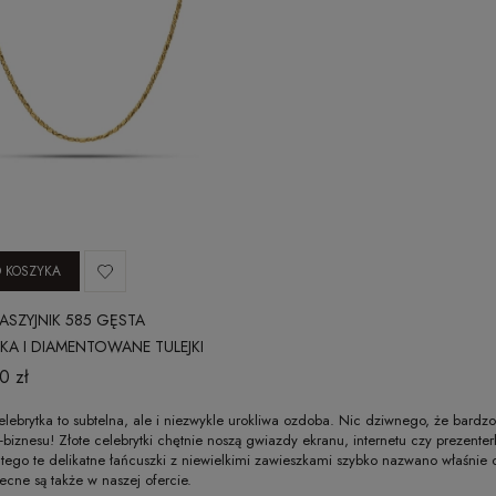
 KOSZYKA
ASZYJNIK 585 GĘSTA
KA I DIAMENTOWANE TULEJKI
RE 010420257N
0 zł
elebrytka to subtelna, ale i niezwykle urokliwa ozdoba. Nic dziwnego, że bard
-biznesu! Złote celebrytki chętnie noszą gwiazdy ekranu, internetu czy prezenter
tego te delikatne łańcuszki z niewielkimi zawieszkami szybko nazwano właśnie 
ecne są także w naszej ofercie.