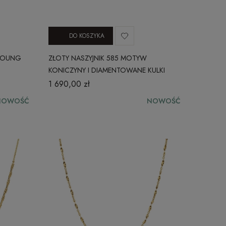
DO KOSZYKA
 YOUNG
ZŁOTY NASZYJNIK 585 MOTYW
KONICZYNY I DIAMENTOWANE KULKI
ANKIER CITY 230620252N
1 690,00 zł
NOWOŚĆ
NOWOŚĆ