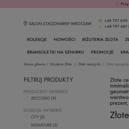
Przy
+48 797 009 
SALON STACJONARNY WROCŁAW
+48 797 487 
KOLEKCJE
NOWOŚCI
BIŻUTERIA ZŁOTA
Z
BRANSOLETKI NA SZNURKU
PROMOCJE
KRA
Strona główna
Biżuteria Złota
Złote naszyjniki
Złote naszyjniki
FILTRUJ PRODUKTY
Złote ce
minimali
geometry
PRODUCENT: (WYBIERZ)
warstwow
ZECCORO
(9)
prezent,
KOLEKCJA: (WYBIERZ)
Złote
CITY
(3)
SIGNATURE
(2)