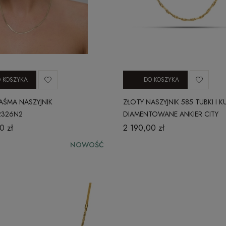
 KOSZYKA
DO KOSZYKA
AŚMA NASZYJNIK
ZŁOTY NASZYJNIK 585 TUBKI I KU
2326N2
DIAMENTOWANE ANKIER CITY
030420252N
0 zł
2 190,00 zł
NOWOŚĆ