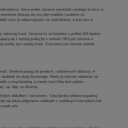
a uszkodzenia. Sama próba oznacza zawartość czystego kruszcu w
, ponieważ okazuje się ono zbyt miękkie i podatne na
etali czyni je odporniejszym na uszkodzenia, a przy tym w
 rośnie jej koszt. Oznacza to, że biżuteria o próbie 333 będzie
ążącą się z wyższą próbą (ta o wartości 585 jest ceniona w
ięcej ozdób, tym wyższy koszt. Znaczenie ma również wartość
lność. Świetnie pasują do prostych, codziennych stylizacji, w
o dodatek do stroju biurowego. Warto je również zestawiać ze
ki z inną biżuterią, a nawet nosić kilka łańcuszków
ć, np. idąc na siłownię.
odkrytym dekoltem i ramionami. Tutaj bardzo dobrze wypadną
wdzi się także połączenie celebrytki z ozdobnymi kolczykami lub
uszek solo.