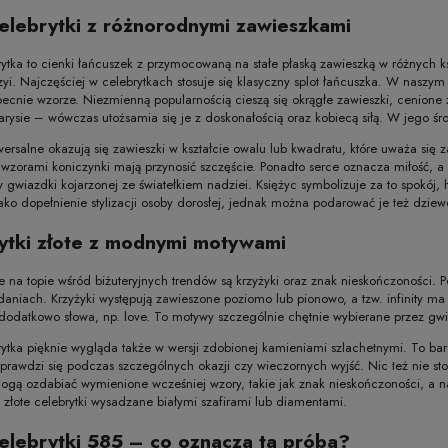
celebrytki z różnorodnymi zawieszkami
rytka to cienki łańcuszek z przymocowaną na stałe płaską zawieszką w różnych kszt
zyi. Najczęściej w celebrytkach stosuje się klasyczny splot łańcuszka. W naszym s
nie wzorze. Niezmienną popularnością cieszą się okrągłe zawieszki, cenione 
arysie – wówczas utożsamia się je z doskonałością oraz kobiecą siłą. W jego śr
ersalne okazują się zawieszki w kształcie owalu lub kwadratu, które uważa się za
z wzorami koniczynki mają przynosić szczęście. Ponadto serce oznacza miłość, a 
 gwiazdki kojarzonej ze światełkiem nadziei. Księżyc symbolizuje za to spokój, 
ako dopełnienie stylizacji osoby dorosłej, jednak można podarować je też dzie
ytki złote z modnymi motywami
 na topie wśród biżuteryjnych trendów są krzyżyki oraz znak nieskończoności. Po
aniach. Krzyżyki występują zawieszone poziomo lub pionowo, a tzw. infinity m
 dodatkowo słowa, np. love. To motywy szczególnie chętnie wybierane przez gwi
rytka pięknie wygląda także w wersji zdobionej kamieniami szlachetnymi. To bar
prawdzi się podczas szczególnych okazji czy wieczornych wyjść. Nic też nie stoi
gą ozdabiać wymienione wcześniej wzory, takie jak znak nieskończoności, a na
ę złote celebrytki wysadzane białymi szafirami lub diamentami.
celebrytki 585 – co oznacza ta próba?