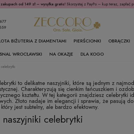
 zakupach od 149 zł – wysyłka gratis!
Skorzystaj z PayPo – kup teraz, zapłać p
677
559
ŁOTA BIŻUTERIA Z DIAMENTAMI
PIERŚCIONKI
OBRĄCZKI
SNAL WROCŁAWSKI
NA OKAZJE
DLA KOGO
 celebrytki
lebrytki to delikatne naszyjniki, które są jednym z najmo
stycznej. Charakteryzują się cienkim łańcuszkiem i ozd
cznego kształtu. W tej kategorii znajdziesz celebrytki 
ych. Złoto nadaje im elegancji i sprawia, że pasują do 
 który jest subtelny, ale bardzo efektowny.
 naszyjniki celebrytki