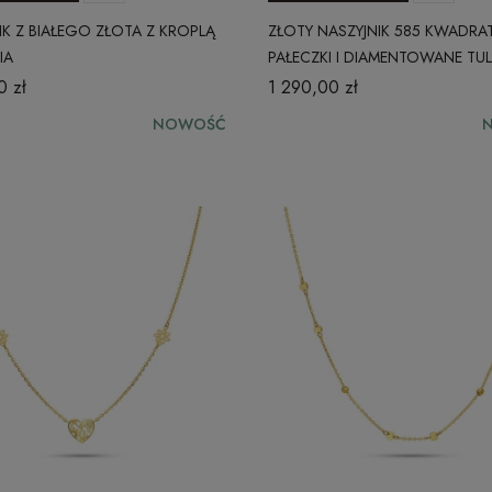
IK Z BIAŁEGO ZŁOTA Z KROPLĄ
ZŁOTY NASZYJNIK 585 KWADR
IA
PAŁECZKI I DIAMENTOWANE TULE
ANKIER CITY 230620251N
0 zł
1 290,00 zł
NOWOŚĆ