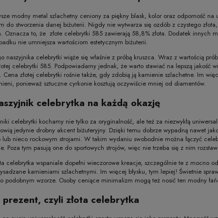
wsze modny metal szlachetny ceniony za piękny blask, kolor oraz odporność n
ym do stworzenia danej biżuterii. Nigdy nie wytwarza się ozdób z czystego złota
. Oznacza to, że złote celebrytki 585 zawierają 58,8% złota. Dodatek innych m
dku nie umniejsza wartościom estetycznym biżuterii.
o naszyjnika celebrytki wiąże się właśnie z próbą kruszca. Wraz z wartością próby
łotej celebrytki 585. Podpowiadamy jednak, że warto stawiać na lepszą jakość wi
e). Cena złotej celebrytki rośnie także, gdy zdobią ją kamienie szlachetne. Im w
eni, ponieważ sztuczne cyrkonie kosztują oczywiście mniej od diamentów.
aszyjnik celebrytka na każdą okazję
jniki celebrytki kochamy nie tylko za oryginalność, ale też za niezwykłą uniwersa
nowią jedynie drobny akcent biżuteryjny. Dzięki temu dobrze wypadną nawet jak
 lub nieco rockowym strojami. W takim wydaniu swobodnie można łączyć celebryt
e. Poza tym pasują one do sportowych strojów, więc nie trzeba się z nim rozstawa
ta celebrytka wspaniale dopełni wieczorowe kreacje, szczególnie te z mocno 
wysadzane kamieniami szlachetnymi. Im więcej błysku, tym lepiej! Świetnie spra
ą o podobnym wzorze. Osoby ceniące minimalizm mogą też nosić ten modny łańc
 prezent, czyli złota celebrytka