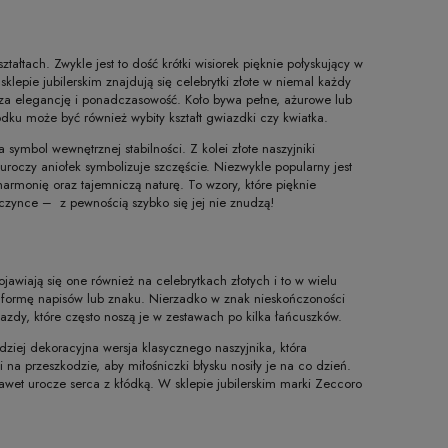
ałtach. Zwykle jest to dość krótki wisiorek pięknie połyskujący w
klepie jubilerskim znajdują się celebrytki złote w niemal każdy
za elegancję i ponadczasowość. Koło bywa pełne, ażurowe lub
odku może być również wybity kształt gwiazdki czy kwiatka.
 symbol wewnętrznej stabilności. Z kolei złote naszyjniki
uroczy aniołek symbolizuje szczęście. Niezwykle popularny jest
harmonię oraz tajemniczą naturę. To wzory, które pięknie
wczynce – z pewnością szybko się jej nie znudzą!
jawiają się one również na celebrytkach złotych i to w wielu
a formę napisów lub znaku. Nierzadko w znak nieskończoności
azdy, które często noszą je w zestawach po kilka łańcuszków.
dziej dekoracyjna wersja klasycznego naszyjnika, która
 na przeszkodzie, aby miłośniczki błysku nosiły je na co dzień.
wet urocze serca z kłódką. W sklepie jubilerskim marki Zeccoro