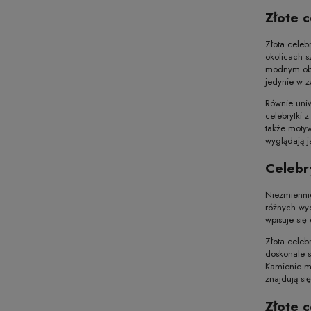
Złote 
Złota celeb
okolicach s
modnym obec
jedynie w z
Równie uniw
celebrytki 
także motyw
wyglądają j
Celebr
Niezmiennie
różnych wyd
wpisuje się
Złota celeb
doskonale s
Kamienie mo
znajdują si
Złote 