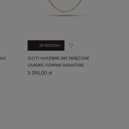
DO KOSZYKA
LKI
ZŁOTY NASZYJNIK 585 SKRĘCONE
GŁADKIE OGNIWA SIGNATURE
030420253N
3 290,00 zł