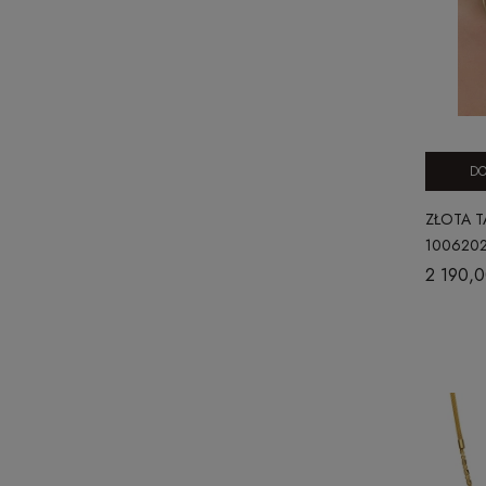
DO
ZŁOTA T
100620
2 190,0