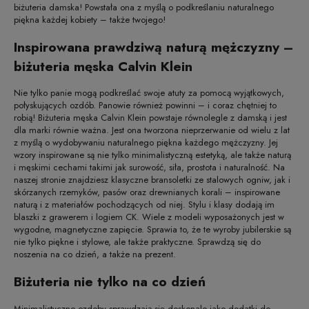
biżuteria damska! Powstała ona z myślą o podkreślaniu naturalnego
piękna każdej kobiety – także twojego!
Inspirowana prawdziwą naturą mężczyzny –
biżuteria męska Calvin Klein
Nie tylko panie mogą podkreślać swoje atuty za pomocą wyjątkowych,
połyskujących ozdób. Panowie również powinni – i coraz chętniej to
robią! Biżuteria męska Calvin Klein powstaje równolegle z damską i jest
dla marki równie ważna. Jest ona tworzona nieprzerwanie od wielu z lat
z myślą o wydobywaniu naturalnego piękna każdego mężczyzny. Jej
wzory inspirowane są nie tylko minimalistyczną estetyką, ale także naturą
i męskimi cechami takimi jak surowość, siła, prostota i naturalność. Na
naszej stronie znajdziesz klasyczne bransoletki ze stalowych ogniw, jak i
skórzanych rzemyków, pasów oraz drewnianych korali – inspirowane
naturą i z materiałów pochodzących od niej. Stylu i klasy dodają im
blaszki z grawerem i logiem CK. Wiele z modeli wyposażonych jest w
wygodne, magnetyczne zapięcie. Sprawia to, że te wyroby jubilerskie są
nie tylko piękne i stylowe, ale także praktyczne. Sprawdzą się do
noszenia na co dzień, a także na prezent.
Biżuteria nie tylko na co dzień
Minimalistyczne ozdoby sprawdzają się doskonale jako dodatki do