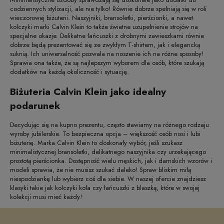
codziennych stylizacji, ale nie tylko! Równie dobrze spełniają się w roli
wieczorowej biżuterii. Naszyjniki, bransoletki, pierścionki, a nawet
kolczyki marki Calvin Klein to także świetne uzupełnienie strojów na
specjalne okazje. Delikatne łańcuszki z drobnymi zawieszkami równie
dobrze będą prezentować się ze zwykłym T-shirtem, jak i elegancką
suknią. Ich uniwersalność pozwala na noszenie ich na różne sposoby!
Sprawia ona także, że są najlepszym wyborem dla osób, które szukają
dodatków na każdą okoliczność i sytuację.
Biżuteria Calvin Klein jako idealny
podarunek
Decydując się na kupno prezentu, często stawiamy na różnego rodzaju
wyroby jubilerskie. To bezpieczna opcja – większość osób nosi i lubi
biżuterię. Marka Calvin Klein to doskonały wybór, jeśli szukasz
minimalistycznej bransoletki, delikatnego naszyjnika czy urzekającego
prostotą pierścionka. Dostępność wielu męskich, jak i damskich wzorów i
modeli sprawia, że nie musisz szukać daleko! Spraw bliskim miłą
niespodziankę lub wybierz coś dla siebie. W naszej ofercie znajdziesz
klasyki takie jak kolczyki koła czy łańcuszki z blaszką, które w swojej
kolekcji musi mieć każdy!