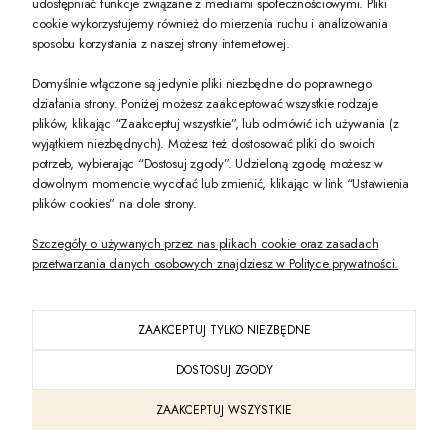
udostępniać funkcje związane z mediami społecznościowymi. Pliki
PREZENT DLA CIEBIE!
cookie wykorzystujemy również do mierzenia ruchu i analizowania
sposobu korzystania z naszej strony internetowej.
-10% na pierwsze zakupy na zeccoro.pl Gdy zapiszesz się do naszego newslet
Domyślnie włączone są jedynie pliki niezbędne do poprawnego
działania strony. Poniżej możesz zaakceptować wszystkie rodzaje
plików, klikając “Zaakceptuj wszystkie”, lub odmówić ich używania (z
Twoje dane będą przetwarzane zgodnie z naszą
polityką prywatności
wyjątkiem niezbędnych). Możesz też dostosować pliki do swoich
potrzeb, wybierając “Dostosuj zgody”. Udzieloną zgodę możesz w
dowolnym momencie wycofać lub zmienić, klikając w link “Ustawienia
POKAŻ PEŁNĄ WERSJĘ STRONY
plików cookies” na dole strony.
Szczegóły o używanych przez nas plikach cookie oraz zasadach
przetwarzania danych osobowych znajdziesz w Polityce prywatności.
ZAAKCEPTUJ TYLKO NIEZBĘDNE
PL
DOSTOSUJ ZGODY
Sklep internetowy Shoper Premium
ZAAKCEPTUJ WSZYSTKIE