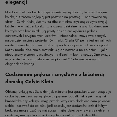
elegancji
Niektóre marki za bardzo dają ponieść się wyobraźni, tworząc kolejne
kolekcje. Czasem najlepiej jest postawić na prostotę – ona zawsze się
obroni. Calvin Klein jako marka dba o minimalistyczną estetykę swojej
biżuterii – w każdej kolekcji znajdziesz delikatne naszyjniki, klasyczne
kolczyki oraz bransoletki. Jej prosty design nie wyklucza jednak
odważnych i oryginalnych wzorów – niebanalne i zmysłowe pomysły
najbardziej inspirują projektantów marki. Oferta CK pełna jest unikalnych
modeli bransolet damskich, jak i męskich oraz
pierścionków
i obrączek.
Każdy model doskonale sprawdzi się do noszenia na co dzień – jako
nieodłączny element casualowych stylizacji – lub na szczególne okazje
– jako delikatne uzupełnienie, kropka nad "i" dla wieczorowych,
eleganckich kreacji.
Codziennie piękna i zmysłowa z biżuterią
damską Calvin Klein
Główną funkcją ozdób, takich jak biżuteria jest sprawianie, że nosząca je
osoba będzie czuć się wyjątkowo i pięknie. Dodatki takie jak naszyjnik,
bransoletka czy kolczyki mają przede wszystkim dodawać nam pewności
siebie i pasować do całości. Jeśli poszukujesz dodatków, dzięki którym
będziesz mogła czuć się najlepszą i najbardziej pewną wersją siebie na
co dzień, mamy dla ciebie kandydata idealnego – Calvin Klein