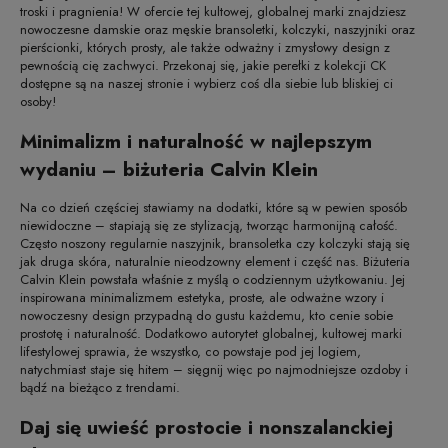
troski i pragnienia! W ofercie tej kultowej, globalnej marki znajdziesz
nowoczesne damskie oraz męskie bransoletki, kolczyki, naszyjniki oraz
pierścionki, których prosty, ale także odważny i zmysłowy design z
pewnością cię zachwyci. Przekonaj się, jakie perełki z kolekcji CK
dostępne są na naszej stronie i wybierz coś dla siebie lub bliskiej ci
osoby!
Minimalizm i naturalność w najlepszym
wydaniu – biżuteria Calvin Klein
Na co dzień częściej stawiamy na dodatki, które są w pewien sposób
niewidoczne – stapiają się ze stylizacją, tworząc harmonijną całość.
Często noszony regularnie naszyjnik, bransoletka czy kolczyki stają się
jak druga skóra, naturalnie nieodzowny element i część nas. Biżuteria
Calvin Klein powstała właśnie z myślą o codziennym użytkowaniu. Jej
inspirowana minimalizmem estetyka, proste, ale odważne wzory i
nowoczesny design przypadną do gustu każdemu, kto cenie sobie
prostotę i naturalność. Dodatkowo autorytet globalnej, kultowej marki
lifestylowej sprawia, że wszystko, co powstaje pod jej logiem,
natychmiast staje się hitem – sięgnij więc po najmodniejsze ozdoby i
bądź na bieżąco z trendami.
Daj się uwieść prostocie i nonszalanckiej