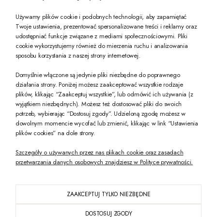
Używamy plików cookie i podobnych technologii, aby zapamiętać
Twoje ustawienia, prezentować spersonalizowane treści i reklamy oraz
udostępniać funkcje związane z mediami społecznościowymi. Pliki
PREZENT DLA CIEBIE!
cookie wykorzystujemy również do mierzenia ruchu i analizowania
sposobu korzystania z naszej strony internetowej.
-10% na pierwsze zakupy na zeccoro.pl Gdy zapiszesz się do naszego newslet
Domyślnie włączone są jedynie pliki niezbędne do poprawnego
działania strony. Poniżej możesz zaakceptować wszystkie rodzaje
plików, klikając “Zaakceptuj wszystkie”, lub odmówić ich używania (z
Twoje dane będą przetwarzane zgodnie z naszą
polityką prywatności
wyjątkiem niezbędnych). Możesz też dostosować pliki do swoich
potrzeb, wybierając “Dostosuj zgody”. Udzieloną zgodę możesz w
dowolnym momencie wycofać lub zmienić, klikając w link “Ustawienia
POKAŻ PEŁNĄ WERSJĘ STRONY
plików cookies” na dole strony.
Szczegóły o używanych przez nas plikach cookie oraz zasadach
przetwarzania danych osobowych znajdziesz w Polityce prywatności.
ZAAKCEPTUJ TYLKO NIEZBĘDNE
PL
DOSTOSUJ ZGODY