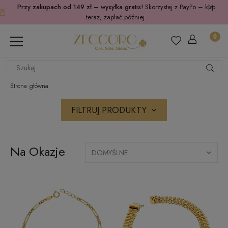
Przy zakupach od 149 zł – wysyłka gratis!
Skorzystaj z PayPo – kup
teraz, zapłać później.
Strona główna
FILTRUJ PRODUKTY
Na Okazje