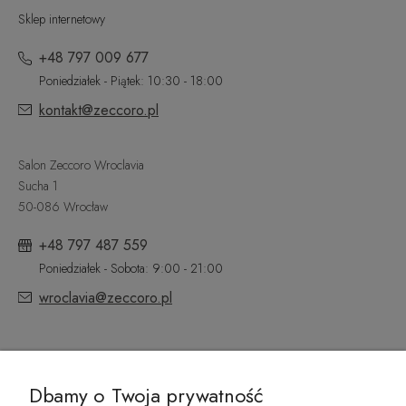
Sklep internetowy
+48 797 009 677
Poniedziałek - Piątek: 10:30 - 18:00
kontakt@zeccoro.pl
Salon Zeccoro Wroclavia
Sucha 1
50-086 Wrocław
+48 797 487 559
Poniedziałek - Sobota: 9:00 - 21:00
wroclavia@zeccoro.pl
@ZECCORO SOCIAL MEDIA
Dbamy o Twoja prywatność