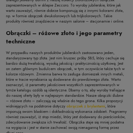
zaprezentowanych w sklepie Zeccoro. To wyroby jubilerskie, które jak
warto zauważyć, równie dobrze komponują się z innymi kolorami złota,
np. w formie obrączek dwukolorowych lub trójkolorowych. Takie
produkty również znajdziecie w naszym salonie – stacjonarnie i online.
Obrączki – różowe złoto i jego parametry
techniczne
W przypadku naszych produktów jubilerskich zastosowano jeden,
standaryzowany typ złota. Jest nim kruszec próby 585, który cechuje się
bardzo dużą trwałością, wysoką jakością i praktycznością użytkową. Jest
on zatem głównym budulcem obrączek, w tym oczywiście także tych w
kolorze różowym. Zmienna barwa to zasługa domieszek innych metali,
które w tracie wyrabiania są dodawane do prawdziwego złota. Warto
zaznaczyć, iż parametry jakościowe wszystkich zaprezentowanych w
tymże katalogu ozdób są identyczne. Dbamy o to, aby wyroby trafiające
do naszej oferty były w najlepszym standardzie. Nasze obrączki ślubne
– różowe złoto – zaliczają się właśnie do tego grona. Kilka propozycji
widniejących na podstronie dotyczy
obrączek z brylantami
, które
imponują swoim blaskiem i dokładnością wykonania zdobień. Pragniemy
również zauważyć, iż stop miedzi, który jest dodawany do pierścionków,
zdecydowanie zwiększa ich trwałość. Obrączka staje się mniej podatna
na wygięcia i jest w stanie zachować swoją nienaganną formę przez
długi czas.