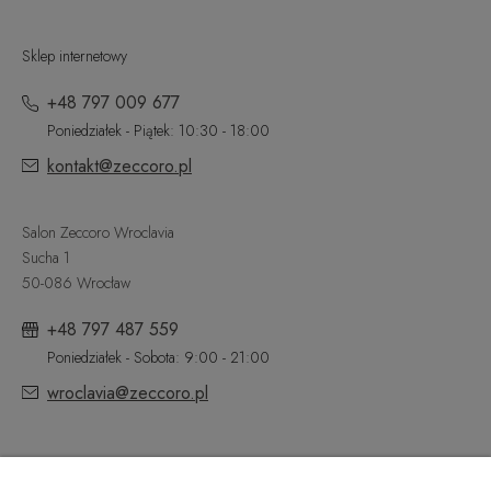
Sklep internetowy
+48 797 009 677
Poniedziałek - Piątek: 10:30 - 18:00
kontakt@zeccoro.pl
Salon Zeccoro Wroclavia
Sucha 1
50-086 Wrocław
+48 797 487 559
Poniedziałek - Sobota: 9:00 - 21:00
wroclavia@zeccoro.pl
@ZECCORO SOCIAL MEDIA