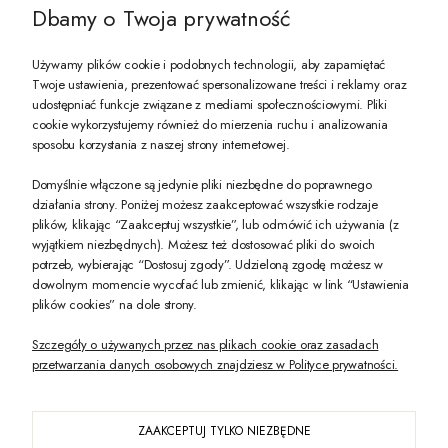
Dbamy o Twoja prywatność
Używamy plików cookie i podobnych technologii, aby zapamiętać
Twoje ustawienia, prezentować spersonalizowane treści i reklamy oraz
udostępniać funkcje związane z mediami społecznościowymi. Pliki
PREZENT DLA CIEBIE!
cookie wykorzystujemy również do mierzenia ruchu i analizowania
sposobu korzystania z naszej strony internetowej.
-10% na pierwsze zakupy na zeccoro.pl Gdy zapiszesz się do naszego newslet
Domyślnie włączone są jedynie pliki niezbędne do poprawnego
działania strony. Poniżej możesz zaakceptować wszystkie rodzaje
plików, klikając “Zaakceptuj wszystkie”, lub odmówić ich używania (z
Twoje dane będą przetwarzane zgodnie z naszą
polityką prywatności
wyjątkiem niezbędnych). Możesz też dostosować pliki do swoich
potrzeb, wybierając “Dostosuj zgody”. Udzieloną zgodę możesz w
dowolnym momencie wycofać lub zmienić, klikając w link “Ustawienia
POKAŻ PEŁNĄ WERSJĘ STRONY
plików cookies” na dole strony.
Szczegóły o używanych przez nas plikach cookie oraz zasadach
przetwarzania danych osobowych znajdziesz w Polityce prywatności.
ZAAKCEPTUJ TYLKO NIEZBĘDNE