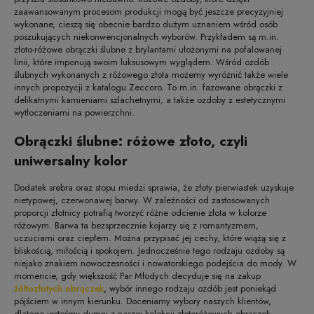
zaawansowanym procesom produkcji mogą być jeszcze precyzyjniej
wykonane, cieszą się obecnie bardzo dużym uznaniem wśród osób
poszukujących niekonwencjonalnych wyborów. Przykładem są m.in.
złoto-różowe obrączki ślubne z brylantami ułożonymi na pofalowanej
linii, które imponują swoim luksusowym wyglądem. Wśród ozdób
ślubnych wykonanych z różowego złota możemy wyróżnić także wiele
innych propozycji z katalogu Zeccoro. To m.in. fazowane obrączki z
delikatnymi kamieniami szlachetnymi, a także ozdoby z estetycznymi
wytłoczeniami na powierzchni.
Obrączki ślubne: różowe złoto, czyli
uniwersalny kolor
Dodatek srebra oraz stopu miedzi sprawia, że złoty pierwiastek uzyskuje
nietypowej, czerwonawej barwy. W zależności od zastosowanych
proporcji złotnicy potrafią tworzyć różne odcienie złota w kolorze
różowym. Barwa ta bezsprzecznie kojarzy się z romantyzmem,
uczuciami oraz ciepłem. Można przypisać jej cechy, które wiążą się z
bliskością, miłością i spokojem. Jednocześnie tego rodzaju ozdoby są
niejako znakiem nowoczesności i nowatorskiego podejścia do mody. W
momencie, gdy większość Par Młodych decyduje się na zakup
żółtozłotych obrączek
,
wybór innego rodzaju ozdób jest poniekąd
pójściem w innym kierunku. Doceniamy wybory naszych klientów,
dlatego jesteśmy dumni z naszej kolekcji złotoróżowych obrączek