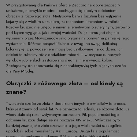
W przygotowanej dla Państwa ofercie Zeccoro na dobre zagościły
unikatowe, niezwykle modne i cechujące się ciepłym odcieniem
obrączki z różowego złota. Nietypowa barwa biżuterii bez wątpienia
kojarzy się z wielkim uczuciem, zakochaniem i trwaniem w miłości.
Różowy kruszec nie ustępuje innym alternatywom biżuteryjnym, zarówno
pod kątem wyglądu, jak i swojej wartości. Dzięki temu jest chętnie
wybierany przez Nowożeńców jako oryginalny pomysł na pamiątkę tego
wydarzenia. Różowe obrączki ślubne, z uwagi na swoją delikatną
kolorystykę, z powodzeniem mogą być użytkowane na co dzień. Ich
odcień to subtelny róż z dodatkiem miedzi – w przypadku naszych
wyrobów jubilerskich zastosowano średnią intensywność koloru.
Zachęcamy do zapoznania się z charakterystyką tych pięknych ozdób
dla Pary Młodej.
Obrączki z różowego złota – od kiedy są
znane?
Tworzenie ozdób ze złota z dodatkiem innych pierwiastków to proces,
który jest znany od setek lat. Nie oznacza to jednak, że różowe złoto już
wtedy stało się rozchwytywanym surowcem. Pik popularności tego
odcienia kruszcu datuje się na początek XIV wieku. Wówczas było
bardziej znane jako złoto czerwone, a jego właściwości szczególnie
upodobali sobie mieszkańcy Azji i Europy. Druga fala popularności
przyszła stosunkowo niedawno. Różowe ozdoby, które dzięki