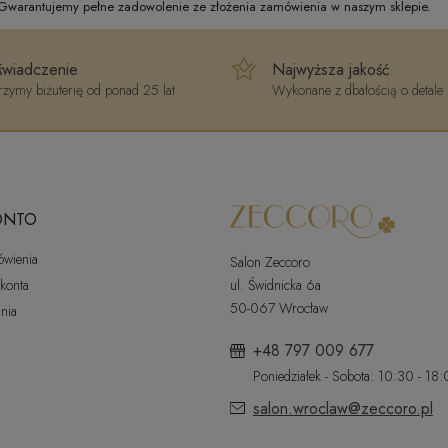
 Gwarantujemy pełne zadowolenie ze złożenia zamówienia w naszym sklepie.
wiadczenie
Najwyższa jakość
zymy biżuterię od ponad 25 lat
Wykonane z dbałością o detale
ONTO
ówienia
Salon Zeccoro
 konta
ul. Świdnicka 6a
50-067 Wrocław
nia
+48 797 009 677
Poniedziałek - Sobota: 10:30 - 18
salon.wroclaw@zeccoro.pl