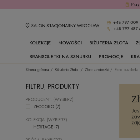
Przy
+48 797 009 
SALON STACJONARNY WROCŁAW
+48 797 487 
KOLEKCJE
NOWOŚCI
BIŻUTERIA ZŁOTA
Z
BRANSOLETKI NA SZNURKU
PROMOCJE
KRA
Strona główna
Biżuteria Złota
Złote zawieszki
Złote puzderka
FILTRUJ PRODUKTY
PRODUCENT: (WYBIERZ)
ZECCORO
(7)
KOLEKCJA: (WYBIERZ)
HERITAGE
(7)