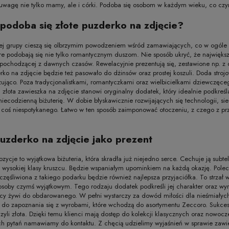
uwagę nie tylko mamy, ale i córki. Podoba się osobom w każdym wieku, co czyn
podoba się złote puzderko na zdjęcie?
tej grupy cieszą się olbrzymim powodzeniem wśród zamawiających, co w ogóle n
re podobają się nie tylko romantycznym duszom. Nie sposób ukryć, że najwięks
y pochodzącej z dawnych czasów. Rewelacyjnie prezentują się, zestawione np. z dłu
rko na zdjęcie będzie też pasowało do dżinsów oraz prostej koszuli. Doda stro
ująco. Poza tradycjonalistkami, romantyczkami oraz wielbicielkami dziewczęceg
h złota zawieszka na zdjęcie stanowi oryginalny dodatek, który idealnie podkreśl
niecodzienną biżuterię. W dobie błyskawicznie rozwijających się technologii, s
to coś niespotykanego. Łatwo w ten sposób zaimponować otoczeniu, z czego z p
puzderko na zdjęcie jako prezent
zycje to wyjątkowa biżuteria, która skradła już niejedno serce. Cechuje ją subt
wysokiej klasy kruszcu. Będzie wspaniałym upominkiem na każdą okazję. Polec
zęśliwiona z takiego podarku będzie również najlepsza przyjaciółka. To strzał 
soby czymś wyjątkowym. Tego rodzaju dodatek podkreśli jej charakter oraz wyró
cy żywi do obdarowanego. W pełni wystarczy za dowód miłości dla nieśmiałyc
do zapoznania się z wyrobami, które wchodzą do asortymentu Zeccoro. Sukces
czyli złota. Dzięki temu klienci mają dostęp do kolekcji klasycznych oraz now
h pytań namawiamy do kontaktu. Z chęcią udzielimy wyjaśnień w sprawie zawi