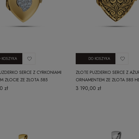
 KOSZYKA
DO KOSZYKA
UZDERKO SERCE Z CYRKONIAMI
ZŁOTE PUZDERKO SERCE Z A
YM ZŁOCIE ZE ZŁOTA 585
ORNAMENTEM ZE ZŁOTA 585 H
E
0 zł
3 190,00 zł