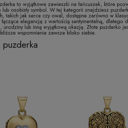
zderka to wyjątkowe zawieszki na łańcuszek, które pozw
ę lub osobisty symbol. W tej kategorii znajdziesz puzde
ch, takich jak serce czy owal, dostępne zarówno w klas
a łącząca elegancję z wartością sentymentalną, dlatego
ę, urodziny lub inną wyjątkową okazję. Złote puzderko 
bliższe wspomnienia zawsze blisko siebie.
e puzderka