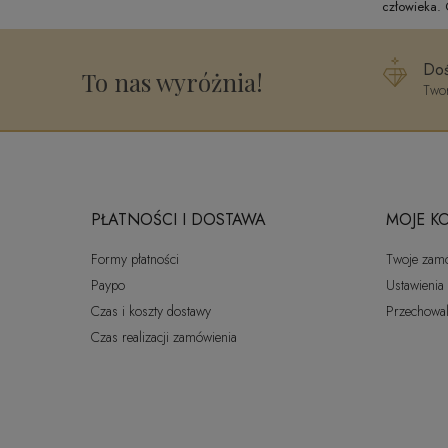
człowieka.
Doś
To nas wyróżnia!
Twor
PŁATNOŚCI I DOSTAWA
MOJE K
Formy płatności
Twoje zam
Paypo
Ustawienia
Czas i koszty dostawy
Przechowal
Czas realizacji zamówienia