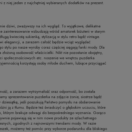
i z niej jeden z najchętniej wybieranych dodatków na prezent.
ie dziwi, zważywszy na ich wygląd. To wyjątkowe, delikatne
ze zainteresowanie wzbudzają wśród amatorek biżuterii w starym
gą kwiecistą sukienką, stylizacją w stylu retro bądź vintage.
jowi elegancji, a zarazem całość będzie wciąż wyglądać
o stylu po nasze wyroby coraz częściej sięgają fanki mody. Dla
a złożoną osobowość właścicielki. Nikt nie pozostanie obojętny,
ieci społecznościowych etc. noszenie we wnętrzu puzderka
rzyjemnością korzystają osoby młode duchem, lubiące przyciągać
elność, a zarazem wytrzymałość oraz odporność, bo została
amy sprezentowanie puzderka na zdjęcie żonie, siostrze bądź
w dziesiątkę, jeśli poszukują Państwo pomysłu na obdarowanie
żni ją z tłumu. Będzie też świadczyć o głębokim uczuciu, które
h, którym brakuje odwagi do bezpośredniego wyznania. Gorąco
ywnie pojawiają się w nim nowe produkty ze szlachetnego
oczesnych, zgodnych z najnowszymi trendami mody. W razie
eszek, możemy też pomóc przy wyborze podarunku dla bliskiego