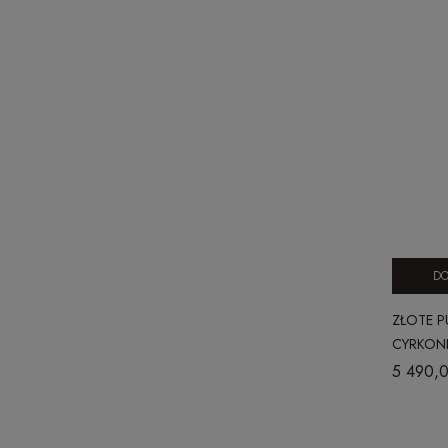
DO
ZŁOTE 
CYRKONI
585 HER
5 490,0