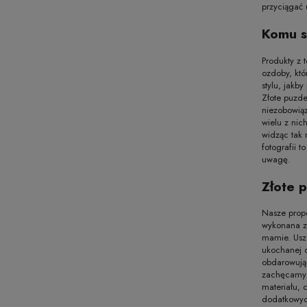
przyciągać 
Komu s
Produkty z 
ozdoby, któ
stylu, jakb
Złote puzde
niezobowiąz
wielu z nic
widząc tak 
fotografii 
uwagę.
Złote 
Nasze propo
wykonana z 
mamie. Uszc
ukochanej o
obdarowują
zachęcamy 
materiału, 
dodatkowyc