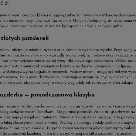
E
0 zł
nternetowym Zeccoro klienci mogą wyszukać mnóstwo nieszablonowych inspiracji
złote puzderka, czyli zawieszki na zdjęcie. Gorąco zachęcamy do przejrzenia w
chwyci obdarowaną osobę. Może też być upominkiem dla samego siebie.
 złotych puzderek
sklepu obejmuje minimalistyczne oraz misternie wykonane wyroby. Przykuwają wzr
Państwu puzderka złote w kolorze żółtym oraz białym, matowe oraz błyszczące
liwia łatwe wytypowanie idealnej wersji dla przyszłego posiadacza. Wśród p
 zachwyt romantyczek warianty w kształcie serduszka. Zawieszki na zdjęcie, mo
h, a skończywszy na bogato zdobionych. Między innymi, mogą być pokryte 
tów uważa, że to małe dzieła sztuki. Sprawiają wrażenie kruchych, delikatnych, 
 o nie dbać, aby przez kolejne sezony wyglądały tak samo jak w dniu zakupu.
puzderka – ponadczasowa klasyka
re możemy Państwu zaoferować, wyróżniają się licznymi zaletami. Przede wszys
y lubią podążać swoimi ścieżkami. Mogą mieć pewność, że co drugi człowiek na ul
e oraz najwyższa jakość materiału. Nasze złote puzderka na zdjęcie to propozycj
zo lubią eksperymentować z modą. Wyroby z katalogu zostały zrobione z najwyżs
ilerskich na całym świecie. Ta próba zapewnia wysoką jakość oraz wytrzymałość 
aństwo zamówić biżuterię, która ma służyć więcej niż kilka sezonów. To znakomi