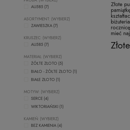
PRÓBA: (WYBIERZ)
Złote pu
AU585
(7)
pamiątk
kształta
ASORTYMENT: (WYBIERZ)
biżuteri
ZAWIESZKA
(7)
rocznic
mieć naj
KRUSZEC: (WYBIERZ)
Złot
AU585
(7)
MATERIAŁ: (WYBIERZ)
ŻÓŁTE ZŁOTO
(5)
BIAŁO - ŻÓŁTE ZŁOTO
(1)
BIAŁE ZŁOTO
(1)
MOTYW: (WYBIERZ)
SERCE
(4)
WIKTORIAŃSKI
(1)
KAMIEŃ: (WYBIERZ)
BEZ KAMIENIA
(4)