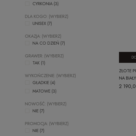
CYRKONIA
(3)
DLA KOGO: (WYBIERZ)
UNISEX
(7)
OKAZJA: (WYBIERZ)
NA CO DZIEŃ
(7)
GRAWER: (WYBIERZ)
DO
TAK
(1)
ZŁOTE P
WYKOŃCZENIE: (WYBIERZ)
NA BIAŁ
GŁADKIE
(4)
HERITAG
2 190,0
MATOWE
(3)
NOWOŚĆ: (WYBIERZ)
NIE
(7)
PROMOCJA: (WYBIERZ)
NIE
(7)