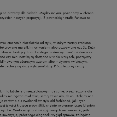
 na prezenty dla bliskich. Między innymi, posiadamy w ofercie
szystkich naszych propozycji. Z pewnością natrafią Państwo na
ok otoczenia niezależnie od stylu, w którym zostały zrobione.
, dekorowane maleńkimi cyrkoniami albo pozbawione ozdób. Duży
roduktów wchodzących do katalogu można wymienić owalne oraz
tto czy mini notatkę są dostępne w wielu wersjach, począwszy
wysublimowanym ażurowym wzorem albo motywem kwiatowym.
ale cechują się dużą wytrzymałością. Prócz tego wystarczy
tkim to biżuteria o nieszablonowym designie, przeznaczona dla
icy nie będzie miał takiej samej zawieszki jak oni. Kolejny atut
e zarówno dla zwolenników stylu old fashioned, jak i tych,
zej jakości kruszcu próby 585, chętnie wybieranej przez klientów
wyrobu. Warto wziąć pod uwagę zakup takiej zawieszki, jeśli
ta inwestycja, prócz tego elegancki wygląd sprawia, że będzie