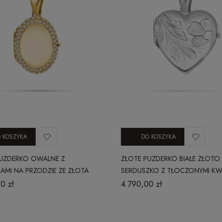
 KOSZYKA
DO KOSZYKA
PUZDERKO OWALNE Z
ZŁOTE PUZDERKO BIAŁE ZŁOTO
AMI NA PRZODZIE ZE ZŁOTA
SERDUSZKO Z TŁOCZONYMI KW
ITAGE
HERITAGE
0 zł
4 790,00 zł