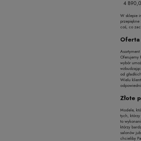
HERITAG
4 890,0
W sklepie i
przepiękne 
coś, co za
Oferta
Asortyment 
Oferujemy 
wybór umoż
wzbudzające
od gładkic
Wielu klien
odpowiednio
Złote 
Modele, któ
tych, którz
to wykonani
którzy bard
salonów jub
chcieliby P