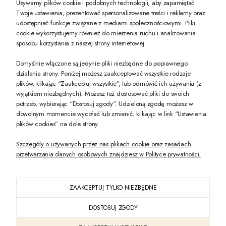
Używamy plików cookie i podobnych technologii, aby zapamiętać
Twoje ustawienia, prezentować spersonalizowane treści i reklamy oraz
udostępniać funkcje związane z mediami społecznościowymi. Pliki
PREZENT DLA CIEBIE!
cookie wykorzystujemy również do mierzenia ruchu i analizowania
sposobu korzystania z naszej strony internetowej.
-10% na pierwsze zakupy na zeccoro.pl Gdy zapiszesz się do naszego newslet
Domyślnie włączone są jedynie pliki niezbędne do poprawnego
działania strony. Poniżej możesz zaakceptować wszystkie rodzaje
plików, klikając “Zaakceptuj wszystkie”, lub odmówić ich używania (z
Twoje dane będą przetwarzane zgodnie z naszą
polityką prywatności
wyjątkiem niezbędnych). Możesz też dostosować pliki do swoich
potrzeb, wybierając “Dostosuj zgody”. Udzieloną zgodę możesz w
dowolnym momencie wycofać lub zmienić, klikając w link “Ustawienia
POKAŻ PEŁNĄ WERSJĘ STRONY
plików cookies” na dole strony.
Szczegóły o używanych przez nas plikach cookie oraz zasadach
przetwarzania danych osobowych znajdziesz w Polityce prywatności.
ZAAKCEPTUJ TYLKO NIEZBĘDNE
PL
DOSTOSUJ ZGODY