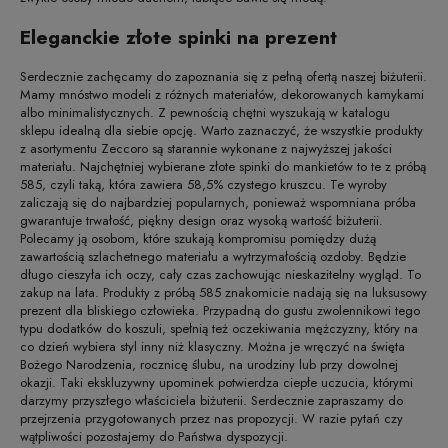
Eleganckie złote spinki na prezent
Serdecznie zachęcamy do zapoznania się z pełną ofertą naszej biżuterii.
Mamy mnóstwo modeli z różnych materiałów, dekorowanych kamykami
albo minimalistycznych. Z pewnością chętni wyszukają w katalogu
sklepu idealną dla siebie opcję. Warto zaznaczyć, że wszystkie produkty
z asortymentu Zeccoro są starannie wykonane z najwyższej jakości
materiału. Najchętniej wybierane złote spinki do mankietów to te z próbą
585, czyli taką, która zawiera 58,5% czystego kruszcu. Te wyroby
zaliczają się do najbardziej popularnych, ponieważ wspomniana próba
gwarantuje trwałość, piękny design oraz wysoką wartość biżuterii.
Polecamy ją osobom, które szukają kompromisu pomiędzy dużą
zawartością szlachetnego materiału a wytrzymałością ozdoby. Będzie
długo cieszyła ich oczy, cały czas zachowując nieskazitelny wygląd. To
zakup na lata. Produkty z próbą 585 znakomicie nadają się na luksusowy
prezent dla bliskiego człowieka. Przypadną do gustu zwolennikowi tego
typu dodatków do koszuli, spełnią też oczekiwania mężczyzny, który na
co dzień wybiera styl inny niż klasyczny. Można je wręczyć na święta
Bożego Narodzenia, rocznicę ślubu, na urodziny lub przy dowolnej
okazji. Taki ekskluzywny upominek potwierdza ciepłe uczucia, którymi
darzymy przyszłego właściciela biżuterii. Serdecznie zapraszamy do
przejrzenia przygotowanych przez nas propozycji. W razie pytań czy
wątpliwości pozostajemy do Państwa dyspozycji.