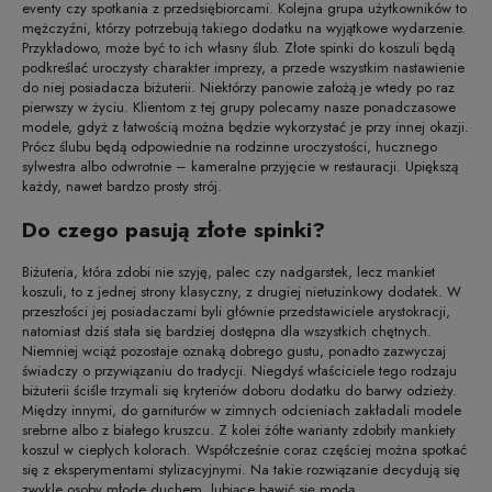
eventy czy spotkania z przedsiębiorcami. Kolejna grupa użytkowników to
mężczyźni, którzy potrzebują takiego dodatku na wyjątkowe wydarzenie.
Przykładowo, może być to ich własny ślub. Złote spinki do koszuli będą
podkreślać uroczysty charakter imprezy, a przede wszystkim nastawienie
do niej posiadacza biżuterii. Niektórzy panowie założą je wtedy po raz
pierwszy w życiu. Klientom z tej grupy polecamy nasze ponadczasowe
modele, gdyż z łatwością można będzie wykorzystać je przy innej okazji.
Prócz ślubu będą odpowiednie na rodzinne uroczystości, hucznego
sylwestra albo odwrotnie – kameralne przyjęcie w restauracji. Upiększą
każdy, nawet bardzo prosty strój.
Do czego pasują złote spinki?
Biżuteria, która zdobi nie szyję, palec czy nadgarstek, lecz mankiet
koszuli, to z jednej strony klasyczny, z drugiej nietuzinkowy dodatek. W
przeszłości jej posiadaczami byli głównie przedstawiciele arystokracji,
natomiast dziś stała się bardziej dostępna dla wszystkich chętnych.
Niemniej wciąż pozostaje oznaką dobrego gustu, ponadto zazwyczaj
świadczy o przywiązaniu do tradycji. Niegdyś właściciele tego rodzaju
biżuterii ściśle trzymali się kryteriów doboru dodatku do barwy odzieży.
Między innymi, do garniturów w zimnych odcieniach zakładali modele
srebrne albo z białego kruszcu. Z kolei żółte warianty zdobiły mankiety
koszul w ciepłych kolorach. Współcześnie coraz częściej można spotkać
się z eksperymentami stylizacyjnymi. Na takie rozwiązanie decydują się
zwykle osoby młode duchem, lubiące bawić się modą.