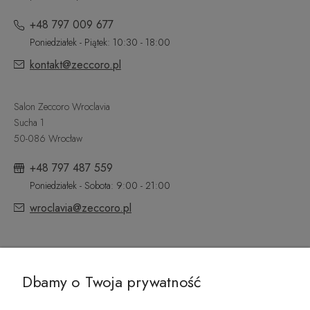
+48 797 009 677
Poniedziałek - Piątek: 10:30 - 18:00
kontakt@zeccoro.pl
Salon Zeccoro Wroclavia
Sucha 1
50-086 Wrocław
+48 797 487 559
Poniedziałek - Sobota: 9:00 - 21:00
wroclavia@zeccoro.pl
@ZECCORO SOCIAL MEDIA
Dbamy o Twoja prywatność