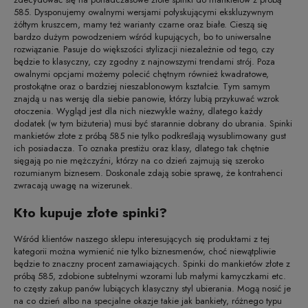
585. Dysponujemy owalnymi wersjami połyskującymi ekskluzywnym
żółtym kruszcem, mamy też warianty czarne oraz białe. Cieszą się
bardzo dużym powodzeniem wśród kupujących, bo to uniwersalne
rozwiązanie. Pasuje do większości stylizacji niezależnie od tego, czy
będzie to klasyczny, czy zgodny z najnowszymi trendami strój. Poza
owalnymi opcjami możemy polecić chętnym również kwadratowe,
prostokątne oraz o bardziej nieszablonowym kształcie. Tym samym
znajdą u nas wersję dla siebie panowie, którzy lubią przykuwać wzrok
otoczenia. Wygląd jest dla nich niezwykle ważny, dlatego każdy
dodatek (w tym biżuteria) musi być starannie dobrany do ubrania. Spinki
mankietów złote z próbą 585 nie tylko podkreślają wysublimowany gust
ich posiadacza. To oznaka prestiżu oraz klasy, dlatego tak chętnie
sięgają po nie mężczyźni, którzy na co dzień zajmują się szeroko
rozumianym biznesem. Doskonale zdają sobie sprawę, że kontrahenci
zwracają uwagę na wizerunek.
Kto kupuje złote spinki?
Wśród klientów naszego sklepu interesujących się produktami z tej
kategorii można wymienić nie tylko biznesmenów, choć niewątpliwie
będzie to znaczny procent zamawiających. Spinki do mankietów złote z
próbą 585, zdobione subtelnymi wzorami lub małymi kamyczkami etc.
to częsty zakup panów lubiących klasyczny styl ubierania. Mogą nosić je
na co dzień albo na specjalne okazje takie jak bankiety, różnego typu