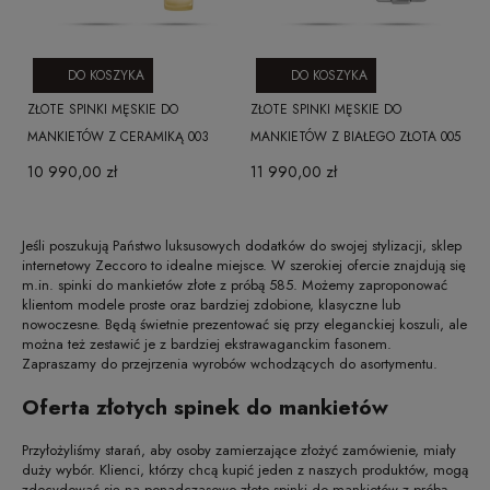
DO KOSZYKA
DO KOSZYKA
ZŁOTE SPINKI MĘSKIE DO
ZŁOTE SPINKI MĘSKIE DO
MANKIETÓW Z CERAMIKĄ 003
MANKIETÓW Z BIAŁEGO ZŁOTA 005
10 990,00 zł
11 990,00 zł
Jeśli poszukują Państwo luksusowych dodatków do swojej stylizacji, sklep
internetowy Zeccoro to idealne miejsce. W szerokiej ofercie znajdują się
m.in. spinki do mankietów złote z próbą 585. Możemy zaproponować
klientom modele proste oraz bardziej zdobione, klasyczne lub
nowoczesne. Będą świetnie prezentować się przy eleganckiej koszuli, ale
można też zestawić je z bardziej ekstrawaganckim fasonem.
Zapraszamy do przejrzenia wyrobów wchodzących do asortymentu.
Oferta złotych spinek do mankietów
Przyłożyliśmy starań, aby osoby zamierzające złożyć zamówienie, miały
duży wybór. Klienci, którzy chcą kupić jeden z naszych produktów, mogą
zdecydować się na ponadczasowe złote spinki do mankietów z próbą