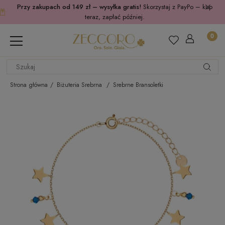
Przy zakupach od 149 zł – wysyłka gratis!
Skorzystaj z PayPo – kup
teraz, zapłać później.
Strona główna
Biżuteria Srebrna
Srebrne Bransoletki