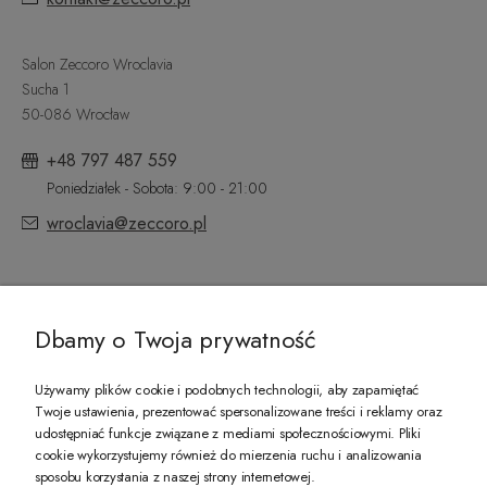
Salon Zeccoro Wroclavia
Sucha 1
50-086 Wrocław
+48 797 487 559
Poniedziałek - Sobota: 9:00 - 21:00
wroclavia@zeccoro.pl
@ZECCORO SOCIAL MEDIA
Dbamy o Twoja prywatność
Używamy plików cookie i podobnych technologii, aby zapamiętać
Twoje ustawienia, prezentować spersonalizowane treści i reklamy oraz
udostępniać funkcje związane z mediami społecznościowymi. Pliki
PREZENT DLA CIEBIE!
cookie wykorzystujemy również do mierzenia ruchu i analizowania
sposobu korzystania z naszej strony internetowej.
-10% na pierwsze zakupy na zeccoro.pl Gdy zapiszesz się do naszego newslet