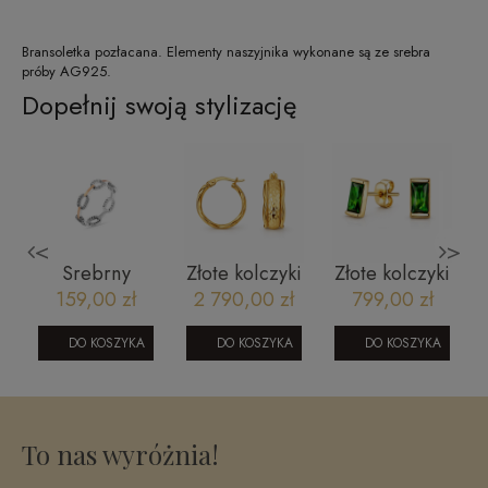
Bransoletka pozłacana. Elementy naszyjnika wykonane są ze srebra
próby AG925.
Dopełnij swoją stylizację
<
>
Srebrny
Złote kolczyki
Złote kolczyki
pierścionek
koła okrągłe S
z zieloną
159,00 zł
2 790,00 zł
799,00 zł
1005
2 CM
cyrkonią
100520249
131020236C
DO KOSZYKA
DO KOSZYKA
DO KOSZYKA
0
To nas wyróżnia!