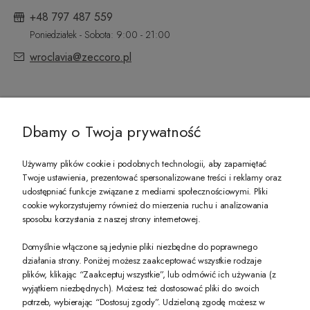
+48 797 487 559
Poniedziałek - Sobota: 9:00 - 21:00
wroclavia@zeccoro.pl
@ZECCORO SOCIAL MEDIA
Dbamy o Twoja prywatność
Używamy plików cookie i podobnych technologii, aby zapamiętać
Twoje ustawienia, prezentować spersonalizowane treści i reklamy oraz
udostępniać funkcje związane z mediami społecznościowymi. Pliki
PREZENT DLA CIEBIE!
cookie wykorzystujemy również do mierzenia ruchu i analizowania
sposobu korzystania z naszej strony internetowej.
-10% na pierwsze zakupy na zeccoro.pl Gdy zapiszesz się do naszego newslet
Domyślnie włączone są jedynie pliki niezbędne do poprawnego
działania strony. Poniżej możesz zaakceptować wszystkie rodzaje
plików, klikając “Zaakceptuj wszystkie”, lub odmówić ich używania (z
Twoje dane będą przetwarzane zgodnie z naszą
polityką prywatności
wyjątkiem niezbędnych). Możesz też dostosować pliki do swoich
potrzeb, wybierając “Dostosuj zgody”. Udzieloną zgodę możesz w