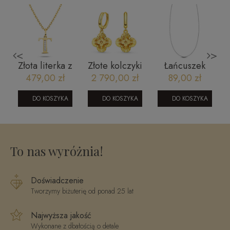
<
>
Złota literka z
Złote kolczyki
Łańcuszek
cyrkoniami T
585
srebrny kulki
479,00 zł
2 790,00 zł
89,00 zł
5
marokańska
- 42 cm
y
koniczyna C
rodowany
DO KOSZYKA
DO KOSZYKA
DO KOSZYKA
SW-T-B05-
4
042-SLR1295
To nas wyróżnia!
Doświadczenie
Tworzymy biżuterię od ponad 25 lat
Najwyższa jakość
Wykonane z dbałością o detale