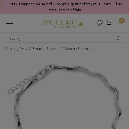
Przy zakupach od 149 zł – wysyłka gratis!
Skorzystaj z PayPo – kup
teraz, zapłać później.
Strona główna
Biżuteria Srebrna
Srebrne Bransoletki