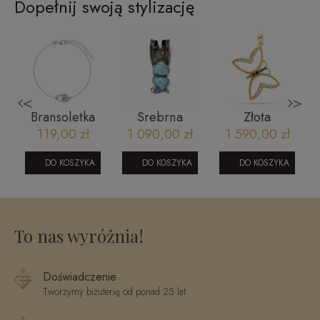
Dopełnij swoją stylizację
<
>
Bransoletka
Srebrna
Złota
pozłacana -
zawieszka z
zawieszkan
119,00 zł
1 090,00 zł
1 590,00 zł
IBAC007
larimarem
motyl ze złota
585
DO KOSZYKA
DO KOSZYKA
DO KOSZYKA
23052023117
To nas wyróżnia!
Doświadczenie
Tworzymy biżuterię od ponad 25 lat