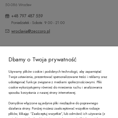
50-086 Wrocław
+48 797 487 559
Poniedziałek - Sobota: 9:00 - 21:00
wroclavia@zeccoro.pl
@ZECCORO SOCIAL MEDIA
Dbamy o Twoja prywatność
Używamy plików cookie i podobnych technologii, aby zapamiętać
Twoje ustawienia, prezentować spersonalizowane treści i reklamy oraz
udostępniać funkcje związane z mediami społecznościowymi. Pliki
PREZENT DLA CIEBIE!
cookie wykorzystujemy również do mierzenia ruchu i analizowania
sposobu korzystania z naszej strony internetowej.
-10% na pierwsze zakupy na zeccoro.pl Gdy zapiszesz się do naszego newslet
Domyślnie włączone są jedynie pliki niezbędne do poprawnego
działania strony. Poniżej możesz zaakceptować wszystkie rodzaje
plików, klikając “Zaakceptuj wszystkie”, lub odmówić ich używania (z
Twoje dane będą przetwarzane zgodnie z naszą
polityką prywatności