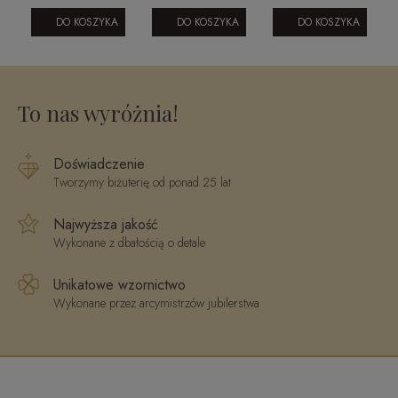
OWY
1104202313
1605202376
Matka Boska
Częstochowska
DO KOSZYKA
DO KOSZYKA
DO KOSZYKA
I
w
prostokątnej
zawieszce z
tloczonym
To nas wyróżnia!
spodem
Doświadczenie
Tworzymy biżuterię od ponad 25 lat
Najwyższa jakość
Wykonane z dbałością o detale
Unikatowe wzornictwo
Wykonane przez arcymistrzów jubilerstwa