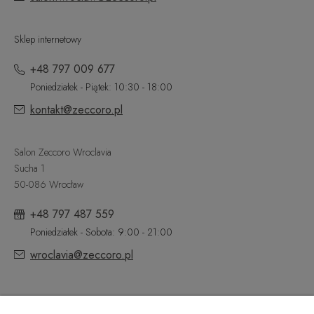
Sklep internetowy
+48 797 009 677
Poniedziałek - Piątek: 10:30 - 18:00
kontakt@zeccoro.pl
Salon Zeccoro Wroclavia
Sucha 1
50-086 Wrocław
+48 797 487 559
Poniedziałek - Sobota: 9:00 - 21:00
wroclavia@zeccoro.pl
@ZECCORO SOCIAL MEDIA