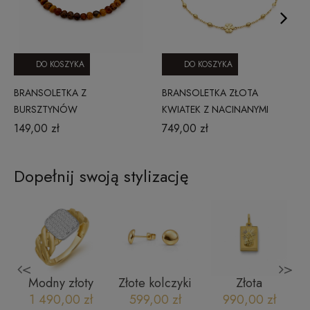
DO KOSZYKA
DO KOSZYKA
BRANSOLETKA Z
BRANSOLETKA ZŁOTA
BURSZTYNÓW
KWIATEK Z NACINANYMI
KULECZKAMI 2205202334
149,00 zł
749,00 zł
Dopełnij swoją stylizację
<
>
Modny złoty
Złote kolczyki
Złota
K
pierścionek
pastylki 585
zawieszka
1 490,00 zł
599,00 zł
990,00 zł