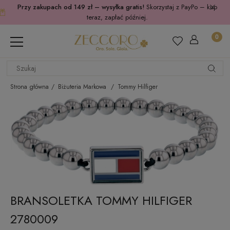
Przy zakupach od 149 zł – wysyłka gratis!
Skorzystaj z PayPo – kup
teraz, zapłać później.
Strona główna
Biżuteria Markowa
Tommy Hilfiger
BRANSOLETKA TOMMY HILFIGER
2780009