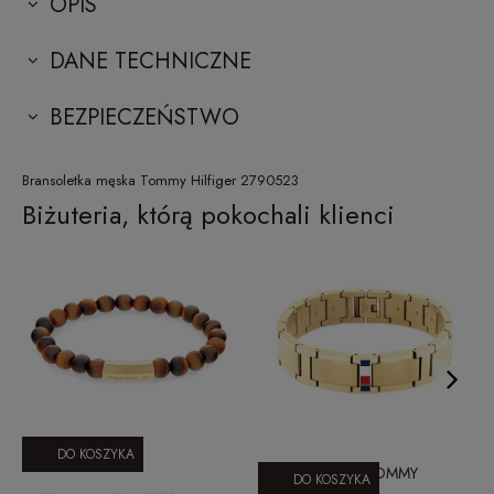
OPIS
DANE TECHNICZNE
BEZPIECZEŃSTWO
Bransoletka męska Tommy Hilfiger 2790523
Biżuteria, którą pokochali klienci
DO KOSZYKA
BRANSOLETKA TOMMY
DO KOSZYKA