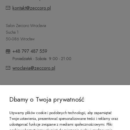
kontakt@zeccoro.pl
Salon Zeccoro Wroclavia
Sucha 1
50-086 Wrocław
+48 797 487 559
Poniedziałek - Sobota: 9:00 - 21:00
wroclavia@zeccoro.pl
@ZECCORO SOCIAL MEDIA
Dbamy o Twoja prywatność
Używamy plików cookie i podobnych technologii, aby zapamiętać
Twoje ustawienia, prezentować spersonalizowane treści i reklamy oraz
udostępniać funkcje związane z mediami społecznościowymi. Pliki
PREZENT DLA CIEBIE!