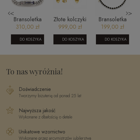
<
>
Bransoletka
Złote kolczyki
Bransoletka
męska Tommy
renifery
na sznurku z
310,00 zł
999,00 zł
199,00 zł
V
Hilfiger
16052023126
małymi
2790433
kamieniami
DO KOSZYKA
DO KOSZYKA
DO KOSZYKA
naturalnymi-
czarny
turmalin
To nas wyróżnia!
Doświadczenie
Tworzymy biżuterię od ponad 25 lat
Najwyższa jakość
Wykonane z dbałością o detale
Unikatowe wzornictwo
Wykonane przez arcymistrzów jubilerstwa