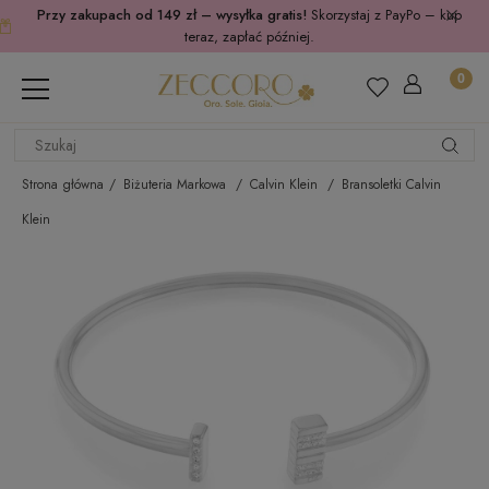
Przy zakupach od 149 zł – wysyłka gratis!
Skorzystaj z PayPo – kup
teraz, zapłać później.
Strona główna
Biżuteria Markowa
Calvin Klein
Bransoletki Calvin
Klein