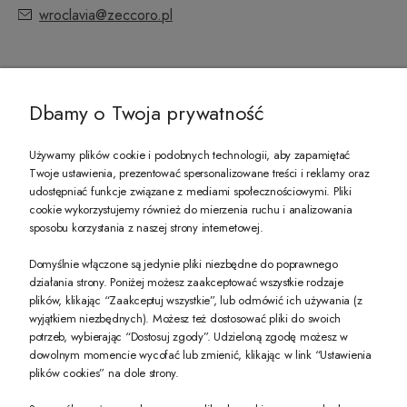
wroclavia@zeccoro.pl
@ZECCORO SOCIAL MEDIA
Dbamy o Twoja prywatność
Używamy plików cookie i podobnych technologii, aby zapamiętać
Twoje ustawienia, prezentować spersonalizowane treści i reklamy oraz
udostępniać funkcje związane z mediami społecznościowymi. Pliki
PREZENT DLA CIEBIE!
cookie wykorzystujemy również do mierzenia ruchu i analizowania
sposobu korzystania z naszej strony internetowej.
-10% na pierwsze zakupy na zeccoro.pl Gdy zapiszesz się do naszego newslet
Domyślnie włączone są jedynie pliki niezbędne do poprawnego
działania strony. Poniżej możesz zaakceptować wszystkie rodzaje
plików, klikając “Zaakceptuj wszystkie”, lub odmówić ich używania (z
Twoje dane będą przetwarzane zgodnie z naszą
polityką prywatności
wyjątkiem niezbędnych). Możesz też dostosować pliki do swoich
potrzeb, wybierając “Dostosuj zgody”. Udzieloną zgodę możesz w
dowolnym momencie wycofać lub zmienić, klikając w link “Ustawienia
POKAŻ PEŁNĄ WERSJĘ STRONY
plików cookies” na dole strony.