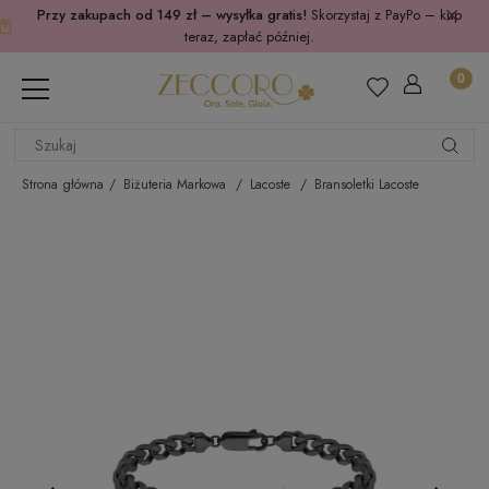
Przy zakupach od 149 zł – wysyłka gratis!
Skorzystaj z PayPo – kup
teraz, zapłać później.
Strona główna
Biżuteria Markowa
Lacoste
Bransoletki Lacoste