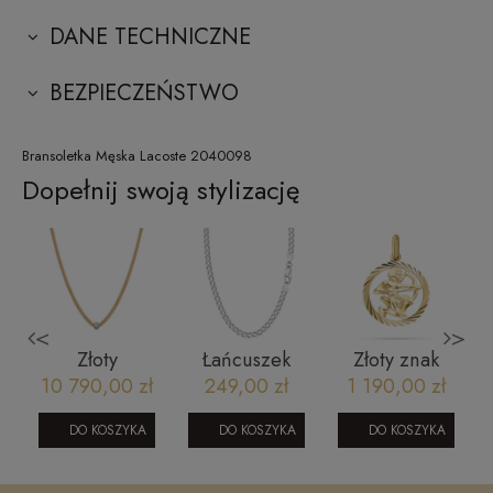
DANE TECHNICZNE
BEZPIECZEŃSTWO
Bransoletka Męska Lacoste 2040098
Dopełnij swoją stylizację
<
>
Złoty
Łańcuszek
Złoty znak
naszyjnik z
srebrny
zodiaku
10 790,00 zł
249,00 zł
1 190,00 zł
diamentami
pancerka - 55
Strzelec 585
Bizzotto AU-
cm rodowany
DO KOSZYKA
DO KOSZYKA
DO KOSZYKA
750 NE07-
SW-T-B04-
N0YW-D
TEC-IRL00G4