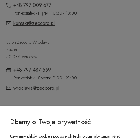
+48 797 009 677
Poniedziałek - Piątek: 10:30 - 18:00
kontakt@zeccoro.pl
Salon Zeccoro Wroclavia
Sucha 1
50-086 Wrocław
+48 797 487 559
Poniedziałek - Sobota: 9:00 - 21:00
wroclavia@zeccoro.pl
@ZECCORO SOCIAL MEDIA
Dbamy o Twoja prywatność
Używamy plików cookie i podobnych technologii, aby zapamiętać