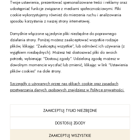
Twoje ustawienia, prezentować spersonalizowane treści i reklamy oraz
udostępniać funkcje związane z mediami społecznościowymi. Pliki
PREZENT DLA CIEBIE!
cookie wykorzystujemy również do mierzenia ruchu i analizowania
sposobu korzystania z naszej strony internetowej.
-10% na pierwsze zakupy na zeccoro.pl Gdy zapiszesz się do naszego newslet
Domyślnie włączone są jedynie pliki niezbędne do poprawnego
działania strony. Poniżej możesz zaakceptować wszystkie rodzaje
plików, klikając “Zaakceptuj wszystkie”, lub odmówić ich używania (z
Twoje dane będą przetwarzane zgodnie z naszą
polityką prywatności
wyjątkiem niezbędnych). Możesz też dostosować pliki do swoich
potrzeb, wybierając “Dostosuj zgody”. Udzieloną zgodę możesz w
dowolnym momencie wycofać lub zmienić, klikając w link “Ustawienia
POKAŻ PEŁNĄ WERSJĘ STRONY
plików cookies” na dole strony.
Szczegóły o używanych przez nas plikach cookie oraz zasadach
przetwarzania danych osobowych znajdziesz w Polityce prywatności.
ZAAKCEPTUJ TYLKO NIEZBĘDNE
PL
DOSTOSUJ ZGODY
Sklep internetowy Shoper Premium
ZAAKCEPTUJ WSZYSTKIE