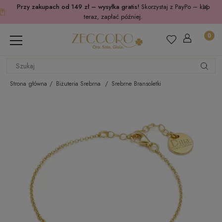
Przy zakupach od 149 zł – wysyłka gratis!
Skorzystaj z PayPo – kup
teraz, zapłać później.
Strona główna
Biżuteria Srebrna
Srebrne Bransoletki