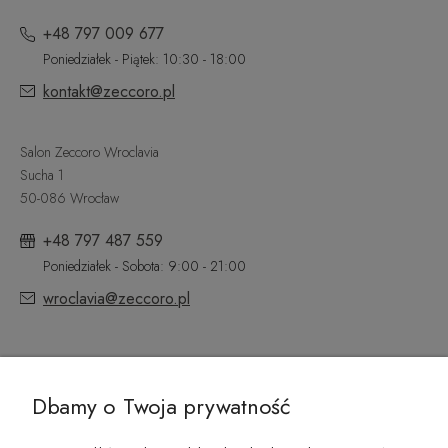
+48 797 009 677
Poniedziałek - Piątek: 10:30 - 18:00
kontakt@zeccoro.pl
Salon Zeccoro Wroclavia
Sucha 1
50-086 Wrocław
+48 797 487 559
Poniedziałek - Sobota: 9:00 - 21:00
wroclavia@zeccoro.pl
@ZECCORO SOCIAL MEDIA
Dbamy o Twoja prywatność