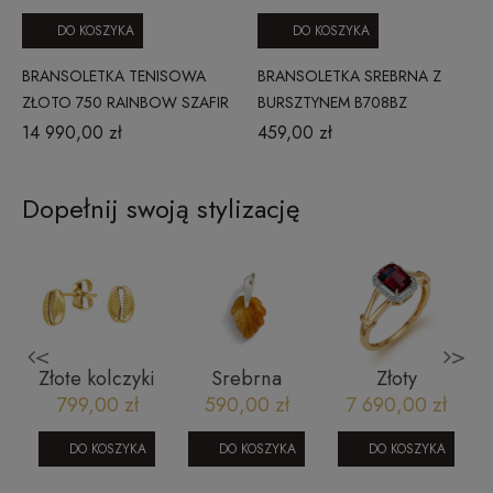
DO KOSZYKA
DO KOSZYKA
BRANSOLETKA TENISOWA
BRANSOLETKA SREBRNA Z
ZŁOTO 750 RAINBOW SZAFIR
BURSZTYNEM B708BZ
4,10 CT PRESTIGE
14 990,00 zł
459,00 zł
Dopełnij swoją stylizację
<
>
z
Złote kolczyki
Srebrna
Złoty
m
muszelki
zawieszka z
pierścionek z
799,00 zł
590,00 zł
7 690,00 zł
16052023119
bursztynem -
brylantami i
liść
rubinem
DO KOSZYKA
DO KOSZYKA
DO KOSZYKA
RR46093RBY