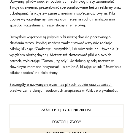
Używamy plików cookie i podobnych technologii, aby zapamiętać
Twoje ustawienia, prezentować spersonalizowane treści i reklamy oraz
udostępniać funkcje związane z mediami społecznościowymi. Pliki
PREZENT DLA CIEBIE!
cookie wykorzystujemy również do mierzenia ruchu i analizowania
sposobu korzystania z naszej strony internetowej.
-10% na pierwsze zakupy na zeccoro.pl Gdy zapiszesz się do naszego newslet
Domyślnie włączone są jedynie pliki niezbędne do poprawnego
działania strony. Poniżej możesz zaakceptować wszystkie rodzaje
plików, klikając “Zaakceptuj wszystkie”, lub odmówić ich używania (z
Twoje dane będą przetwarzane zgodnie z naszą
polityką prywatności
wyjątkiem niezbędnych). Możesz też dostosować pliki do swoich
potrzeb, wybierając “Dostosuj zgody”. Udzieloną zgodę możesz w
dowolnym momencie wycofać lub zmienić, klikając w link “Ustawienia
POKAŻ PEŁNĄ WERSJĘ STRONY
plików cookies” na dole strony.
Szczegóły o używanych przez nas plikach cookie oraz zasadach
przetwarzania danych osobowych znajdziesz w Polityce prywatności.
ZAAKCEPTUJ TYLKO NIEZBĘDNE
PL
DOSTOSUJ ZGODY