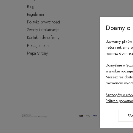
Blog
Regulamin
Polityka prywatności
Dbamy o 
Zwroty i reklamacje
Kontakt i dane firmy
Używamy plików c
Pracuj z nami
treści i reklamy
Mapa Strony
również do mierze
Domyślnie włączo
wszystkie rodzaj
Możesz też dosto
momencie wycofać
Szczegóły o uży
Polityce prywatno
ZA