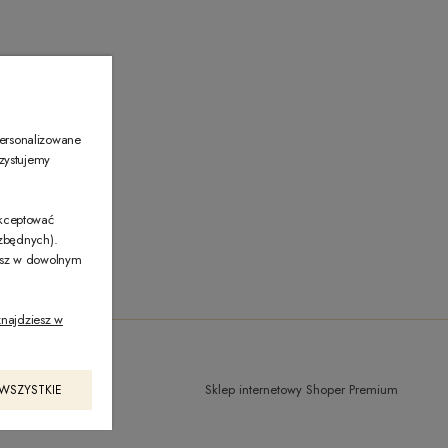
00
personalizowane
rzystujemy
akceptować
ezbędnych).
żesz w dowolnym
najdziesz w
Sklep internetowy Shoper Premium
 WSZYSTKIE