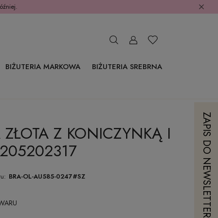
óźniej.
BIŻUTERIA MARKOWA
BIŻUTERIA SREBRNA
ZAPIS DO NEWSLETTERA
ZŁOTA Z KONICZYNKĄ I
205202317
u:
BRA-OL-AU585-0247#SZ
OWARU