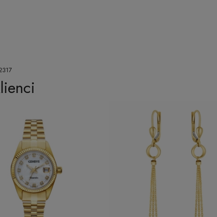
2317
lienci