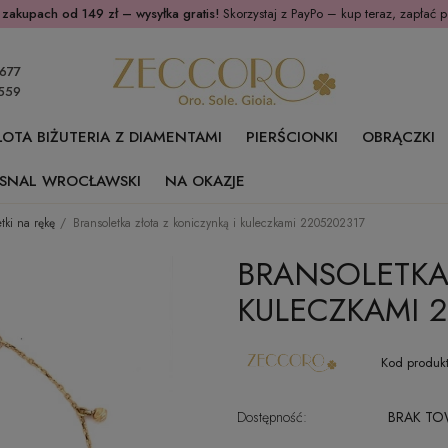
 zakupach od 149 zł – wysyłka gratis!
Skorzystaj z PayPo – kup teraz, zapłać p
677
559
ŁOTA BIŻUTERIA Z DIAMENTAMI
PIERŚCIONKI
OBRĄCZKI
SNAL WROCŁAWSKI
NA OKAZJE
tki na rękę
Bransoletka złota z koniczynką i kuleczkami 2205202317
BRANSOLETKA 
KULECZKAMI 2
Kod produkt
Dostępność:
BRAK T