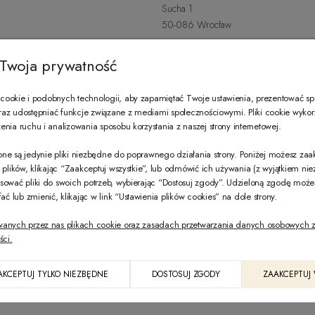
Sucha 1
50-086 Wrocław
+48 797 487 559
Twoja prywatność
Poniedziałek - Sobota: 9:00 - 21:
wroclavia@zeccoro.pl
ookie i podobnych technologii, aby zapamiętać Twoje ustawienia, prezentować s
 oraz udostępniać funkcje związane z mediami społecznościowymi. Pliki cookie wyko
nia ruchu i analizowania sposobu korzystania z naszej strony internetowej.
@ZECCORO SOCIAL MEDIA
ne są jedynie pliki niezbędne do poprawnego działania strony. Poniżej możesz za
e plików, klikając “Zaakceptuj wszystkie”, lub odmówić ich używania (z wyjątkiem ni
sować pliki do swoich potrzeb, wybierając “Dostosuj zgody”. Udzieloną zgodę mo
 lub zmienić, klikając w link “Ustawienia plików cookies” na dole strony.
wanych przez nas plikach cookie oraz zasadach przetwarzania danych osobowych z
ści.
PL
AKCEPTUJ TYLKO NIEZBĘDNE
DOSTOSUJ ZGODY
ZAAKCEPTUJ