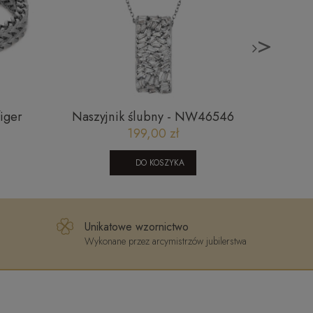
>
iger
Naszyjnik ślubny - NW46546
Łańcusz
rodo
199,00 zł
DO KOSZYKA
Unikatowe wzornictwo
Wykonane przez arcymistrzów jubilerstwa