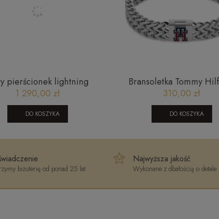
ty pierścionek lightning
Bransoletka Tommy Hilf
żurowa powierzchnia
2790462
1 290,00 zł
310,00 zł
towana złoto 585 City P_13
DO KOSZYKA
DO KOSZYKA
wiadczenie
Najwyższa jakość
zymy biżuterię od ponad 25 lat
Wykonane z dbałością o detale