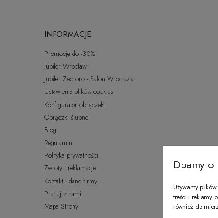
INFORMACJE
Promocje do -30%
Jubiler Wrocław
Jubiler Zeccoro - Salon Wroclavia
Ustawienia plików cookies
Konfigurator obrączek
Obrączki ślubne
Blog
Regulamin
Polityka prywatności
Dbamy o 
Zwroty i reklamacje
Kontakt i dane firmy
Używamy plików c
Pracuj z nami
treści i reklamy
Mapa Strony
również do mierze