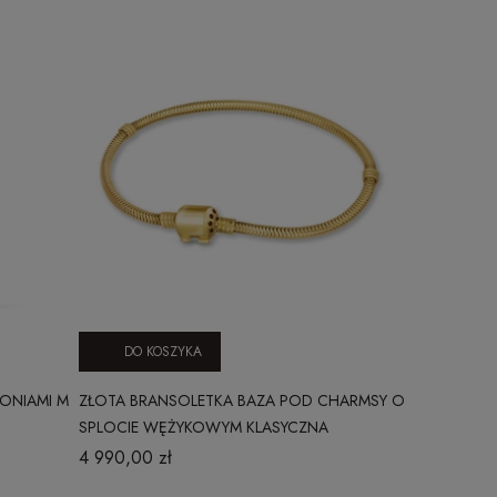
DO KOSZYKA
DO KO
ONIAMI M
ZŁOTA BRANSOLETKA BAZA POD CHARMSY O
ZŁOTE KOLCZ
SPLOCIE WĘŻYKOWYM KLASYCZNA
4 990,00 zł
2 890,00 z