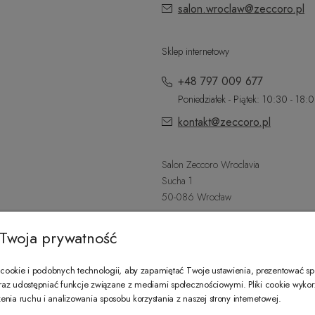
salon.wroclaw@zeccoro.pl
Sklep internetowy
+48 797 009 677
Poniedziałek - Piątek: 10:30 - 18:
kontakt@zeccoro.pl
Salon Zeccoro Wroclavia
Sucha 1
50-086 Wrocław
+48 797 487 559
Twoja prywatność
Poniedziałek - Sobota: 9:00 - 21:
wroclavia@zeccoro.pl
ookie i podobnych technologii, aby zapamiętać Twoje ustawienia, prezentować s
 oraz udostępniać funkcje związane z mediami społecznościowymi. Pliki cookie wyko
nia ruchu i analizowania sposobu korzystania z naszej strony internetowej.