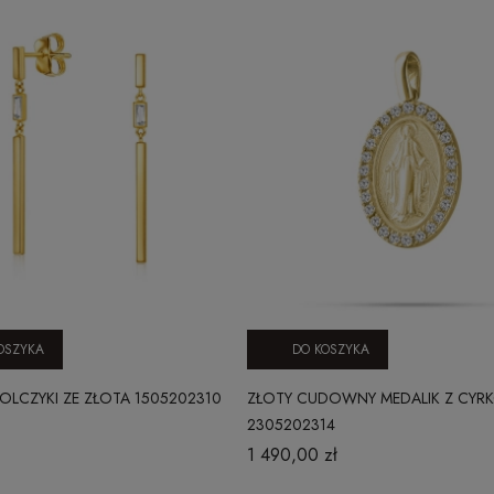
OSZYKA
DO KOSZYKA
OLCZYKI ZE ZŁOTA 1505202310
ZŁOTY CUDOWNY MEDALIK Z CYRK
2305202314
1 490,00 zł