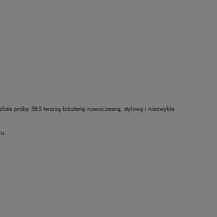
e złota próby 585 tworzą biżuterię nowoczesną, stylową i niezwykle
ku.