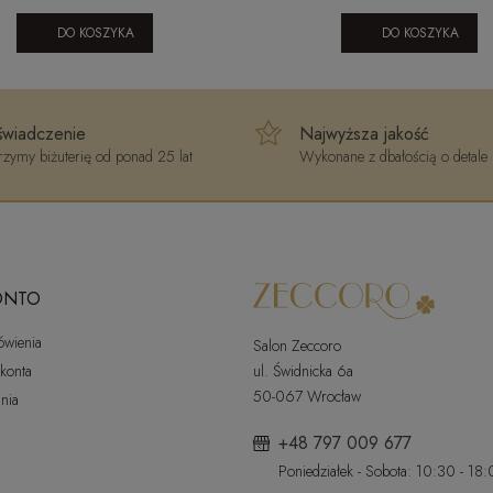
030420252N
DO KOSZYKA
DO KOSZYKA
wiadczenie
Najwyższa jakość
zymy biżuterię od ponad 25 lat
Wykonane z dbałością o detale
ONTO
ówienia
Salon Zeccoro
 konta
ul. Świdnicka 6a
50-067 Wrocław
nia
+48 797 009 677
Poniedziałek - Sobota: 10:30 - 18