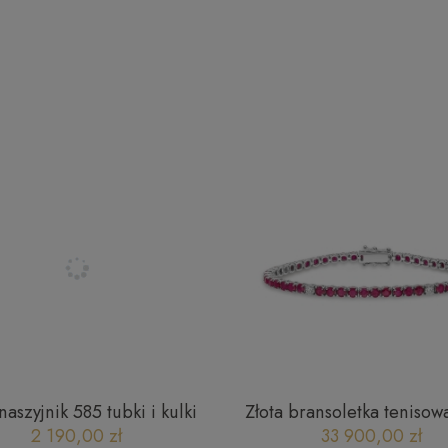
naszyjnik 585 tubki i kulki
Złota bransoletka tenisow
mentowane ankier City
diament 0,60CT rubin 7
2 190,00 zł
33 900,00 zł