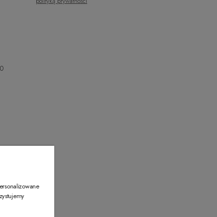
polityką prywatności
00
00
personalizowane
rzystujemy