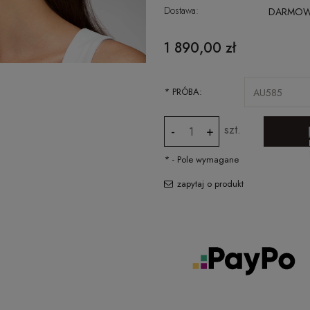
Dostawa:
DARMO
CENA NIE ZAWIERA EWENTUALNYCH
1 890,00 zł
KOSZTÓW PŁATNOŚCI
*
PRÓBA:
szt.
-
+
*
- Pole wymagane
zapytaj o produkt