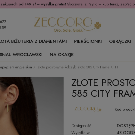
 zakupach od 149 zł – wysyłka gratis!
Skorzystaj z PayPo – kup teraz, zapłać p
677
559
ŁOTA BIŻUTERIA Z DIAMENTAMI
PIERŚCIONKI
OBRĄCZKI
SNAL WROCŁAWSKI
NA OKAZJE
 zapięciem angielskim
Złote prostokątne kolczyki złoto 585 City Frame K_11
ZŁOTE PROST
585 CITY FRA
Kod produkt
Dostępność:
DOSTĘP
Wysyłka w:
48 GODZ