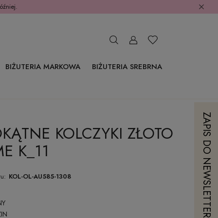
óźniej.
BIŻUTERIA MARKOWA
BIŻUTERIA SREBRNA
ZAPIS DO NEWSLETTERA
OKĄTNE KOLCZYKI ZŁOTO
ME K_11
u:
KOL-OL-AU585-1308
NY
IN