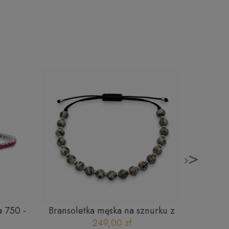
>
a 750 -
Bransoletka męska na sznurku z
Zło
,27CT
kamieniami naturalnymi -
brylant
249,00 zł