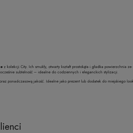
me
z kolekcji City. Ich smukły, otwarty kształt prostokąta i gładka powierzchnia z
nocześnie subtelność – idealne do codziennych i eleganckich stylizacji.
ę oraz ponadczasową jakość. Idealne jako prezent lub dodatek do miejskiego loo
lienci