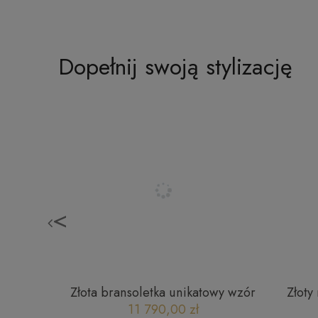
Dopełnij swoją stylizację
<
iami B
Złota bransoletka unikatowy wzór
Złoty 
171120237
dia
11 790,00 zł