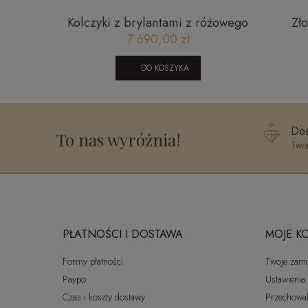
tami i
Kolczyki z brylantami z różowego
Zło
APY
złota CE1721P
b
7 690,00 zł
DO KOSZYKA
Doś
To nas wyróżnia!
Twor
PŁATNOŚCI I DOSTAWA
MOJE K
Formy płatności
Twoje zam
Paypo
Ustawienia
Czas i koszty dostawy
Przechowal