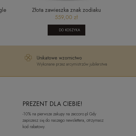
gle
Złota zawieszka znak zodiaku
Brans
236
Bliźnięta
559,00 zł
DO KOSZYKA
Unikatowe wzornictwo
Wykonane przez arcymistrzów jubilerstwa
PREZENT DLA CIEBIE!
-10% na pierwsze zakupy na zeccoro.pl Gdy
zapiszesz się do naszego newslettera, otrzymasz
kod rabatowy.