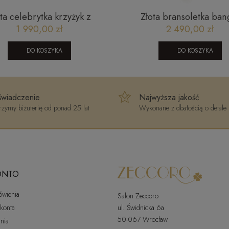
ta celebrytka krzyżyk z
Złota bransoletka ban
rylantami 104-10020
dwukolorowa 260920
1 990,00 zł
2 490,00 zł
DO KOSZYKA
DO KOSZYKA
wiadczenie
Najwyższa jakość
zymy biżuterię od ponad 25 lat
Wykonane z dbałością o detale
ONTO
ówienia
Salon Zeccoro
 konta
ul. Świdnicka 6a
50-067 Wrocław
nia