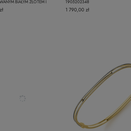
WANYM BIAŁYM ZŁOTEM I
1905202348
YMI BOKAMI 18 MM BASIC
zł
1 790,00 zł