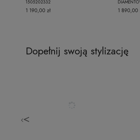
1505202332
DIAMENTO
FASETOWAN
1 190,00 zł
1 890,00 
Dopełnij swoją stylizację
<