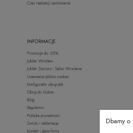
Czas realizacji zamówienia
INFORMACJE
Promocje do -30%
Jubiler Wrocław
Jubiler Zeccoro - Salon Wroclavia
Ustawienia plików cookies
Konfigurator obrączek
Obrączki ślubne
Blog
Regulamin
Polityka prywatności
Dbamy o 
Zwroty i reklamacje
Kontakt i dane firmy