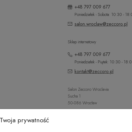
+48 797 009 677
Poniedziałek - Sobota: 10:30 - 18
salon.wroclaw@zeccoro.pl
Sklep internetowy
+48 797 009 677
Poniedziałek - Piątek: 10:30 - 18:
kontakt@zeccoro.pl
Salon Zeccoro Wroclavia
Sucha 1
50-086 Wrocław
+48 797 487 559
Twoja prywatność
Poniedziałek - Sobota: 9:00 - 21: