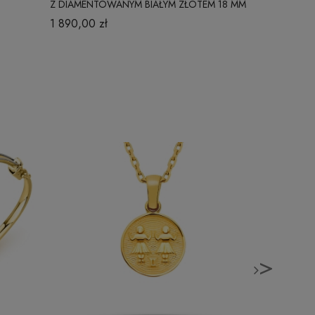
Z DIAMENTOWANYM BIAŁYM ZŁOTEM 18 MM
BASIC
1 890,00 zł
529,00 zł
>