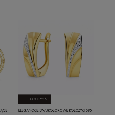
DO KOSZYKA
DO KO
ZĄCE
ELEGANCKIE DWUKOLOROWE KOLCZYKI 585
KLASYCZNY 