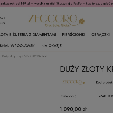
 zakupach od 149 zł – wysyłka gratis!
Skorzystaj z PayPo – kup teraz, zapłać p
677
559
ŁOTA BIŻUTERIA Z DIAMENTAMI
PIERŚCIONKI
OBRĄCZKI
SNAL WROCŁAWSKI
NA OKAZJE
Duży złoty krzyż 585 2305202366
DUŻY ZŁOTY K
Kod produkt
Dostępność:
BRAK T
1 090,00 zł