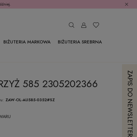
óźniej.
BIŻUTERIA MARKOWA
BIŻUTERIA SREBRNA
ZAPIS DO NEWSLETTERA
RZYŻ 585 2305202366
u:
ZAW-OL-AU585-0352#SZ
OWARU