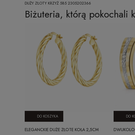
DUŻY ZŁOTY KRZYŻ 585 2305202366
Biżuteria, którą pokochali k
DO KOSZYKA
DO K
ELEGANCKIE DUŻE ZŁOTE KOŁA 2,5CM
DWUKOLOR