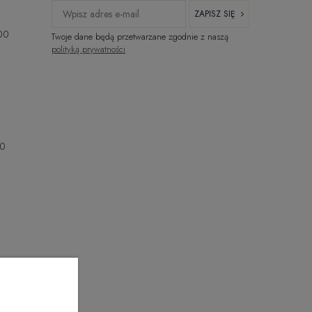
ZAPISZ SIĘ
:00
Twoje dane będą przetwarzane zgodnie z naszą
polityką prywatności
00
00