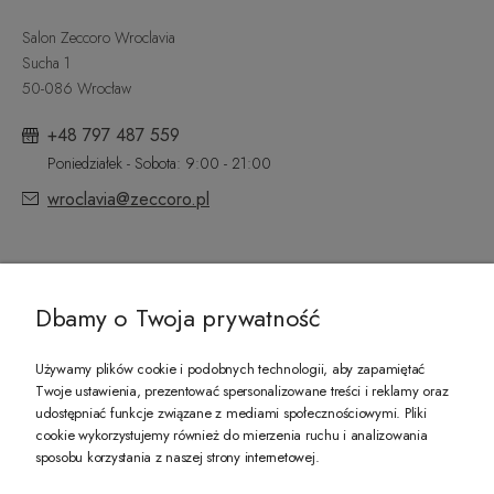
Salon Zeccoro Wroclavia
Sucha 1
50-086 Wrocław
+48 797 487 559
Poniedziałek - Sobota: 9:00 - 21:00
wroclavia@zeccoro.pl
@ZECCORO SOCIAL MEDIA
Dbamy o Twoja prywatność
Używamy plików cookie i podobnych technologii, aby zapamiętać
Twoje ustawienia, prezentować spersonalizowane treści i reklamy oraz
udostępniać funkcje związane z mediami społecznościowymi. Pliki
PREZENT DLA CIEBIE!
cookie wykorzystujemy również do mierzenia ruchu i analizowania
sposobu korzystania z naszej strony internetowej.
-10% na pierwsze zakupy na zeccoro.pl Gdy zapiszesz się do naszego newslet