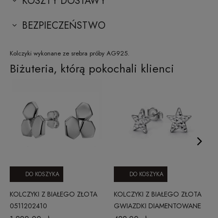
KOSZTY DOSTAWY
BEZPIECZEŃSTWO
Kolczyki wykonane ze srebra próby AG925.
Biżuteria, którą pokochali klienci
DO KOSZYKA
DO KOSZYKA
KOLCZYKI Z BIAŁEGO ZŁOTA
KOLCZYKI Z BIAŁEGO ZŁOTA
0511202410
GWIAZDKI DIAMENTOWANE
1505202344