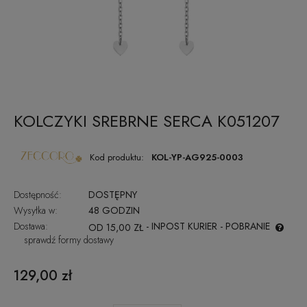
KOLCZYKI SREBRNE SERCA K051207
Kod produktu:
KOL-YP-AG925-0003
Dostępność:
DOSTĘPNY
Wysyłka w:
48 GODZIN
Dostawa:
- INPOST KURIER - POBRANIE
OD 15,00 ZŁ
sprawdź formy dostawy
CENA NIE ZAWIERA EWENTUALNYCH KOSZTÓW PŁATNOŚCI
129,00 zł