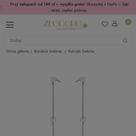
Przy zakupach od 149 zł – wysyłka gratis!
Skorzystaj z PayPo – kup
teraz, zapłać później.
Strona główna
Biżuteria Srebrna
Kolczyki Srebrne