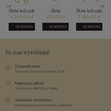
<
>
Złote kolczyki
Złota
Złote kolczyki
y
wiszące
zawieszka
łezki do dołu
4 290,00 zł
559,00 zł
3 390,00 zł
m
eleganckie
znak zodiaku
ażur tylny
Prestige K_24
Koziorożec
złoto 585 M
DO KOSZYKA
DO KOSZYKA
DO KOSZYKA
To nas wyróżnia!
Doświadczenie
Tworzymy biżuterię od ponad 25 lat
Najwyższa jakość
Wykonane z dbałością o detale
Unikatowe wzornictwo
Wykonane przez arcymistrzów jubilerstwa