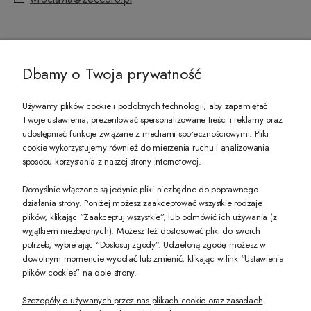
@ZECCORO SOCIAL MEDIA
Dbamy o Twoja prywatność
Używamy plików cookie i podobnych technologii, aby zapamiętać
Twoje ustawienia, prezentować spersonalizowane treści i reklamy oraz
udostępniać funkcje związane z mediami społecznościowymi. Pliki
PREZENT DLA CIEBIE!
cookie wykorzystujemy również do mierzenia ruchu i analizowania
sposobu korzystania z naszej strony internetowej.
-10% na pierwsze zakupy na zeccoro.pl Gdy zapiszesz się do naszego newslet
Domyślnie włączone są jedynie pliki niezbędne do poprawnego
działania strony. Poniżej możesz zaakceptować wszystkie rodzaje
plików, klikając “Zaakceptuj wszystkie”, lub odmówić ich używania (z
Twoje dane będą przetwarzane zgodnie z naszą
polityką prywatności
wyjątkiem niezbędnych). Możesz też dostosować pliki do swoich
potrzeb, wybierając “Dostosuj zgody”. Udzieloną zgodę możesz w
dowolnym momencie wycofać lub zmienić, klikając w link “Ustawienia
POKAŻ PEŁNĄ WERSJĘ STRONY
plików cookies” na dole strony.
Szczegóły o używanych przez nas plikach cookie oraz zasadach