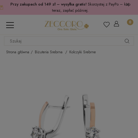
Przy zakupach od 149 zł – wysyłka gratis!
Skorzystaj z PayPo – kup
teraz, zapłać później.
Strona główna
Biżuteria Srebrna
Kolczyki Srebrne