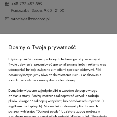
+48 797 487 559
Poniedziałek - Sobota: 9:00 - 21:00
wroclavia@zeccoro.pl
@ZECCORO SOCIAL MEDIA
Dbamy o Twoja prywatność
Używamy plików cookie i podobnych technologii, aby zapamiętać
Twoje ustawienia, prezentować spersonalizowane treści i reklamy oraz
udostępniać funkcje związane z mediami społecznościowymi. Pliki
PREZENT DLA CIEBIE!
cookie wykorzystujemy również do mierzenia ruchu i analizowania
sposobu korzystania z naszej strony internetowej.
-10% na pierwsze zakupy na zeccoro.pl Gdy zapiszesz się do naszego newslet
Domyślnie włączone są jedynie pliki niezbędne do poprawnego
działania strony. Poniżej możesz zaakceptować wszystkie rodzaje
plików, klikając “Zaakceptuj wszystkie”, lub odmówić ich używania (z
Twoje dane będą przetwarzane zgodnie z naszą
polityką prywatności
wyjątkiem niezbędnych). Możesz też dostosować pliki do swoich
potrzeb, wybierając “Dostosuj zgody”. Udzieloną zgodę możesz w
dowolnym momencie wycofać lub zmienić, klikając w link “Ustawienia