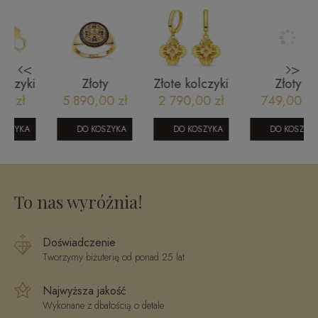
<
>
i
Złoty
Złote kolczyki
Złoty
pierścionek
585
pierścionek
5 890,00 zł
2 790,00 zł
749,00 zł
u
vintage
marokańska
klasyczny
JR13602CHY
koniczyna C
zaręczynowy
DO KOSZYKA
DO KOSZYKA
DO KOSZYKA
To nas wyróżnia!
Doświadczenie
Tworzymy biżuterię od ponad 25 lat
Najwyższa jakość
Wykonane z dbałością o detale