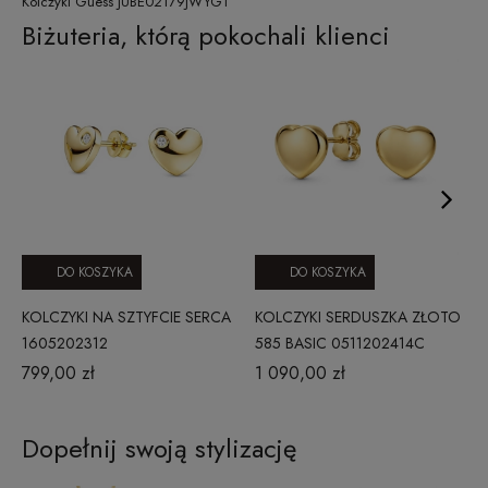
Kolczyki Guess JUBE02179JWYGT
Biżuteria, którą pokochali klienci
DO KOSZYKA
DO KOSZYKA
KOLCZYKI NA SZTYFCIE SERCA
KOLCZYKI SERDUSZKA ZŁOTO
1605202312
585 BASIC 0511202414C
799,00 zł
1 090,00 zł
Dopełnij swoją stylizację