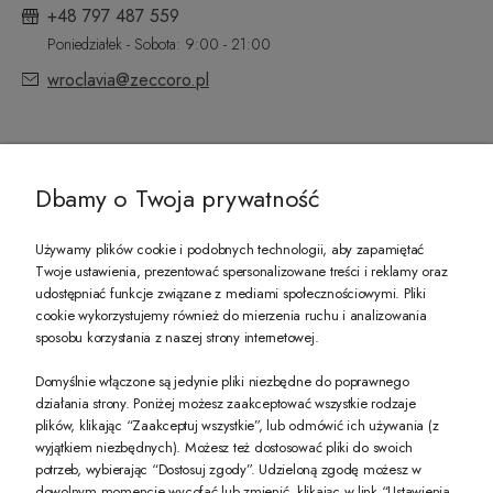
+48 797 487 559
Poniedziałek - Sobota: 9:00 - 21:00
wroclavia@zeccoro.pl
@ZECCORO SOCIAL MEDIA
Dbamy o Twoja prywatność
Używamy plików cookie i podobnych technologii, aby zapamiętać
Twoje ustawienia, prezentować spersonalizowane treści i reklamy oraz
udostępniać funkcje związane z mediami społecznościowymi. Pliki
PREZENT DLA CIEBIE!
cookie wykorzystujemy również do mierzenia ruchu i analizowania
sposobu korzystania z naszej strony internetowej.
-10% na pierwsze zakupy na zeccoro.pl Gdy zapiszesz się do naszego newslet
Domyślnie włączone są jedynie pliki niezbędne do poprawnego
działania strony. Poniżej możesz zaakceptować wszystkie rodzaje
plików, klikając “Zaakceptuj wszystkie”, lub odmówić ich używania (z
Twoje dane będą przetwarzane zgodnie z naszą
polityką prywatności
wyjątkiem niezbędnych). Możesz też dostosować pliki do swoich
potrzeb, wybierając “Dostosuj zgody”. Udzieloną zgodę możesz w
dowolnym momencie wycofać lub zmienić, klikając w link “Ustawienia