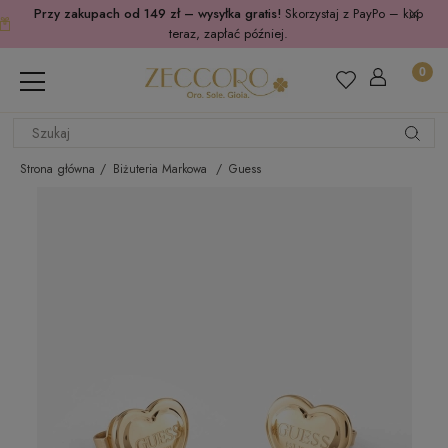
Przy zakupach od 149 zł – wysyłka gratis!
Skorzystaj z PayPo – kup
teraz, zapłać później.
Strona główna
Biżuteria Markowa
Guess