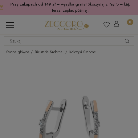
Przy zakupach od 149 zł – wysyłka gratis!
Skorzystaj z PayPo – kup
teraz, zapłać później.
Strona główna
Biżuteria Srebrna
Kolczyki Srebrne