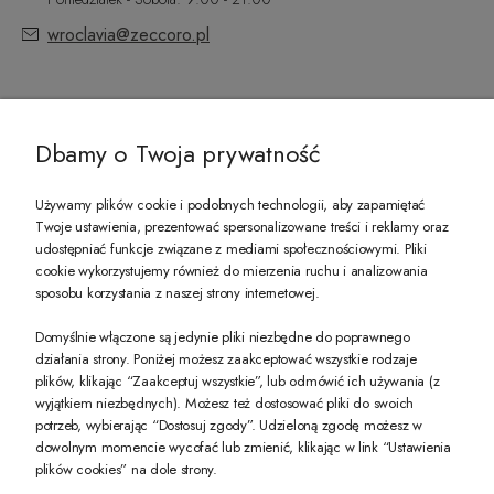
wroclavia@zeccoro.pl
@ZECCORO SOCIAL MEDIA
Dbamy o Twoja prywatność
Używamy plików cookie i podobnych technologii, aby zapamiętać
Twoje ustawienia, prezentować spersonalizowane treści i reklamy oraz
udostępniać funkcje związane z mediami społecznościowymi. Pliki
PREZENT DLA CIEBIE!
cookie wykorzystujemy również do mierzenia ruchu i analizowania
sposobu korzystania z naszej strony internetowej.
-10% na pierwsze zakupy na zeccoro.pl Gdy zapiszesz się do naszego newslet
Domyślnie włączone są jedynie pliki niezbędne do poprawnego
działania strony. Poniżej możesz zaakceptować wszystkie rodzaje
plików, klikając “Zaakceptuj wszystkie”, lub odmówić ich używania (z
Twoje dane będą przetwarzane zgodnie z naszą
polityką prywatności
wyjątkiem niezbędnych). Możesz też dostosować pliki do swoich
potrzeb, wybierając “Dostosuj zgody”. Udzieloną zgodę możesz w
dowolnym momencie wycofać lub zmienić, klikając w link “Ustawienia
POKAŻ PEŁNĄ WERSJĘ STRONY
plików cookies” na dole strony.