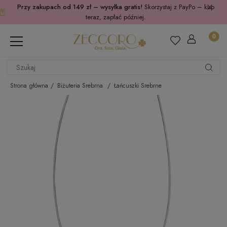
Przy zakupach od 149 zł – wysyłka gratis!
Skorzystaj z PayPo – kup
teraz, zapłać później.
Strona główna
Biżuteria Srebrna
Łańcuszki Srebrne