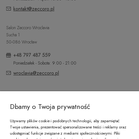
kontakt@zeccoro.pl
Salon Zeccoro Wroclavia
Sucha 1
50-086 Wrocław
+48 797 487 559
Poniedziałek - Sobota: 9:00 - 21:00
wroclavia@zeccoro.pl
@ZECCORO SOCIAL MEDIA
Dbamy o Twoja prywatność
Używamy plików cookie i podobnych technologii, aby zapamiętać
Twoje ustawienia, prezentować spersonalizowane treści i reklamy oraz
udostępniać funkcje związane z mediami społecznościowymi. Pliki
PREZENT DLA CIEBIE!