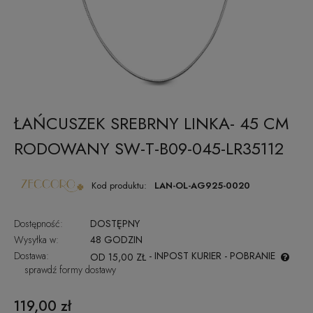
ŁAŃCUSZEK SREBRNY LINKA- 45 CM
RODOWANY SW-T-B09-045-LR35112
Kod produktu:
LAN-OL-AG925-0020
Dostępność:
DOSTĘPNY
Wysyłka w:
48 GODZIN
Dostawa:
- INPOST KURIER - POBRANIE
OD 15,00 ZŁ
sprawdź formy dostawy
CENA NIE ZAWIERA EWENTUALNYCH KOSZTÓW PŁATNOŚCI
119,00 zł