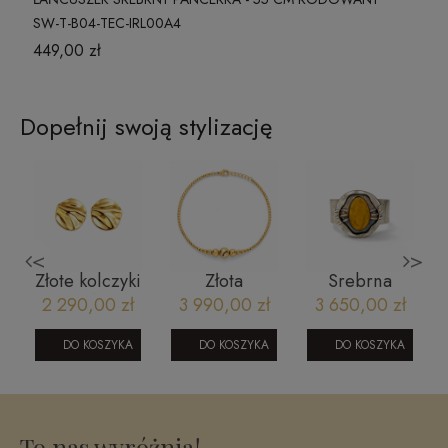
SW-T-B04-TEC-IRL00A4
449,00 zł
Dopełnij swoją stylizację
<
>
Złote kolczyki
Złota
Srebrna
elektroforma-
bransoletka
bransoletka z
2 290,00 zł
3 990,00 zł
3 650,00 zł
gniecione
większe i
bursztynem
koła
mniejsze
DO KOSZYKA
DO KOSZYKA
DO KOSZYKA
a
kulki
a
diamentowane
y
1006202331XL
To nas wyróżnia!