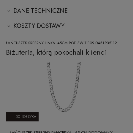
DANE TECHNICZNE
KOSZTY DOSTAWY
ŁAŃCUSZEK SREBRNY LINKA- 45CM ROD SW-T-B09-045-LR35112
Biżuteria, którą pokochali klienci
DO KOSZYKA
ŁAŃCUSZEK SREBRNY PANCERKA - 55 CM RODOWANY