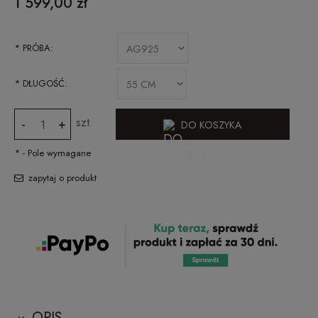
1 599,00 zł
*
PRÓBA:
*
DŁUGOŚĆ:
szt.
-
+
DO KOSZYKA
*
- Pole wymagane
zapytaj o produkt
OPIS