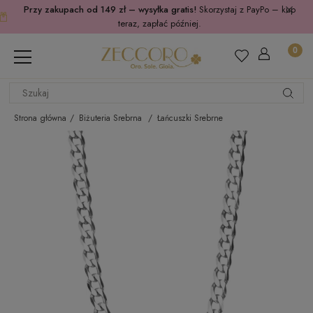
Przy zakupach od 149 zł – wysyłka gratis!
Skorzystaj z PayPo – kup
teraz, zapłać później.
Strona główna
Biżuteria Srebrna
Łańcuszki Srebrne