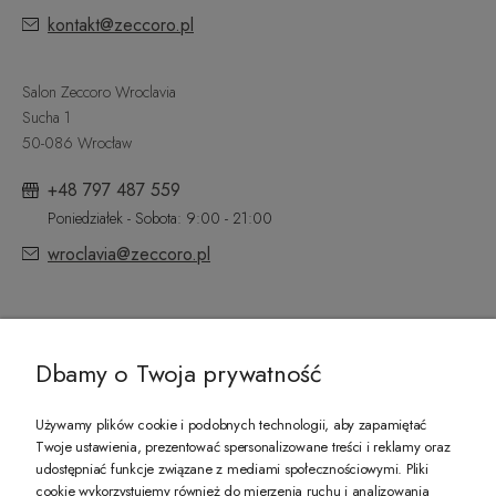
kontakt@zeccoro.pl
Salon Zeccoro Wroclavia
Sucha 1
50-086 Wrocław
+48 797 487 559
Poniedziałek - Sobota: 9:00 - 21:00
wroclavia@zeccoro.pl
@ZECCORO SOCIAL MEDIA
Dbamy o Twoja prywatność
Używamy plików cookie i podobnych technologii, aby zapamiętać
Twoje ustawienia, prezentować spersonalizowane treści i reklamy oraz
udostępniać funkcje związane z mediami społecznościowymi. Pliki
PREZENT DLA CIEBIE!
cookie wykorzystujemy również do mierzenia ruchu i analizowania