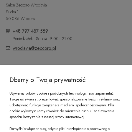
Salon Zeccoro Wroclavia
Sucha 1
50-086 Wrocław
+48 797 487 559
Poniedziałek - Sobota: 9:00 - 21:00
wroclavia@zeccoro.pl
@ZECCORO SOCIAL MEDIA
Dbamy o Twoja prywatność
Używamy plików cookie i podobnych technologii, aby zapamiętać
Twoje ustawienia, prezentować spersonalizowane treści i reklamy oraz
udostępniać funkcje związane z mediami społecznościowymi. Pliki
PREZENT DLA CIEBIE!
cookie wykorzystujemy również do mierzenia ruchu i analizowania
sposobu korzystania z naszej strony internetowej.
-10% na pierwsze zakupy na zeccoro.pl Gdy zapiszesz się do naszego newslet
Domyślnie włączone są jedynie pliki niezbędne do poprawnego