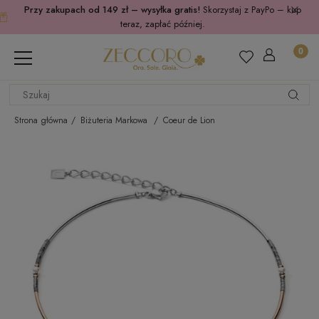
Przy zakupach od 149 zł – wysyłka gratis!
Skorzystaj z PayPo – kup
teraz, zapłać później.
Strona główna
Biżuteria Markowa
Coeur de Lion