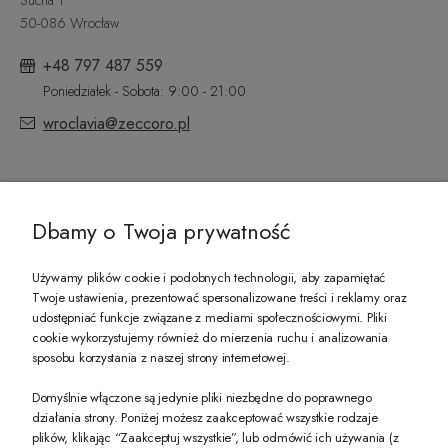
50-086 Wrocław
+48 797 487 559
Poniedziałek - Sobota: 9:00 - 21:00
wroclavia@zeccoro.pl
@ZECCORO SOCIAL MEDIA
Dbamy o Twoja prywatność
Używamy plików cookie i podobnych technologii, aby zapamiętać
Twoje ustawienia, prezentować spersonalizowane treści i reklamy oraz
udostępniać funkcje związane z mediami społecznościowymi. Pliki
PREZENT DLA CIEBIE!
cookie wykorzystujemy również do mierzenia ruchu i analizowania
sposobu korzystania z naszej strony internetowej.
-10% na pierwsze zakupy na zeccoro.pl Gdy zapiszesz się do naszego newslet
Domyślnie włączone są jedynie pliki niezbędne do poprawnego
działania strony. Poniżej możesz zaakceptować wszystkie rodzaje
plików, klikając “Zaakceptuj wszystkie”, lub odmówić ich używania (z
Twoje dane będą przetwarzane zgodnie z naszą
polityką prywatności