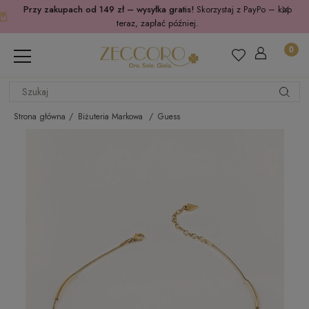
Przy zakupach od 149 zł – wysyłka gratis!
Skorzystaj z PayPo – kup
teraz, zapłać później.
Strona główna
Biżuteria Markowa
Guess