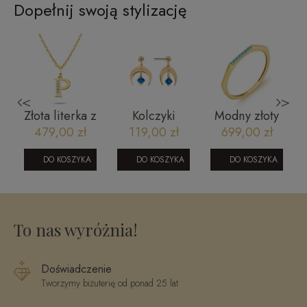
Dopełnij swoją stylizację
<
>
s
Złota literka z
Kolczyki
Modny złoty
5
cyrkoniami P
pozłacane
pierścionek
479,00 zł
119,00 zł
699,00 zł
KN51793
0604202322
wymi
DO KOSZYKA
DO KOSZYKA
DO KOSZYKA
-
To nas wyróżnia!
Doświadczenie
Tworzymy biżuterię od ponad 25 lat