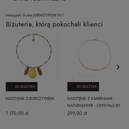
Naszyjnik Guess JUBN01399JWYGT
Biżuteria, którą pokochali klienci
DO KOSZYKA
DO KOSZYKA
NASZYJNIK Z BURSZTYNEM
NASZYJNIK Z KAMIENIAMI
NATURALNYMI - CRYSTALS BY
SWAROVSKI, GRANAT, AGAT
1 170,00 zł
299,00 zł
CZARNY SPINEL