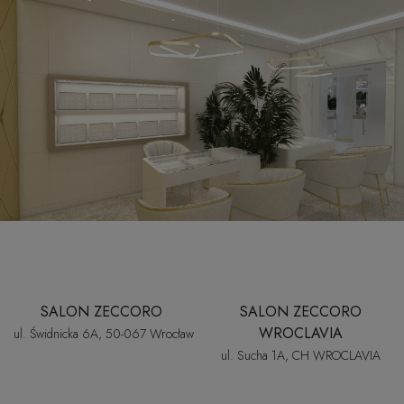
jednocześnie nic nie jest zbyt poważne. Właśnie tak chcemy tworzyć
naszą markę – jako włoskie podejście do życia, opowiedziane po polsku.
W naszym świecie biżuteria nie jest nagrodą. Nie trzeba na nią zasłużyć.
Nie trzeba czekać na wielką okazję. Wystarczy spacer po Rynku
.
Proponujemy złotą biżuterię, którą możesz nosić do jedwabnej bluzki
i... do dresu
W Zeccoro znajdziesz klasyczne i nowoczesne formy ze złota próby 585
– wykonane z największą dbałością o detale, często w tych samych
włoskich pracowniach, w których powstawały nasze pierwsze projekty.
Lubimy proste kształty i gładkie powierzchnie. Lekkie kolczyki i zawieszki,
które pasują zarówno do lnianej sukienki, jak i... bluzy z kapturem.
Lubimy ten szept zaskoczenia klientek: „Hm... nie spodziewałam się, że
będą wyglądać na mnie tak pięknie”. Lubimy ten uśmiech zadowolenia u
naszych gości w salonie, swoistego zwycięstwa nad regułami, gdy
SALON ZECCORO
SALON ZECCORO
biżuteria jest nieplanowanym zakupem.
WROCLAVIA
ul. Świdnicka 6A, 50-067 Wrocław
Znajdziesz nas w dwóch miejscach we Wrocławiu
ul. Sucha 1A, CH WROCLAVIA
Kochamy to miasto – jego gwar, wieczorne światła, zakręcone uliczki,
letni i zimowy tłum na Rynku, kawiarnie i przechodniów. To tutaj, przy ul.