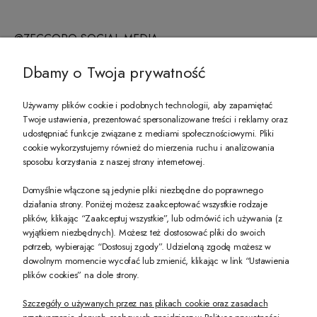
@ZECCORO SOCIAL MEDIA
Dbamy o Twoja prywatność
Używamy plików cookie i podobnych technologii, aby zapamiętać
Twoje ustawienia, prezentować spersonalizowane treści i reklamy oraz
PREZENT DLA CIEBIE!
udostępniać funkcje związane z mediami społecznościowymi. Pliki
cookie wykorzystujemy również do mierzenia ruchu i analizowania
sposobu korzystania z naszej strony internetowej.
-10% na pierwsze zakupy na zeccoro.pl Gdy zapiszesz się do naszego newslet
Domyślnie włączone są jedynie pliki niezbędne do poprawnego
działania strony. Poniżej możesz zaakceptować wszystkie rodzaje
plików, klikając “Zaakceptuj wszystkie”, lub odmówić ich używania (z
Twoje dane będą przetwarzane zgodnie z naszą
polityką prywatności
wyjątkiem niezbędnych). Możesz też dostosować pliki do swoich
potrzeb, wybierając “Dostosuj zgody”. Udzieloną zgodę możesz w
dowolnym momencie wycofać lub zmienić, klikając w link “Ustawienia
POKAŻ PEŁNĄ WERSJĘ STRONY
plików cookies” na dole strony.
Szczegóły o używanych przez nas plikach cookie oraz zasadach