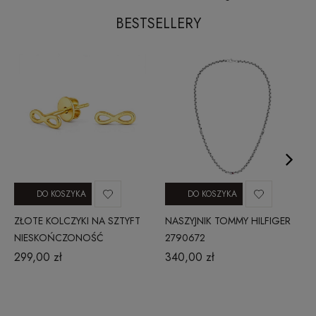
BESTSELLERY
DO KOSZYKA
DO KOSZYKA
ZŁOTE KOLCZYKI NA SZTYFT
NASZYJNIK TOMMY HILFIGER
NIESKOŃCZONOŚĆ
2790672
1605202341
299,00 zł
340,00 zł