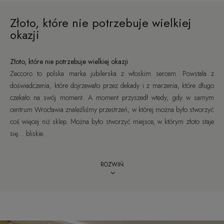
Złoto, które nie potrzebuje wielkiej
okazji
Złoto, które nie potrzebuje wielkiej okazji
Zeccoro to polska marka jubilerska z włoskim sercem. Powstała z
doświadczenia, które dojrzewało przez dekady i z marzenia, które długo
czekało na swój moment. A moment przyszedł wtedy, gdy w samym
centrum Wrocławia znaleźliśmy przestrzeń, w której można było stworzyć
coś więcej niż sklep. Można było stworzyć miejsce, w którym złoto staje
się... bliskie.
Z Włoch przywieźliśmy więcej niż technikę
Ponad 30 lat pracy w branży jubilerskiej – w tym kilka intensywnych lat
we włoskich pracowniach – nauczyły nas czegoś ważniejszego niż idealne
proporcje. Nauczyły nas tworzenia z lekkością, z radością, ze... słońcem.
We Włoszech biżuteria powstaje z pasji, z miłości do formy i światła. Z
nawiązań do natury, do sztuki, do życia. Tam nic nie jest przypadkowe i