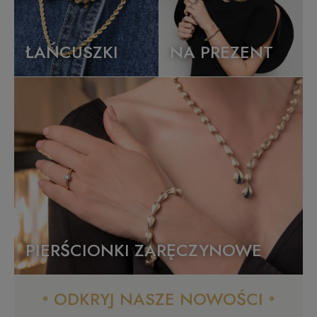
ŁAŃCUSZKI
NA PREZENT
PIERŚCIONKI ZARĘCZYNOWE
ODKRYJ NASZE NOWOŚCI