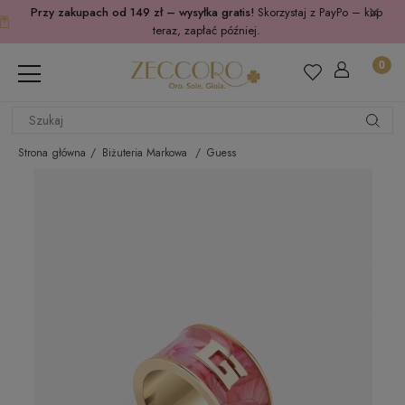
Przy zakupach od 149 zł – wysyłka gratis!
Skorzystaj z PayPo – kup
teraz, zapłać później.
Strona główna
Biżuteria Markowa
Guess