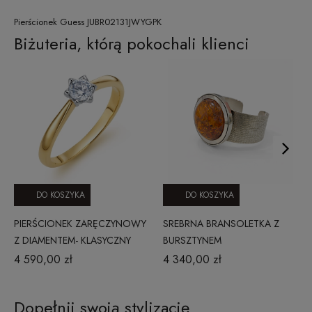
Pierścionek Guess JUBR02131JWYGPK
Biżuteria, którą pokochali klienci
DO KOSZYKA
DO KOSZYKA
PIERŚCIONEK ZARĘCZYNOWY
SREBRNA BRANSOLETKA Z
Z DIAMENTEM- KLASYCZNY
BURSZTYNEM
0,25 CT
4 590,00 zł
4 340,00 zł
Dopełnij swoją stylizację