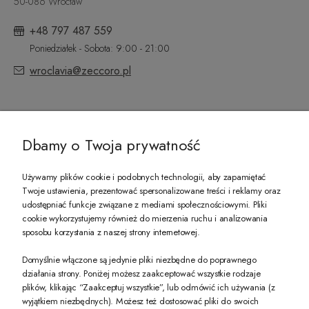
50-086 Wrocław
+48 797 487 559
Poniedziałek - Sobota: 9:00 - 21:00
wroclavia@zeccoro.pl
@ZECCORO SOCIAL MEDIA
Dbamy o Twoja prywatność
Używamy plików cookie i podobnych technologii, aby zapamiętać
Twoje ustawienia, prezentować spersonalizowane treści i reklamy oraz
udostępniać funkcje związane z mediami społecznościowymi. Pliki
PREZENT DLA CIEBIE!
cookie wykorzystujemy również do mierzenia ruchu i analizowania
sposobu korzystania z naszej strony internetowej.
-10% na pierwsze zakupy na zeccoro.pl Gdy zapiszesz się do naszego newslet
Domyślnie włączone są jedynie pliki niezbędne do poprawnego
działania strony. Poniżej możesz zaakceptować wszystkie rodzaje
plików, klikając “Zaakceptuj wszystkie”, lub odmówić ich używania (z
Twoje dane będą przetwarzane zgodnie z naszą
polityką prywatności
wyjątkiem niezbędnych). Możesz też dostosować pliki do swoich