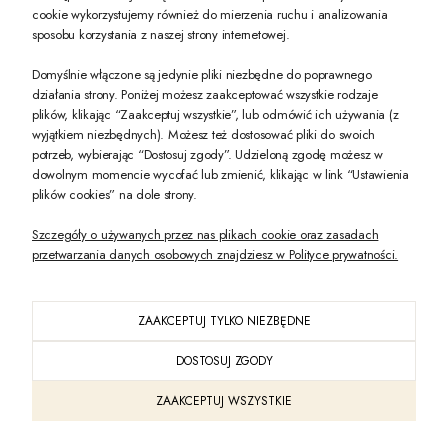
PREZENT DLA CIEBIE!
cookie wykorzystujemy również do mierzenia ruchu i analizowania
sposobu korzystania z naszej strony internetowej.
-10% na pierwsze zakupy na zeccoro.pl Gdy zapiszesz się do naszego newslet
Domyślnie włączone są jedynie pliki niezbędne do poprawnego
działania strony. Poniżej możesz zaakceptować wszystkie rodzaje
plików, klikając “Zaakceptuj wszystkie”, lub odmówić ich używania (z
Twoje dane będą przetwarzane zgodnie z naszą
polityką prywatności
wyjątkiem niezbędnych). Możesz też dostosować pliki do swoich
potrzeb, wybierając “Dostosuj zgody”. Udzieloną zgodę możesz w
dowolnym momencie wycofać lub zmienić, klikając w link “Ustawienia
POKAŻ PEŁNĄ WERSJĘ STRONY
plików cookies” na dole strony.
Szczegóły o używanych przez nas plikach cookie oraz zasadach
przetwarzania danych osobowych znajdziesz w Polityce prywatności.
ZAAKCEPTUJ TYLKO NIEZBĘDNE
PL
DOSTOSUJ ZGODY
Sklep internetowy Shoper Premium
ZAAKCEPTUJ WSZYSTKIE