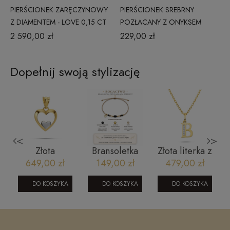
PIERŚCIONEK ZARĘCZYNOWY
PIERŚCIONEK SREBRNY
Z DIAMENTEM - LOVE 0,15 CT
POZŁACANY Z ONYKSEM
BIAŁE ZŁOTO
DZP420/ONX/Z
2 590,00 zł
229,00 zł
Dopełnij swoją stylizację
<
>
Złota
Bransoletka
Złota literka z
zawieszka
na szczęście:
cyrkoniami B
649,00 zł
149,00 zł
479,00 zł
serce Young
Bogactwo
060220247
czarny
DO KOSZYKA
DO KOSZYKA
DO KOSZYKA
turmalin,
cyrtyn, piryt
B