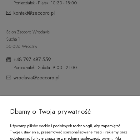
Poniedziałek - Piątek: 10:30 - 18:00
kontakt@zeccoro.pl
Salon Zeccoro Wroclavia
Sucha 1
50-086 Wrocław
+48 797 487 559
Poniedziałek - Sobota: 9:00 - 21:00
wroclavia@zeccoro.pl
@ZECCORO SOCIAL MEDIA
Dbamy o Twoja prywatność
Używamy plików cookie i podobnych technologii, aby zapamiętać
Twoje ustawienia, prezentować spersonalizowane treści i reklamy oraz
udostępniać funkcje związane z mediami społecznościowymi. Pliki