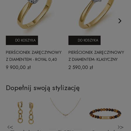
DO KOSZYKA
DO KOSZYKA
PIERŚCIONEK ZARĘCZYNOWY
PIERŚCIONEK ZARĘCZYNOWY
Z DIAMENTEM - ROYAL 0,40
Z DIAMENTEM- KLASYCZNY
CT G/SI1
0,15 CT
9 900,00 zł
2 590,00 zł
Dopełnij swoją stylizację
<
>