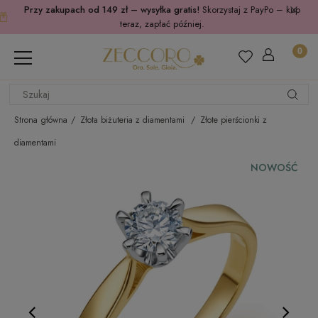
Przy zakupach od 149 zł – wysyłka gratis!
Skorzystaj z PayPo – kup
teraz, zapłać później.
Strona główna
Złota biżuteria z diamentami
Złote pierścionki z
diamentami
NOWOŚĆ