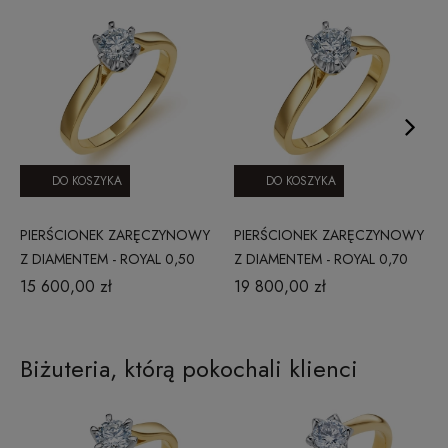
DO KOSZYKA
DO KOSZYKA
PIERŚCIONEK ZARĘCZYNOWY
PIERŚCIONEK ZARĘCZYNOWY
Z DIAMENTEM - ROYAL 0,50
Z DIAMENTEM - ROYAL 0,70
CT G/SI1
CT G/SI1
15 600,00 zł
19 800,00 zł
Biżuteria, którą pokochali klienci