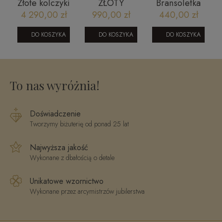
Złote kolczyki
ZŁOTY
Bransoletka
wiszące
NASZYJNIK Z
BOSS
4 290,00 zł
990,00 zł
440,00 zł
i
eleganckie
4 KULKAMI
1580661M
ne
Prestige K_24
GŁADKIMI I
DO KOSZYKA
DO KOSZYKA
DO KOSZYKA
PEREŁKĄ M
0
To nas wyróżnia!
Doświadczenie
Tworzymy biżuterię od ponad 25 lat
Najwyższa jakość
Wykonane z dbałością o detale
Unikatowe wzornictwo
Wykonane przez arcymistrzów jubilerstwa