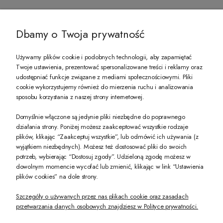
@ZECCORO SOCIAL MEDIA
Dbamy o Twoja prywatność
Używamy plików cookie i podobnych technologii, aby zapamiętać
Twoje ustawienia, prezentować spersonalizowane treści i reklamy oraz
udostępniać funkcje związane z mediami społecznościowymi. Pliki
PREZENT DLA CIEBIE!
cookie wykorzystujemy również do mierzenia ruchu i analizowania
sposobu korzystania z naszej strony internetowej.
-10% na pierwsze zakupy na zeccoro.pl Gdy zapiszesz się do naszego newslet
Domyślnie włączone są jedynie pliki niezbędne do poprawnego
działania strony. Poniżej możesz zaakceptować wszystkie rodzaje
plików, klikając “Zaakceptuj wszystkie”, lub odmówić ich używania (z
Twoje dane będą przetwarzane zgodnie z naszą
polityką prywatności
wyjątkiem niezbędnych). Możesz też dostosować pliki do swoich
potrzeb, wybierając “Dostosuj zgody”. Udzieloną zgodę możesz w
dowolnym momencie wycofać lub zmienić, klikając w link “Ustawienia
POKAŻ PEŁNĄ WERSJĘ STRONY
plików cookies” na dole strony.
Szczegóły o używanych przez nas plikach cookie oraz zasadach
przetwarzania danych osobowych znajdziesz w Polityce prywatności.