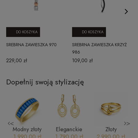
DO KOSZYKA
DO KOSZYKA
SREBRNA ZAWIESZKA 970
SREBRNA ZAWIESZKA KRZYŻ
986
229,00 zł
109,00 zł
Dopełnij swoją stylizację
<
>
Modny złoty
Eleganckie
Złoty
pierścionek
złote kolczyki
pierścionek
1 990,00 zł
1 790,00 zł
2 990,00 zł