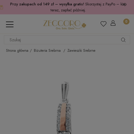
Przy zakupach od 149 zł – wysyłka gratis!
Skorzystaj z PayPo – kup
teraz, zapłać później.
Strona główna
Biżuteria Srebrna
Zawieszki Srebrne