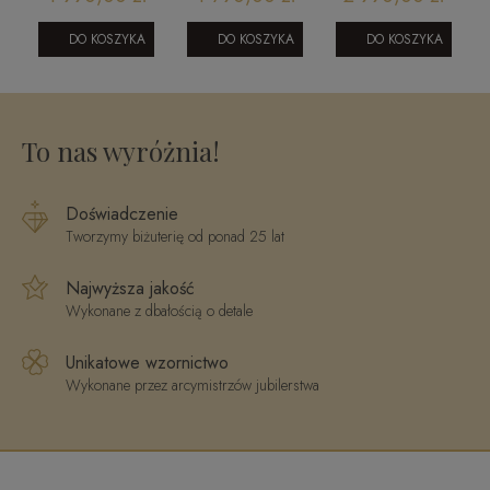
0604202315
wiszące
geometryczny
1905202348
z ciętym
DO KOSZYKA
DO KOSZYKA
DO KOSZYKA
zakonczeniem
To nas wyróżnia!
Doświadczenie
Tworzymy biżuterię od ponad 25 lat
Najwyższa jakość
Wykonane z dbałością o detale
Unikatowe wzornictwo
Wykonane przez arcymistrzów jubilerstwa