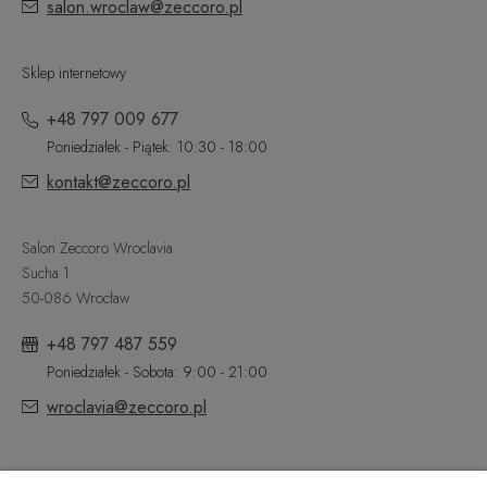
salon.wroclaw@zeccoro.pl
Sklep internetowy
+48 797 009 677
Poniedziałek - Piątek: 10:30 - 18:00
kontakt@zeccoro.pl
Salon Zeccoro Wroclavia
Sucha 1
50-086 Wrocław
+48 797 487 559
Poniedziałek - Sobota: 9:00 - 21:00
wroclavia@zeccoro.pl
@ZECCORO SOCIAL MEDIA