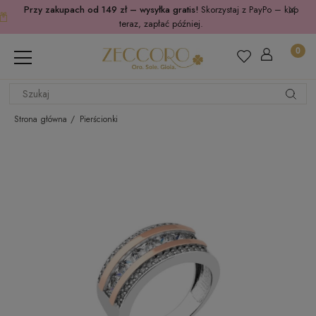
Przy zakupach od 149 zł – wysyłka gratis!
Skorzystaj z PayPo – kup
teraz, zapłać później.
Strona główna
Pierścionki