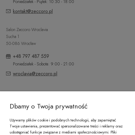
Poniedziałek - Piątek: 10:30 - 18:00
kontakt@zeccoro.pl
Salon Zeccoro Wroclavia
Sucha 1
50-086 Wrocław
+48 797 487 559
Poniedziałek - Sobota: 9:00 - 21:00
wroclavia@zeccoro.pl
@ZECCORO SOCIAL MEDIA
Dbamy o Twoja prywatność
Używamy plików cookie i podobnych technologii, aby zapamiętać
Twoje ustawienia, prezentować spersonalizowane treści i reklamy oraz
udostępniać funkcje związane z mediami społecznościowymi. Pliki
PREZENT DLA CIEBIE!