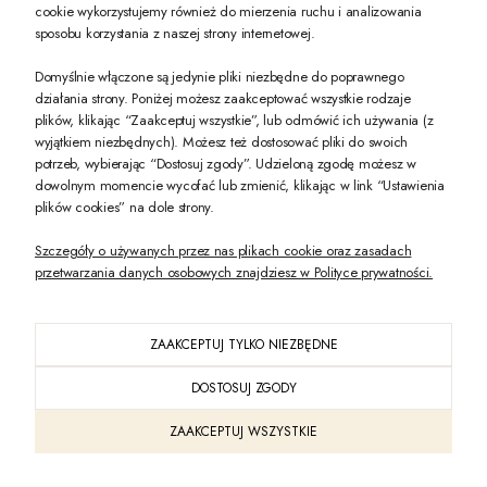
cookie wykorzystujemy również do mierzenia ruchu i analizowania
sposobu korzystania z naszej strony internetowej.
-10% na pierwsze zakupy na zeccoro.pl Gdy zapiszesz się do naszego newslet
Domyślnie włączone są jedynie pliki niezbędne do poprawnego
działania strony. Poniżej możesz zaakceptować wszystkie rodzaje
plików, klikając “Zaakceptuj wszystkie”, lub odmówić ich używania (z
Twoje dane będą przetwarzane zgodnie z naszą
polityką prywatności
wyjątkiem niezbędnych). Możesz też dostosować pliki do swoich
potrzeb, wybierając “Dostosuj zgody”. Udzieloną zgodę możesz w
dowolnym momencie wycofać lub zmienić, klikając w link “Ustawienia
POKAŻ PEŁNĄ WERSJĘ STRONY
plików cookies” na dole strony.
Szczegóły o używanych przez nas plikach cookie oraz zasadach
przetwarzania danych osobowych znajdziesz w Polityce prywatności.
ZAAKCEPTUJ TYLKO NIEZBĘDNE
PL
DOSTOSUJ ZGODY
Sklep internetowy Shoper Premium
ZAAKCEPTUJ WSZYSTKIE