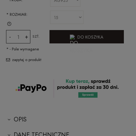
*
ROZMIAR:
SPRAWDŹ JAK ZMIERZYĆ ROZMIAR PIERŚCIONKA
szt.
-
+
DO KOSZYKA
*
- Pole wymagane
zapytaj o produkt
OPIS
DANE TECHNICZNE