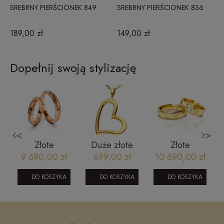
SREBRNY PIERŚCIONEK 849
SREBRNY PIERŚCIONEK 836
189,00 zł
149,00 zł
Dopełnij swoją stylizację
<
>
Złote
Duże złote
Złote
obrączki
serce
obrączki
9 690,00 zł
699,00 zł
10 690,00 zł
-
ślubne model
zawieszka -
ślubne z
323 różowe
ramka
brylantami
DO KOSZYKA
DO KOSZYKA
DO KOSZYKA
złoto
model 331