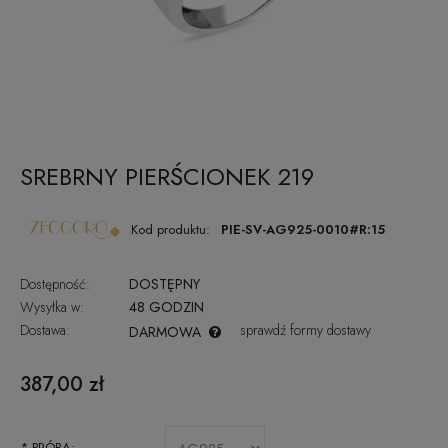
SREBRNY PIERŚCIONEK 219
Kod produktu:
PIE-SV-AG925-0010#R:15
Dostępność:
DOSTĘPNY
Wysyłka w:
48 GODZIN
Dostawa:
sprawdź formy dostawy
DARMOWA
CENA NIE ZAWIERA EWENTUALNYCH KOSZTÓW PŁATNOŚCI
387,00 zł
*
PRÓBA: