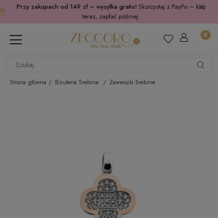
Przy zakupach od 149 zł – wysyłka gratis!
Skorzystaj z PayPo – kup
teraz, zapłać później.
Strona główna
Biżuteria Srebrna
Zawieszki Srebrne