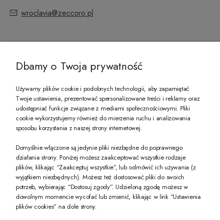
wroclavia@zeccoro.pl
@ZECCORO SOCIAL MEDIA
Dbamy o Twoja prywatność
Używamy plików cookie i podobnych technologii, aby zapamiętać
Twoje ustawienia, prezentować spersonalizowane treści i reklamy oraz
udostępniać funkcje związane z mediami społecznościowymi. Pliki
PREZENT DLA CIEBIE!
cookie wykorzystujemy również do mierzenia ruchu i analizowania
sposobu korzystania z naszej strony internetowej.
-10% na pierwsze zakupy na zeccoro.pl Gdy zapiszesz się do naszego newslet
Domyślnie włączone są jedynie pliki niezbędne do poprawnego
działania strony. Poniżej możesz zaakceptować wszystkie rodzaje
plików, klikając “Zaakceptuj wszystkie”, lub odmówić ich używania (z
Twoje dane będą przetwarzane zgodnie z naszą
polityką prywatności
wyjątkiem niezbędnych). Możesz też dostosować pliki do swoich
potrzeb, wybierając “Dostosuj zgody”. Udzieloną zgodę możesz w
dowolnym momencie wycofać lub zmienić, klikając w link “Ustawienia
POKAŻ PEŁNĄ WERSJĘ STRONY
plików cookies” na dole strony.