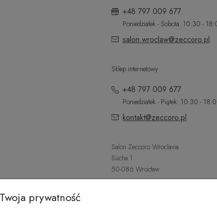
+48 797 009 677
Poniedziałek - Sobota: 10:30 - 18
salon.wroclaw@zeccoro.pl
Sklep internetowy
+48 797 009 677
Poniedziałek - Piątek: 10:30 - 18:
kontakt@zeccoro.pl
Salon Zeccoro Wroclavia
Sucha 1
50-086 Wrocław
+48 797 487 559
Twoja prywatność
Poniedziałek - Sobota: 9:00 - 21: