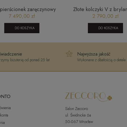
 pierścionek zaręczynowy
Złote kolczyki V z bryla
etka z brylantami 0,28 ct
JE01128 Y Classic diam
7 490,00 zł
2 790,00 zł
Glamour R93397YW
DO KOSZYKA
DO KOSZYKA
wiadczenie
Najwyższa jakość
zymy biżuterię od ponad 25 lat
Wykonane z dbałością o detale
ONTO
ówienia
Salon Zeccoro
 konta
ul. Świdnicka 6a
50-067 Wrocław
nia