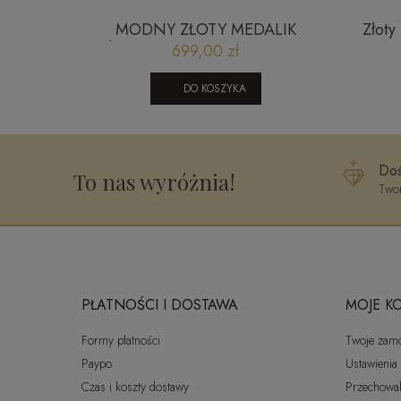
20235A
MODNY ZŁOTY MEDALIK
Złoty
AŻUROWE SERCE 2305202322
bagi
699,00 zł
DO KOSZYKA
Doś
To nas wyróżnia!
Twor
PŁATNOŚCI I DOSTAWA
MOJE K
Formy płatności
Twoje zam
Paypo
Ustawienia
Czas i koszty dostawy
Przechowal