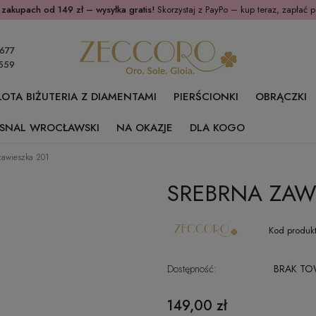
 zakupach od 149 zł – wysyłka gratis!
Skorzystaj z PayPo – kup teraz, zapłać p
677
559
ŁOTA BIŻUTERIA Z DIAMENTAMI
PIERŚCIONKI
OBRĄCZKI
SNAL WROCŁAWSKI
NA OKAZJE
DLA KOGO
zawieszka 201
SREBRNA ZAW
Kod produkt
Dostępność:
BRAK T
149,00 zł