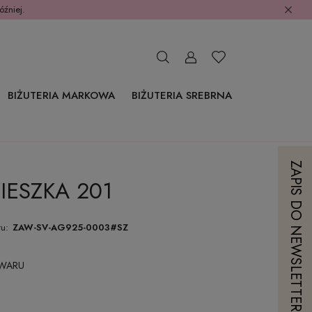
óźniej.
BIŻUTERIA MARKOWA
BIŻUTERIA SREBRNA
ZAPIS DO NEWSLETTERA
IESZKA 201
u:
ZAW-SV-AG925-0003#SZ
OWARU