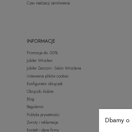
Czas realizacji zamówienia
INFORMACJE
Promocje do -30%
Jubiler Wrocław
Jubiler Zeccoro - Salon Wroclavia
Ustawienia plików cookies
Konfigurator obrączek
Obrączki ślubne
Blog
Regulamin
Polityka prywatności
Dbamy o 
Zwroty i reklamacje
Kontakt i dane firmy