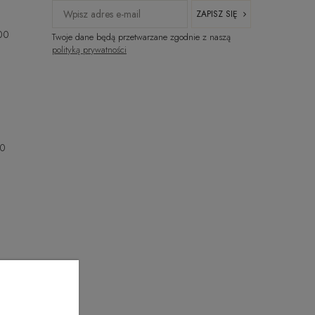
ZAPISZ SIĘ
:00
Twoje dane będą przetwarzane zgodnie z naszą
polityką prywatności
00
00