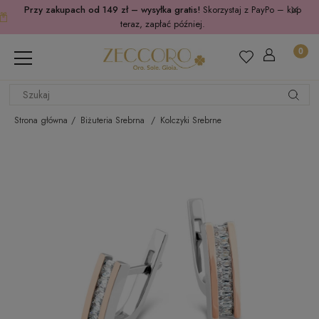
Przy zakupach od 149 zł – wysyłka gratis!
Skorzystaj z PayPo – kup
teraz, zapłać później.
Strona główna
Biżuteria Srebrna
Kolczyki Srebrne