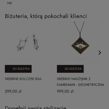
NIE
Biżuteria, którą pokochali klienci
DO KOSZYKA
DO KOSZYKA
SREBRNE KOLCZYKI 836
SREBRNY NASZYJNIK Z
KAMIENIAMI - GEOMETRYCZNA
FORMA
299,00 zł
999,00 zł
Dopełnij swoją stylizację