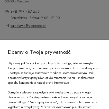
50-086 Wrocław
+48 797 487 559
Poniedziałek - Sobota: 9:00 - 21:00
wroclavia@zeccoro.pl
@ZECCORO SOCIAL MEDIA
Dbamy o Twoja prywatność
Używamy plików cookie i podobnych technologii, aby zapamiętać
Twoje ustawienia, prezentować spersonalizowane treści i reklamy oraz
udostępniać funkcje związane z mediami społecznościowymi. Pliki
PREZENT DLA CIEBIE!
cookie wykorzystujemy również do mierzenia ruchu i analizowania
sposobu korzystania z naszej strony internetowej.
-10% na pierwsze zakupy na zeccoro.pl Gdy zapiszesz się do naszego newslet
Domyślnie włączone są jedynie pliki niezbędne do poprawnego
działania strony. Poniżej możesz zaakceptować wszystkie rodzaje
plików, klikając “Zaakceptuj wszystkie”, lub odmówić ich używania (z
Twoje dane będą przetwarzane zgodnie z naszą
polityką prywatności
wyjątkiem niezbędnych). Możesz też dostosować pliki do swoich