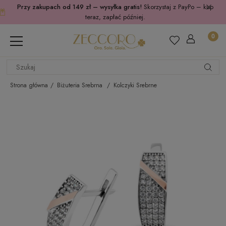
Przy zakupach od 149 zł – wysyłka gratis!
Skorzystaj z PayPo – kup
teraz, zapłać później.
Strona główna
Biżuteria Srebrna
Kolczyki Srebrne