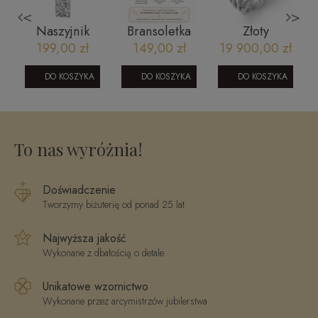
<
>
Naszyjnik
Bransoletka
Złoty
ślubny -
na szczęście:
pierścionek z
199,00 zł
149,00 zł
19 900,00 zł
NW46546
Bogactwo
brylantami
y
czarny
0,89 ct z
DO KOSZYKA
DO KOSZYKA
DO KOSZYKA
turmalin,
białego złota
cyrtyn, piryt
KR161908Y
To nas wyróżnia!
Doświadczenie
Tworzymy biżuterię od ponad 25 lat
Najwyższa jakość
Wykonane z dbałością o detale
Unikatowe wzornictwo
Wykonane przez arcymistrzów jubilerstwa