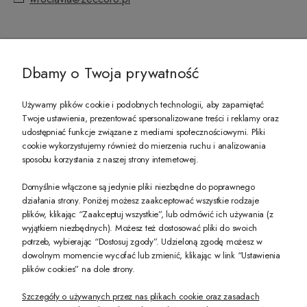
@ZECCORO SOCIAL MEDIA
Dbamy o Twoja prywatność
Używamy plików cookie i podobnych technologii, aby zapamiętać
Twoje ustawienia, prezentować spersonalizowane treści i reklamy oraz
udostępniać funkcje związane z mediami społecznościowymi. Pliki
PREZENT DLA CIEBIE!
cookie wykorzystujemy również do mierzenia ruchu i analizowania
sposobu korzystania z naszej strony internetowej.
-10% na pierwsze zakupy na zeccoro.pl Gdy zapiszesz się do naszego newslet
Domyślnie włączone są jedynie pliki niezbędne do poprawnego
działania strony. Poniżej możesz zaakceptować wszystkie rodzaje
plików, klikając “Zaakceptuj wszystkie”, lub odmówić ich używania (z
Twoje dane będą przetwarzane zgodnie z naszą
polityką prywatności
wyjątkiem niezbędnych). Możesz też dostosować pliki do swoich
potrzeb, wybierając “Dostosuj zgody”. Udzieloną zgodę możesz w
dowolnym momencie wycofać lub zmienić, klikając w link “Ustawienia
POKAŻ PEŁNĄ WERSJĘ STRONY
plików cookies” na dole strony.
Szczegóły o używanych przez nas plikach cookie oraz zasadach