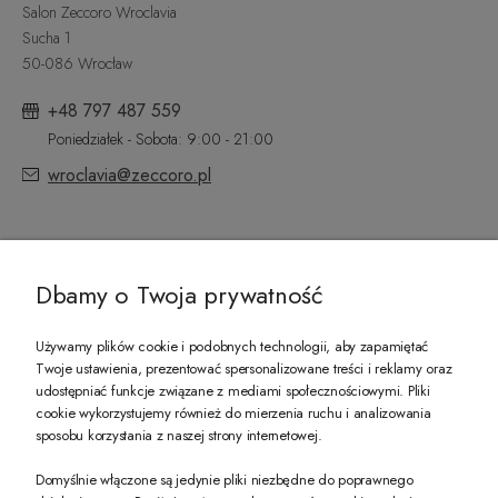
Salon Zeccoro Wroclavia
Sucha 1
50-086 Wrocław
+48 797 487 559
Poniedziałek - Sobota: 9:00 - 21:00
wroclavia@zeccoro.pl
@ZECCORO SOCIAL MEDIA
Dbamy o Twoja prywatność
Używamy plików cookie i podobnych technologii, aby zapamiętać
Twoje ustawienia, prezentować spersonalizowane treści i reklamy oraz
udostępniać funkcje związane z mediami społecznościowymi. Pliki
PREZENT DLA CIEBIE!
cookie wykorzystujemy również do mierzenia ruchu i analizowania
sposobu korzystania z naszej strony internetowej.
-10% na pierwsze zakupy na zeccoro.pl Gdy zapiszesz się do naszego newslet
Domyślnie włączone są jedynie pliki niezbędne do poprawnego