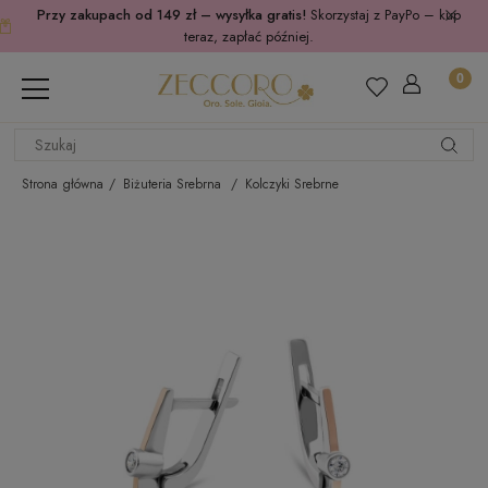
Przy zakupach od 149 zł – wysyłka gratis!
Skorzystaj z PayPo – kup
teraz, zapłać później.
Strona główna
Biżuteria Srebrna
Kolczyki Srebrne