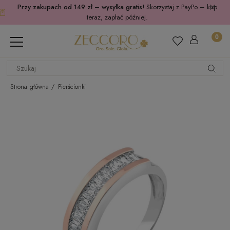
Przy zakupach od 149 zł – wysyłka gratis!
Skorzystaj z PayPo – kup
teraz, zapłać później.
Strona główna
Pierścionki