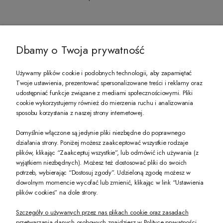
@ZECCORO SOCIAL MEDIA
Dbamy o Twoja prywatność
Używamy plików cookie i podobnych technologii, aby zapamiętać
Twoje ustawienia, prezentować spersonalizowane treści i reklamy oraz
udostępniać funkcje związane z mediami społecznościowymi. Pliki
PREZENT DLA CIEBIE!
cookie wykorzystujemy również do mierzenia ruchu i analizowania
sposobu korzystania z naszej strony internetowej.
-10% na pierwsze zakupy na zeccoro.pl Gdy zapiszesz się do naszego newslet
Domyślnie włączone są jedynie pliki niezbędne do poprawnego
działania strony. Poniżej możesz zaakceptować wszystkie rodzaje
plików, klikając “Zaakceptuj wszystkie”, lub odmówić ich używania (z
Twoje dane będą przetwarzane zgodnie z naszą
polityką prywatności
wyjątkiem niezbędnych). Możesz też dostosować pliki do swoich
potrzeb, wybierając “Dostosuj zgody”. Udzieloną zgodę możesz w
dowolnym momencie wycofać lub zmienić, klikając w link “Ustawienia
POKAŻ PEŁNĄ WERSJĘ STRONY
plików cookies” na dole strony.
Szczegóły o używanych przez nas plikach cookie oraz zasadach
przetwarzania danych osobowych znajdziesz w Polityce prywatności.