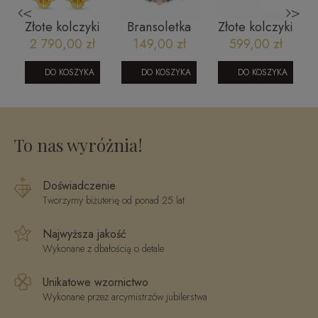
<
>
Złote kolczyki
Bransoletka
Złote kolczyki
i
585
na sznurku-
sztyfty -
2 790,00 zł
149,00 zł
599,00 zł
marokańska
różowy
plastry miodu
koniczyna C
kwarc,
DO KOSZYKA
DO KOSZYKA
DO KOSZYKA
szmaragd,
5
turmalin,
pink opal
To nas wyróżnia!
Doświadczenie
Tworzymy biżuterię od ponad 25 lat
Najwyższa jakość
Wykonane z dbałością o detale
Unikatowe wzornictwo
Wykonane przez arcymistrzów jubilerstwa