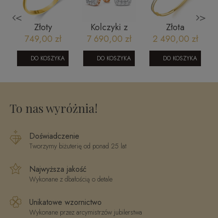
<
>
Złoty
Kolczyki z
Złota
pierścionek
brylantami z
bransoletka
749,00 zł
7 690,00 zł
2 490,00 zł
5
klasyczny
różowego
bangle
y
zaręczynowy
złota
dwukolorowa
DO KOSZYKA
DO KOSZYKA
DO KOSZYKA
CE1721P
260920236
4
To nas wyróżnia!
Doświadczenie
Tworzymy biżuterię od ponad 25 lat
Najwyższa jakość
Wykonane z dbałością o detale
Unikatowe wzornictwo
Wykonane przez arcymistrzów jubilerstwa