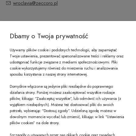
wroclavia@zeccoro.pl
@ZECCORO SOCIAL MEDIA
Dbamy o Twoja prywatność
Używamy plików cookie i podobnych technologii, aby zapamiętać
Twoje ustawienia, prezentować spersonalizowane treści i reklamy oraz
udostępniać funkcje związane z mediami społecznościowymi. Pliki
PREZENT DLA CIEBIE!
cookie wykorzystujemy również do mierzenia ruchu i analizowania
sposobu korzystania z naszej strony internetowej.
-10% na pierwsze zakupy na zeccoro.pl Gdy zapiszesz się do naszego newslet
Domyślnie włączone są jedynie pliki niezbędne do poprawnego
działania strony. Poniżej możesz zaakceptować wszystkie rodzaje
plików, klikając “Zaakceptuj wszystkie”, lub odmówić ich używania (z
Twoje dane będą przetwarzane zgodnie z naszą
polityką prywatności
wyjątkiem niezbędnych). Możesz też dostosować pliki do swoich
potrzeb, wybierając “Dostosuj zgody”. Udzieloną zgodę możesz w
dowolnym momencie wycofać lub zmienić, klikając w link “Ustawienia
POKAŻ PEŁNĄ WERSJĘ STRONY
plików cookies” na dole strony.
Szczegóły o używanych przez nas plikach cookie oraz zasadach