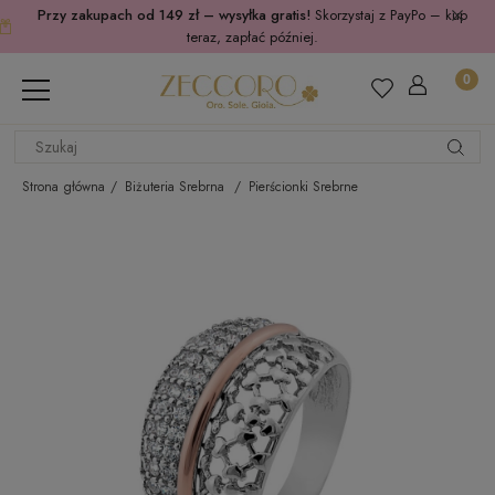
Przy zakupach od 149 zł – wysyłka gratis!
Skorzystaj z PayPo – kup
teraz, zapłać później.
Strona główna
Biżuteria Srebrna
Pierścionki Srebrne