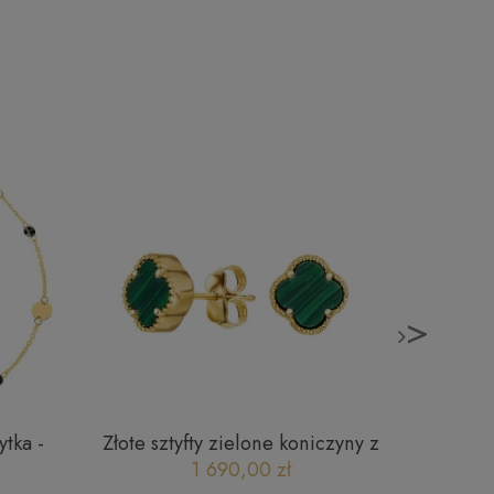
>
ytka -
Złote sztyfty zielone koniczyny z
Złote 
anymi
malachitem 221220231C2
faseto
1 690,00 zł
5