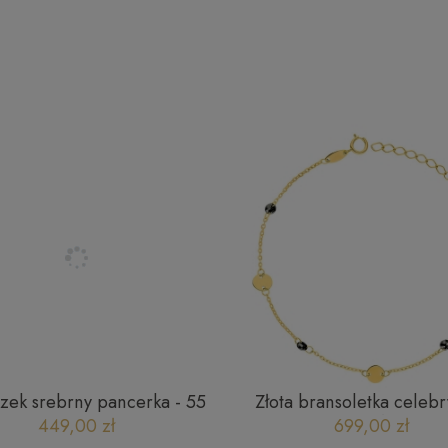
zek srebrny pancerka - 55
Złota bransoletka celebr
odowany SW-T-B04-TEC-
gładkie kółko z fasetow
449,00 zł
699,00 zł
IRL00A4
cyrkoniami złoto 58