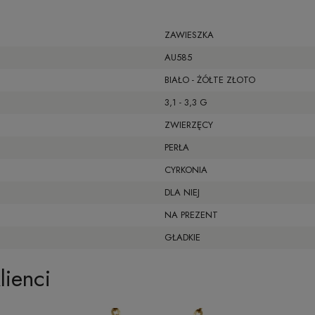
ZAWIESZKA
AU585
BIAŁO - ŻÓŁTE ZŁOTO
3,1 - 3,3 G
ZWIERZĘCY
PERŁA
CYRKONIA
DLA NIEJ
NA PREZENT
GŁADKIE
lienci