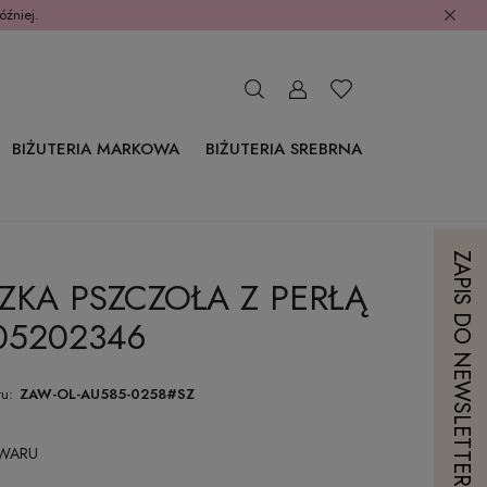
óźniej.
BIŻUTERIA MARKOWA
BIŻUTERIA SREBRNA
ZAPIS DO NEWSLETTERA
ZKA PSZCZOŁA Z PERŁĄ
05202346
u:
ZAW-OL-AU585-0258#SZ
OWARU