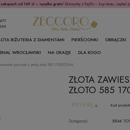
 zakupach od 149 zł – wysyłka gratis!
Skorzystaj z PayPo – kup teraz, zapłać p
677
559
ŁOTA BIŻUTERIA Z DIAMENTAMI
PIERŚCIONKI
OBRĄCZKI
SNAL WROCŁAWSKI
NA OKAZJE
DLA KOGO
zawieszka pszczoła z perłą złoto 585 1705202346
ZŁOTA ZAWIES
ZŁOTO 585 17
Kod produkt
Dostępność:
BRAK T