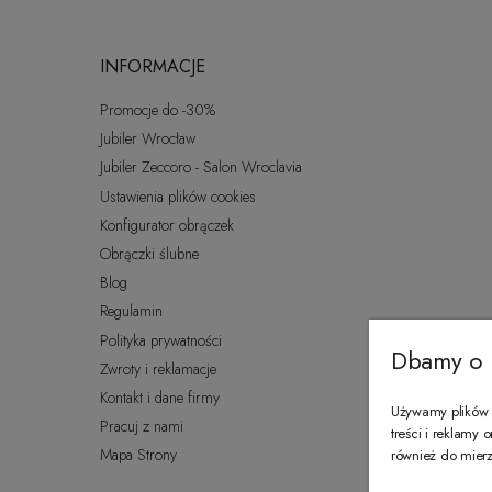
INFORMACJE
Promocje do -30%
Jubiler Wrocław
Jubiler Zeccoro - Salon Wroclavia
Ustawienia plików cookies
Konfigurator obrączek
Obrączki ślubne
Blog
Regulamin
Polityka prywatności
Dbamy o 
Zwroty i reklamacje
Kontakt i dane firmy
Używamy plików c
Pracuj z nami
treści i reklamy
Mapa Strony
również do mierze