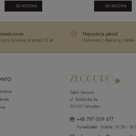
DO KOSZYKA
DO KOSZYKA
wiadczenie
Najwyższa jakość
zymy biżuterię od ponad 25 lat
Wykonane z dbałością o detale
ONTO
ówienia
Salon Zeccoro
 konta
ul. Świdnicka 6a
50-067 Wrocław
nia
+48 797 009 677
Poniedziałek - Sobota: 10:30 - 18