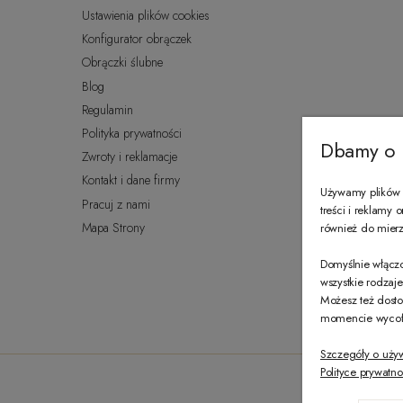
Ustawienia plików cookies
Konfigurator obrączek
Obrączki ślubne
Blog
Regulamin
Polityka prywatności
Dbamy o 
Zwroty i reklamacje
Kontakt i dane firmy
Używamy plików c
Pracuj z nami
treści i reklamy
Mapa Strony
również do mierze
Domyślnie włączo
wszystkie rodzaj
Możesz też dosto
momencie wycofać
Szczegóły o uży
Polityce prywatno