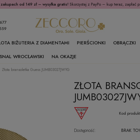
 zakupach od 149 zł – wysyłka gratis!
Skorzystaj z PayPo – kup teraz, zapłać p
677
559
ŁOTA BIŻUTERIA Z DIAMENTAMI
PIERŚCIONKI
OBRĄCZKI
SNAL WROCŁAWSKI
NA OKAZJE
Złota bransoletka Guess JUMB03027JWYG
ZŁOTA BRANS
JUMB03027JW
Kod produkt
Dostępność:
BRAK T