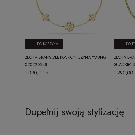
DO KOSZYKA
DO K
ZŁOTA BRANSOLETKA KONICZYNA YOUNG
ZŁOTA BR
020220248
GŁADKIM 
1 090,00 zł
1 290,00 
Dopełnij swoją stylizację