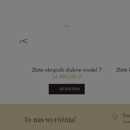
<
- różowy
Złote obrączki ślubne model 7
Złote 
in, pink
żółto białe złoto
14 990,00 zł
DO KOSZYKA
Doś
To nas wyróżnia!
Twor