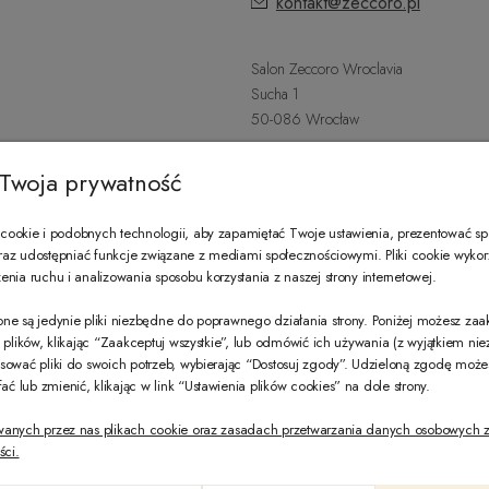
kontakt@zeccoro.pl
Salon Zeccoro Wroclavia
Sucha 1
50-086 Wrocław
+48 797 487 559
Twoja prywatność
Poniedziałek - Sobota: 9:00 - 21:
wroclavia@zeccoro.pl
ookie i podobnych technologii, aby zapamiętać Twoje ustawienia, prezentować s
 oraz udostępniać funkcje związane z mediami społecznościowymi. Pliki cookie wyko
nia ruchu i analizowania sposobu korzystania z naszej strony internetowej.
@ZECCORO SOCIAL MEDIA
ne są jedynie pliki niezbędne do poprawnego działania strony. Poniżej możesz za
e plików, klikając “Zaakceptuj wszystkie”, lub odmówić ich używania (z wyjątkiem ni
sować pliki do swoich potrzeb, wybierając “Dostosuj zgody”. Udzieloną zgodę mo
 lub zmienić, klikając w link “Ustawienia plików cookies” na dole strony.
wanych przez nas plikach cookie oraz zasadach przetwarzania danych osobowych z
ści.