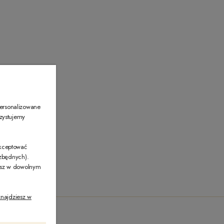
00
personalizowane
rzystujemy
akceptować
ezbędnych).
żesz w dowolnym
najdziesz w