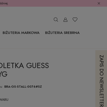
óźniej.
BIŻUTERIA MARKOWA
BIŻUTERIA SREBRNA
ZAPIS DO NEWSLETTERA
OLETKA GUESS
YG
u:
BRA-GS-STALL-0076#SZ
OWARU