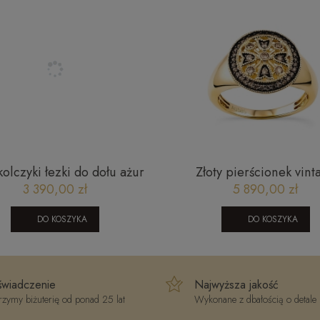
kolczyki łezki do dołu ażur
Złoty pierścionek vint
tylny złoto 585 M
JR13602CHY
3 390,00 zł
5 890,00 zł
DO KOSZYKA
DO KOSZYKA
wiadczenie
Najwyższa jakość
zymy biżuterię od ponad 25 lat
Wykonane z dbałością o detale