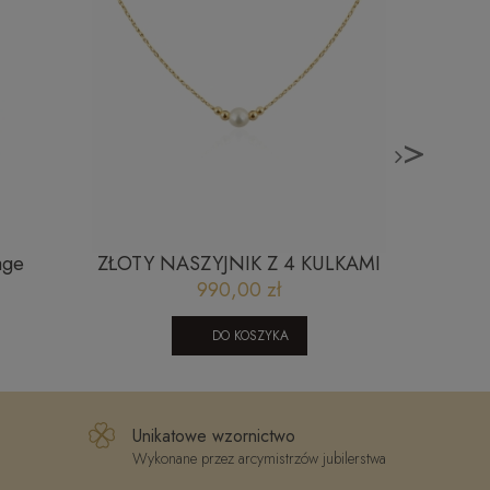
>
age
ZŁOTY NASZYJNIK Z 4 KULKAMI
Modne z
GŁADKIMI I PEREŁKĄ M
990,00 zł
DO KOSZYKA
Unikatowe wzornictwo
Wykonane przez arcymistrzów jubilerstwa