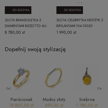
DO KOSZYKA
DO KOSZYKA
ZŁOTA BRANSOLETKA Z
ZŁOTA CELEBRYTKA KRZYŻYK Z
DIAMENTAMI BIZZOTTO AU-
BRYLANTAMI 104-10020
750 NE07-B0YW-D
8 780,00 zł
1 990,00 zł
Dopełnij swoją stylizację
<
>
Pierścionek
Modny złoty
Srebrna
zaręczynowy
pierścionek
zawieszka z
19 800,00 zł
699,00 zł
1 780,00 zł