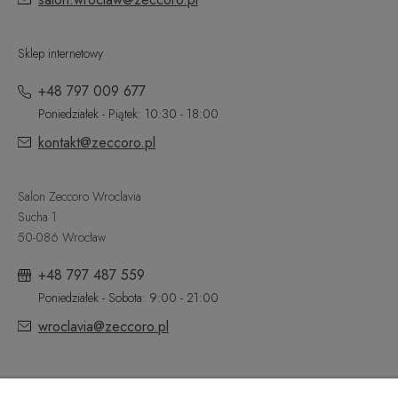
Sklep internetowy
+48 797 009 677
Poniedziałek - Piątek: 10:30 - 18:00
kontakt@zeccoro.pl
Salon Zeccoro Wroclavia
Sucha 1
50-086 Wrocław
+48 797 487 559
Poniedziałek - Sobota: 9:00 - 21:00
wroclavia@zeccoro.pl
@ZECCORO SOCIAL MEDIA