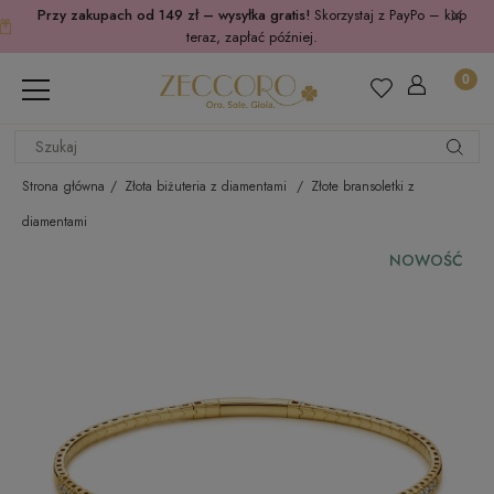
Przy zakupach od 149 zł – wysyłka gratis!
Skorzystaj z PayPo – kup
teraz, zapłać później.
Strona główna
Złota biżuteria z diamentami
Złote bransoletki z
diamentami
NOWOŚĆ