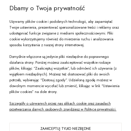
Dbamy o Twoja prywatność
Używamy plików cookie i podobnych technologii, aby zapamiętać
Twoje ustawienia, prezentować spersonalizowane treści i reklamy oraz
udostępniać funkcje związane z mediami społecznościowymi. Pliki
PREZENT DLA CIEBIE!
cookie wykorzystujemy również do mierzenia ruchu i analizowania
sposobu korzystania z naszej strony internetowej.
-10% na pierwsze zakupy na zeccoro.pl Gdy zapiszesz się do naszego newslet
Domyślnie włączone są jedynie pliki niezbędne do poprawnego
działania strony. Poniżej możesz zaakceptować wszystkie rodzaje
plików, klikając “Zaakceptuj wszystkie”, lub odmówić ich używania (z
Twoje dane będą przetwarzane zgodnie z naszą
polityką prywatności
wyjątkiem niezbędnych). Możesz też dostosować pliki do swoich
potrzeb, wybierając “Dostosuj zgody”. Udzieloną zgodę możesz w
dowolnym momencie wycofać lub zmienić, klikając w link “Ustawienia
POKAŻ PEŁNĄ WERSJĘ STRONY
plików cookies” na dole strony.
Szczegóły o używanych przez nas plikach cookie oraz zasadach
przetwarzania danych osobowych znajdziesz w Polityce prywatności.
ZAAKCEPTUJ TYLKO NIEZBĘDNE