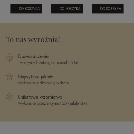
nymi
z diamentem
0604202322
bursztynem -
- Royal 0,70
róża
DO KOSZYKA
DO KOSZYKA
DO KOSZYKA
ct G/SI1
2
To nas wyróżnia!
Doświadczenie
Tworzymy biżuterię od ponad 25 lat
Najwyższa jakość
Wykonane z dbałością o detale
Unikatowe wzornictwo
Wykonane przez arcymistrzów jubilerstwa