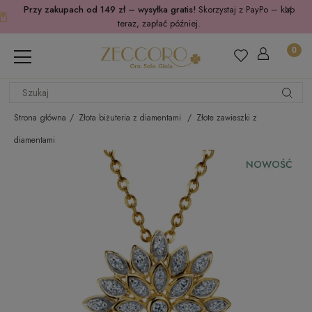
Przy zakupach od 149 zł – wysyłka gratis!
Skorzystaj z PayPo – kup
teraz, zapłać później.
Strona główna
Złota biżuteria z diamentami
Złote zawieszki z
diamentami
NOWOŚĆ