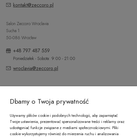
kontakt@zeccoro.pl
Salon Zeccoro Wroclavia
Sucha 1
50-086 Wrocław
+48 797 487 559
Poniedziałek - Sobota: 9:00 - 21:00
wroclavia@zeccoro.pl
@ZECCORO SOCIAL MEDIA
Dbamy o Twoja prywatność
Używamy plików cookie i podobnych technologii, aby zapamiętać
Twoje ustawienia, prezentować spersonalizowane treści i reklamy oraz
udostępniać funkcje związane z mediami społecznościowymi. Pliki
PREZENT DLA CIEBIE!
cookie wykorzystujemy również do mierzenia ruchu i analizowania