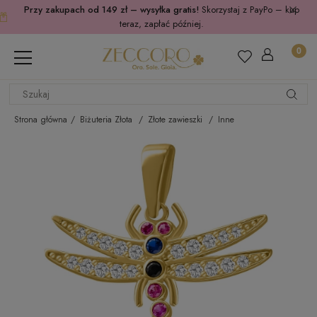
Przy zakupach od 149 zł – wysyłka gratis!
Skorzystaj z PayPo – kup
teraz, zapłać później.
Strona główna
Biżuteria Złota
Złote zawieszki
Inne