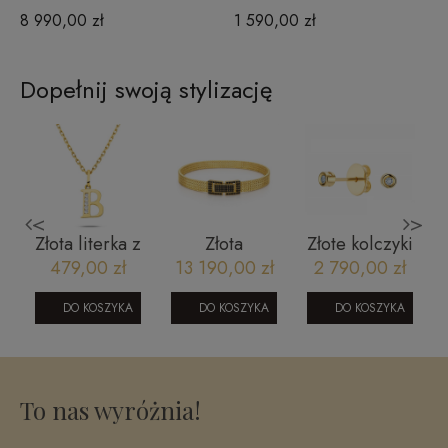
8 990,00 zł
1 590,00 zł
Dopełnij swoją stylizację
<
>
Złota literka z
Złota
Złote kolczyki
z
cyrkoniami B
bransoletka z
jety z
479,00 zł
13 190,00 zł
2 790,00 zł
czarnymi
brylantami
cyrkoniami
JMSE7223 Y
DO KOSZYKA
DO KOSZYKA
DO KOSZYKA
Y
Classic
p.585151120236
diamonds
To nas wyróżnia!