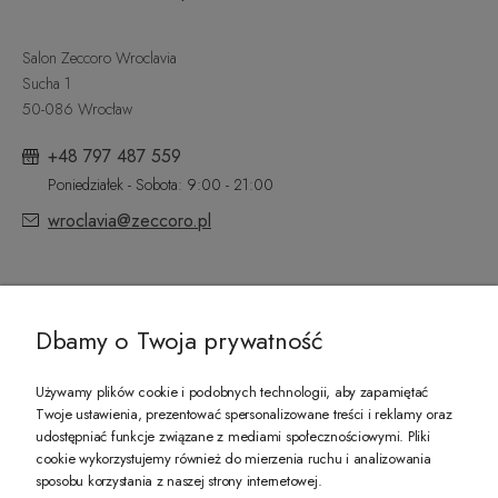
Salon Zeccoro Wroclavia
Sucha 1
50-086 Wrocław
+48 797 487 559
Poniedziałek - Sobota: 9:00 - 21:00
wroclavia@zeccoro.pl
@ZECCORO SOCIAL MEDIA
Dbamy o Twoja prywatność
Używamy plików cookie i podobnych technologii, aby zapamiętać
Twoje ustawienia, prezentować spersonalizowane treści i reklamy oraz
udostępniać funkcje związane z mediami społecznościowymi. Pliki
PREZENT DLA CIEBIE!
cookie wykorzystujemy również do mierzenia ruchu i analizowania
sposobu korzystania z naszej strony internetowej.
-10% na pierwsze zakupy na zeccoro.pl Gdy zapiszesz się do naszego newslet