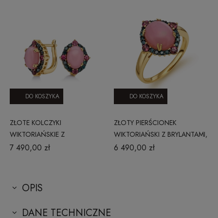
DO KOSZYKA
DO KOSZYKA
ZŁOTE KOLCZYKI
ZŁOTY PIERŚCIONEK
WIKTORIAŃSKIE Z
WIKTORIAŃSKI Z BRYLANTAMI,
BRYLANTAMI, OPALEM I
OPALEM I RODOLITEM
7 490,00 zł
6 490,00 zł
RODOLITEM RE15693OPRDLY
RR51716OPRDLY
OPIS
DANE TECHNICZNE