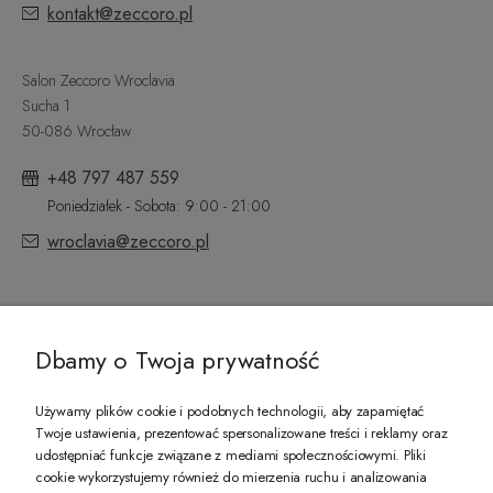
kontakt@zeccoro.pl
Salon Zeccoro Wroclavia
Sucha 1
50-086 Wrocław
+48 797 487 559
Poniedziałek - Sobota: 9:00 - 21:00
wroclavia@zeccoro.pl
@ZECCORO SOCIAL MEDIA
Dbamy o Twoja prywatność
Używamy plików cookie i podobnych technologii, aby zapamiętać
Twoje ustawienia, prezentować spersonalizowane treści i reklamy oraz
udostępniać funkcje związane z mediami społecznościowymi. Pliki
PREZENT DLA CIEBIE!
cookie wykorzystujemy również do mierzenia ruchu i analizowania