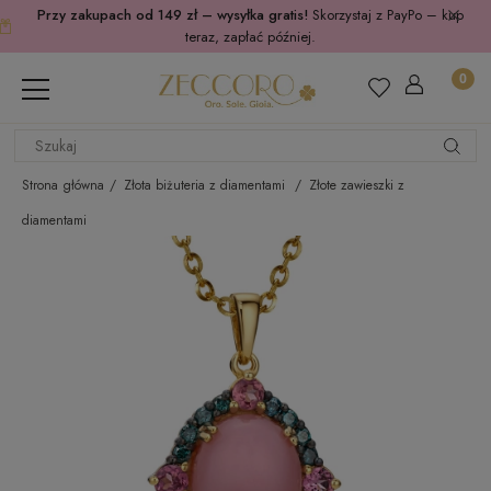
Przy zakupach od 149 zł – wysyłka gratis!
Skorzystaj z PayPo – kup
teraz, zapłać później.
Strona główna
Złota biżuteria z diamentami
Złote zawieszki z
diamentami