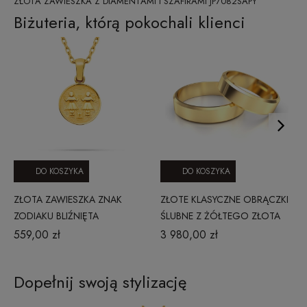
ZŁOTA ZAWIESZKA Z DIAMENTAMI I SZAFIRAMI JP7082SAPY
Biżuteria, którą pokochali klienci
DO KOSZYKA
DO KOSZYKA
ZŁOTA ZAWIESZKA ZNAK
ZŁOTE KLASYCZNE OBRĄCZKI
ZODIAKU BLIŹNIĘTA
ŚLUBNE Z ŻÓŁTEGO ZŁOTA
PR. 333 FAZOWANE 5 MM
559,00 zł
3 980,00 zł
Dopełnij swoją stylizację