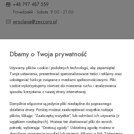
+48 797 487 559
Poniedziałek - Sobota: 9:00 - 21:00
wroclavia@zeccoro.pl
@ZECCORO SOCIAL MEDIA
Dbamy o Twoja prywatność
Używamy plików cookie i podobnych technologii, aby zapamiętać
Twoje ustawienia, prezentować spersonalizowane treści i reklamy oraz
udostępniać funkcje związane z mediami społecznościowymi. Pliki
PREZENT DLA CIEBIE!
cookie wykorzystujemy również do mierzenia ruchu i analizowania
sposobu korzystania z naszej strony internetowej.
-10% na pierwsze zakupy na zeccoro.pl Gdy zapiszesz się do naszego newslet
Domyślnie włączone są jedynie pliki niezbędne do poprawnego
działania strony. Poniżej możesz zaakceptować wszystkie rodzaje
plików, klikając “Zaakceptuj wszystkie”, lub odmówić ich używania (z
Twoje dane będą przetwarzane zgodnie z naszą
polityką prywatności
wyjątkiem niezbędnych). Możesz też dostosować pliki do swoich
potrzeb, wybierając “Dostosuj zgody”. Udzieloną zgodę możesz w
dowolnym momencie wycofać lub zmienić, klikając w link “Ustawienia