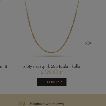
>
mi B
Złoty naszyjnik 585 tubki i kulki
Złota 
diamentowane ankier City
drze
2 190,00 zł
030420252N
DO KOSZYKA
Unikatowe wzornictwo