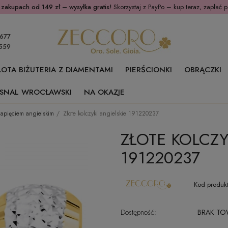
 zakupach od 149 zł – wysyłka gratis!
Skorzystaj z PayPo – kup teraz, zapłać p
677
559
ŁOTA BIŻUTERIA Z DIAMENTAMI
PIERŚCIONKI
OBRĄCZKI
SNAL WROCŁAWSKI
NA OKAZJE
 zapięciem angielskim
Złote kolczyki angielskie 191220237
ZŁOTE KOLCZY
191220237
Kod produkt
Dostępność:
BRAK T