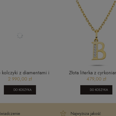
e kolczyki z diamentami i
Złota literka z cyrkonia
n blue topaz JE5018LBTY
2 990,00 zł
479,00 zł
0,1 CT
DO KOSZYKA
DO KOSZYKA
wiadczenie
Najwyższa jakość