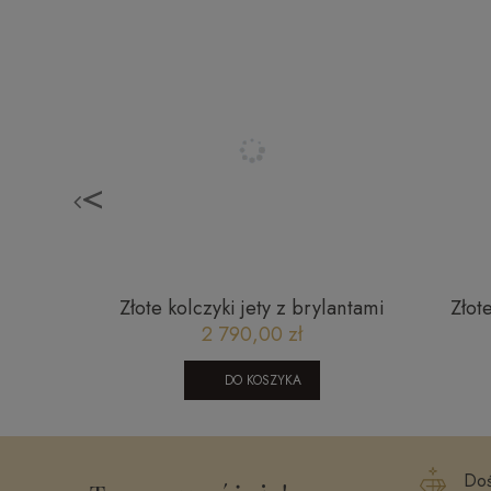
<
model 69
Złote kolczyki jety z brylantami
Złot
JMSE7223 Y Classic diamonds
londo
2 790,00 zł
DO KOSZYKA
Doś