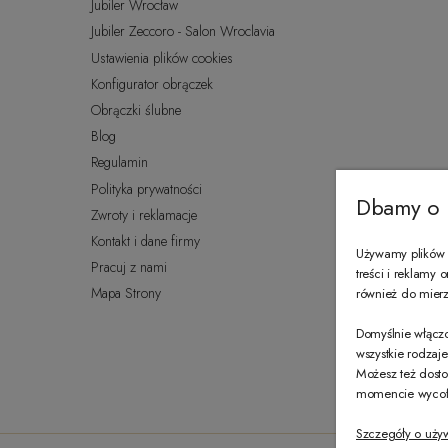
Jubiler Wrocław
Jubiler Zeccoro - Salon Wroclavia
Ustawienia plików cookies
Konfigurator obrączek
Obrączki ślubne
Blog
Regulamin
Polityka prywatności
Dbamy o 
Zwroty i reklamacje
Kontakt i dane firmy
Używamy plików c
Pracuj z nami
treści i reklamy
Mapa Strony
również do mierze
Domyślnie włączo
wszystkie rodzaj
Możesz też dosto
momencie wycofać
Szczegóły o uży