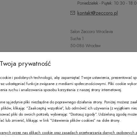
Poniedziałek - Piątek: 10:30 - 18:
kontakt@zeccoro.pl
Salon Zeccoro Wroclavia
Sucha 1
50-086 Wrocław
+48 797 487 559
Twoja prywatność
Poniedziałek - Sobota: 9:00 - 21:
wroclavia@zeccoro.pl
ookie i podobnych technologii, aby zapamiętać Twoje ustawienia, prezentować s
 oraz udostępniać funkcje związane z mediami społecznościowymi. Pliki cookie wyko
nia ruchu i analizowania sposobu korzystania z naszej strony internetowej.
@ZECCORO SOCIAL MEDIA
ne są jedynie pliki niezbędne do poprawnego działania strony. Poniżej możesz za
e plików, klikając “Zaakceptuj wszystkie”, lub odmówić ich używania (z wyjątkiem ni
sować pliki do swoich potrzeb, wybierając “Dostosuj zgody”. Udzieloną zgodę mo
 lub zmienić, klikając w link “Ustawienia plików cookies” na dole strony.
wanych przez nas plikach cookie oraz zasadach przetwarzania danych osobowych z