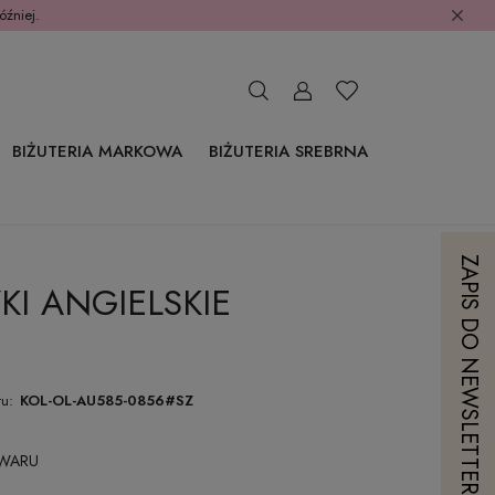
óźniej.
BIŻUTERIA MARKOWA
BIŻUTERIA SREBRNA
ZAPIS DO NEWSLETTERA
KI ANGIELSKIE
u:
KOL-OL-AU585-0856#SZ
OWARU