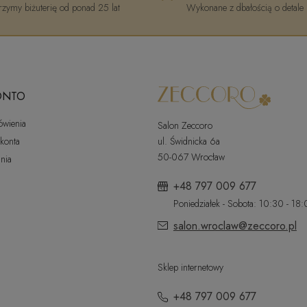
zymy biżuterię od ponad 25 lat
Wykonane z dbałością o detale
ONTO
ówienia
Salon Zeccoro
 konta
ul. Świdnicka 6a
50-067 Wrocław
nia
+48 797 009 677
Poniedziałek - Sobota: 10:30 - 18
salon.wroclaw@zeccoro.pl
Sklep internetowy
+48 797 009 677