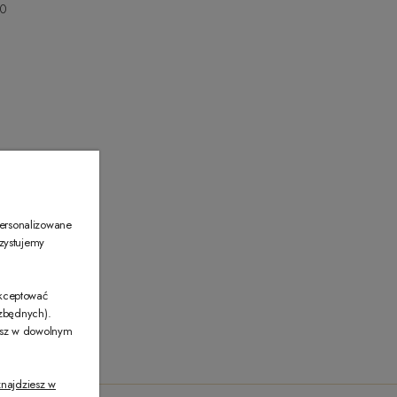
00
00
personalizowane
rzystujemy
akceptować
ezbędnych).
żesz w dowolnym
najdziesz w