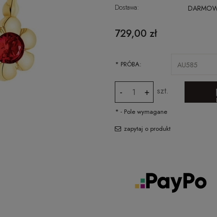
Dostawa:
DARMO
CENA NIE ZAWIERA EWENTUALNYCH
729,00 zł
KOSZTÓW PŁATNOŚCI
*
PRÓBA:
szt.
-
+
*
- Pole wymagane
zapytaj o produkt