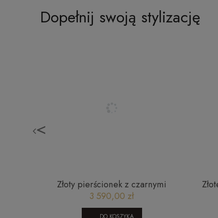
Dopełnij swoją stylizację
<
zynowy z
Złoty pierścionek z czarnymi
Złot
zem
brylantami i brylantami R56276
s
3 590,00 zł
DO KOSZYKA