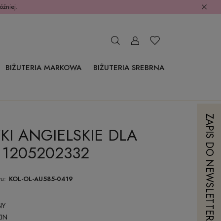
óźniej.
BIŻUTERIA MARKOWA
BIŻUTERIA SREBRNA
ZAPIS DO NEWSLETTERA
KI ANGIELSKIE DLA
 1205202332
u:
KOL-OL-AU585-0419
NY
IN