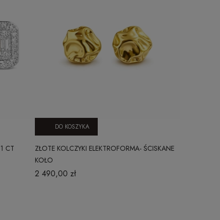
DO KOSZYKA
DO KO
21 CT
ZŁOTE KOLCZYKI ELEKTROFORMA- ŚCISKANE
ZŁOTE KOLCZ
KOŁO
MEDIOLAN 
2 490,00 zł
14 900,00 