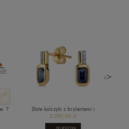
>
e: 7
Złote kolczyki z brylantami i
Złota 
ytryn,
szafirem JE5243SAPY
diamen
2 290,00 zł
órski
mm S
DO KOSZYKA