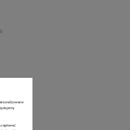
00
00
personalizowane
rzystujemy
akceptować