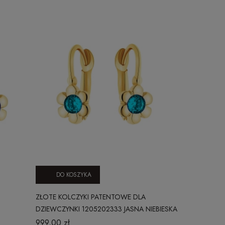
DO KOSZYKA
ZŁOTE KOLCZYKI PATENTOWE DLA
DZIEWCZYNKI 1205202333 JASNA NIEBIESKA
CYRKONIA
999,00 zł