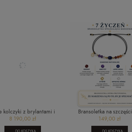
e kolczyki z brylantami i
Bransoletka na szczęści
zafirami JE5544SAPW
życzeń granat karneol, c
8 190,00 zł
149,00 zł
kwarc, lapis, ametyst, g
DO KOSZYKA
DO KOSZYKA