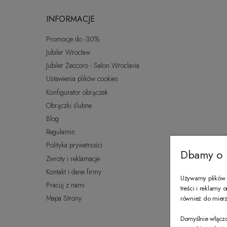
INFORMACJE
Promocje do -30%
Jubiler Wrocław
Jubiler Zeccoro - Salon Wroclavia
Ustawienia plików cookies
Konfigurator obrączek
Obrączki ślubne
Blog
Regulamin
Polityka prywatności
Dbamy o 
Zwroty i reklamacje
Kontakt i dane firmy
Używamy plików c
Pracuj z nami
treści i reklamy
Mapa Strony
również do mierze
Domyślnie włączo