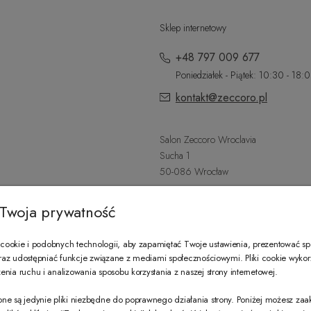
Sklep internetowy
+48 797 009 677
Poniedziałek - Piątek: 10:30 - 18:
kontakt@zeccoro.pl
Salon Zeccoro Wroclavia
Sucha 1
50-086 Wrocław
+48 797 487 559
Twoja prywatność
Poniedziałek - Sobota: 9:00 - 21:
wroclavia@zeccoro.pl
ookie i podobnych technologii, aby zapamiętać Twoje ustawienia, prezentować s
 oraz udostępniać funkcje związane z mediami społecznościowymi. Pliki cookie wyko
nia ruchu i analizowania sposobu korzystania z naszej strony internetowej.
@ZECCORO SOCIAL MEDIA
ne są jedynie pliki niezbędne do poprawnego działania strony. Poniżej możesz za