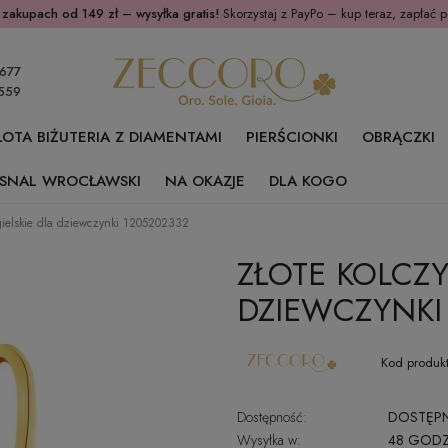
 zakupach od 149 zł – wysyłka gratis!
Skorzystaj z PayPo – kup teraz, zapłać p
677
559
ŁOTA BIŻUTERIA Z DIAMENTAMI
PIERŚCIONKI
OBRĄCZKI
SNAL WROCŁAWSKI
NA OKAZJE
DLA KOGO
ngielskie dla dziewczynki 1205202332
ZŁOTE KOLCZY
DZIEWCZYNKI
Kod produkt
Dostępność:
DOSTĘP
Wysyłka w:
48 GODZ