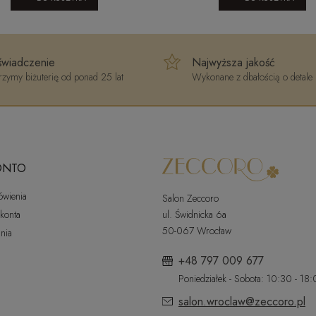
wiadczenie
Najwyższa jakość
zymy biżuterię od ponad 25 lat
Wykonane z dbałością o detale
ONTO
ówienia
Salon Zeccoro
 konta
ul. Świdnicka 6a
50-067 Wrocław
nia
+48 797 009 677
Poniedziałek - Sobota: 10:30 - 18
salon.wroclaw@zeccoro.pl